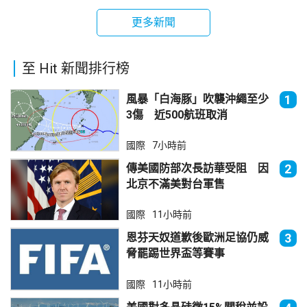
更多新聞
至 Hit 新聞排行榜
風暴「白海豚」吹襲沖繩至少
1
3傷 近500航班取消
國際
7小時前
傳美國防部次長訪華受阻 因
2
北京不滿美對台軍售
國際
11小時前
恩芬天奴道歉後歐洲足協仍威
3
脅罷踢世界盃等賽事
國際
11小時前