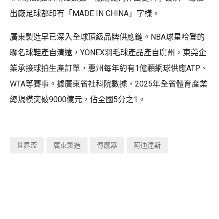
出廠足球都印有「MADE IN CHINA」字樣。
廣東製造早已深入全球頂級品牌供應鏈。NBA球星哈登的
聯名球鞋產自清遠，YONEX羽毛球產品產自廣州，東莞企
業承接球拍生產訂單，惠州每年約有1億顆網球供應ATP、
WTA等賽事。據廣東省社科院數據，2025年全省體育產業
總規模突破9000億元，佔全國5分之1。
世界盃
廣東製造
傳感器
阿迪達斯