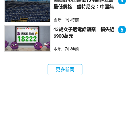
美國對多晶硅徵15%關稅並設
4
最低價格 盧特尼克：中國無
法再傾銷
國際
9小時前
43歲女子遇電話騙案 損失近
5
6900萬元
本地
7小時前
更多新聞