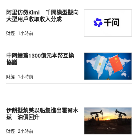
阿里仿傚Kimi 千問模型擬向
大型用戶收取收入分成
財經
1小時前
中阿續簽1300億元本幣互換
協議
財經
1小時前
伊朗擬禁美以船隻進出霍爾木
茲 油價回升
財經
2小時前