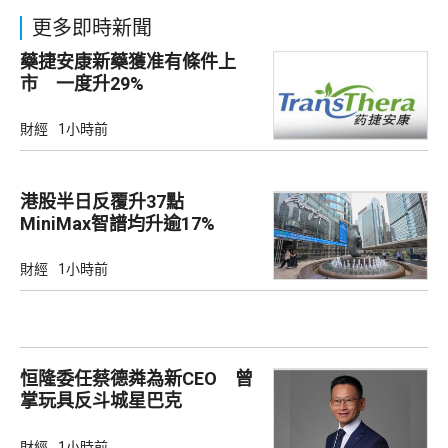
更多即時新聞
藥捷安康新藥獲准有條件上
市 一度升29%
財經
1小時前
港股半日反覆升37點
MiniMax智譜均升逾17%
財經
1小時前
恒隆委任蔡德粦為新CEO 曾
掌玩具反斗城星巴克
財經
1小時前