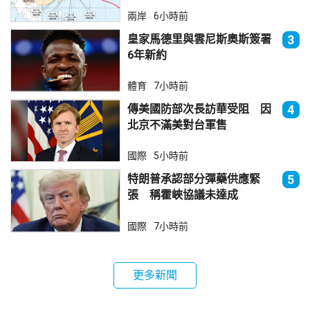
兩岸
6小時前
皇家馬德里與雲尼斯奧斯簽署
3
6年新約
體育
7小時前
傳美國防部次長訪華受阻 因
4
北京不滿美對台軍售
國際
5小時前
特朗普承認部分彈藥供應緊
5
張 稱霍峽協議未達成
國際
7小時前
更多新聞