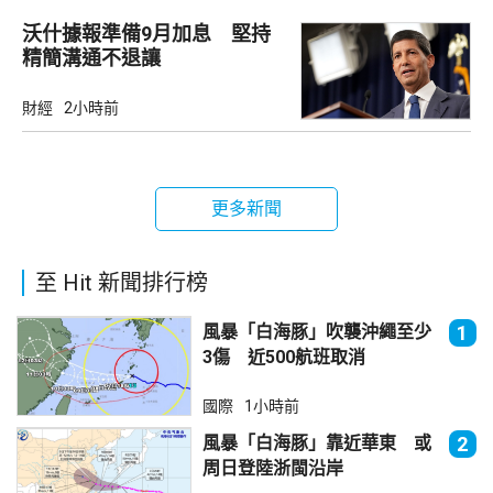
沃什據報準備9月加息 堅持
精簡溝通不退讓
財經
2小時前
更多新聞
至 Hit 新聞排行榜
風暴「白海豚」吹襲沖繩至少
1
3傷 近500航班取消
國際
1小時前
風暴「白海豚」靠近華東 或
2
周日登陸浙閩沿岸