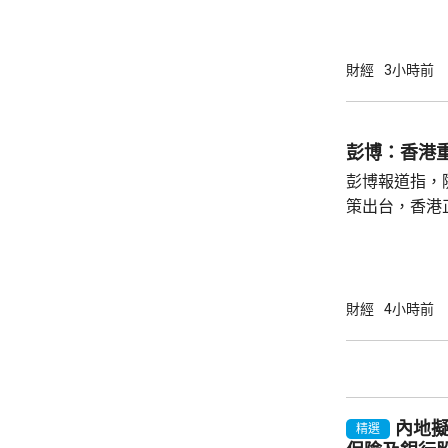
開支減少。若
35.47億元
24.06億元。 九倉置業表示，到今年底綜合負
財經
3小時前
債淨額將減少
至約11%。
決定自2026
彭博：香港
點，由65%調升
彭博報道指，
策出台，香港
方數據顯示，
量，達到5年
批簽證數量更按
高。 報道引述27歲的法國量化工程師Theo
財經
4小時前
Bertran
多、生活節奏
較高，但「最
「未來幾年最值得
內地
精選