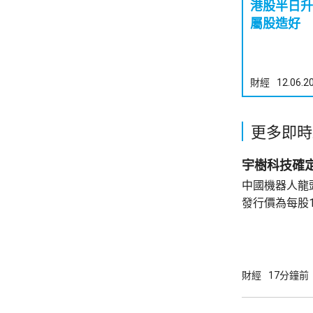
港股半日升
屬股造好
財經
12.06.2
更多即時
宇樹科技確定
中國機器人龍
發行價為每股1
元。網上及網
為下周三。 宇樹科技今次IPO採用戰略配售、
網下發行與網
開發行新股4
財經
17分鐘前
總股本比例為1
萬股，網下初