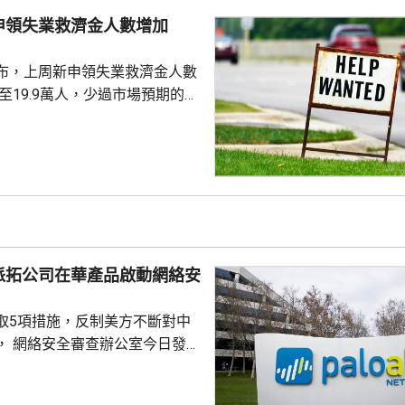
約為809萬股。發行完成後，宇
申領失業救濟金人數增加
.
布，上周新申領失業救濟金人數
，至19.9萬人，少過市場預期的
值經修訂後增至19.8萬人。 更能
周平均數就減少4500人，至逾
派拓公司在華產品啟動網絡安
取5項措施，反制美方不斷對中
， 網絡安全審查辦公室今日發公
全公司、派拓（Palo Alto
s）在華銷售產品啟動網絡安全審查。