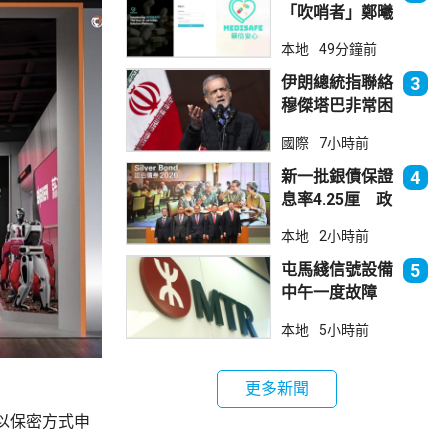
「吹哨者」鄭曦
琳踢保 警：仍
本地
49分鐘前
進行刑事調查
伊朗總統指聯絡
3
穆傑塔巴非常困
難 斥有人試圖
國際
7小時前
製造分裂
新一批銀債保證
4
息率4.25厘 政
府：參考市況具
本地
2小時前
吸引力
屯馬綫信號設備
5
中午一度故障
服務受阻約2小
本地
5小時前
時恢復
更多新聞
以保密方式申