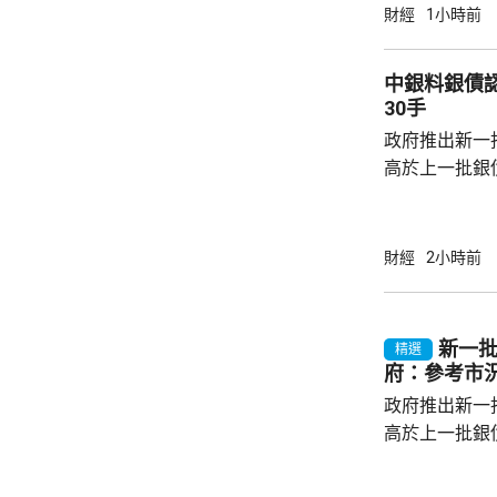
公告指，為保
財經
1小時前
行，防範網絡
依據《國家安
中銀料銀債認購熱烈 建
拓產品實施網絡安全審
30手
美國採取5項
政府推出新一批
兩用物項對出口管
高於上一批銀債的3.85
產品部總經理
續，經濟數據
帶動股市和債
財經
2小時前
的銀債更有吸
遍約3厘，保證
引。他指，近
新一批
精選
年超過30萬
府：參考市
多，建議市民可考
政府推出新一批
高於上一批銀債
目標發行額50
每人最高配發