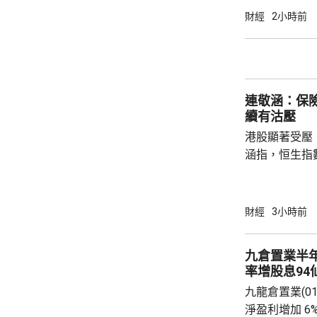
100手債券；
財經
2小時前
之前出生、年
至9月4日接受
符合認購資格
額上調至最多550億元
連敬涵：保
局長...
續有沽壓
港股顯著受壓
涵指，恒生指
重磅藍籌騰訊(0
(09988.HK
滙豐(00005
財經
3小時前
1%。他相信
20%，將對
九倉置業半
險公司的內地
率增股息94
果消息再進一
九龍倉置業(01
股...
淨盈利增加 6