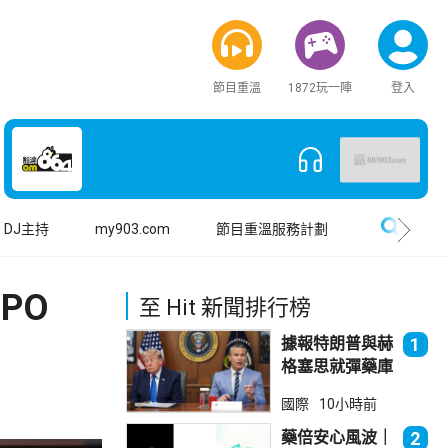
節目重溫
1872玩一陣
登入
搜尋
DJ主持
my903.com
節目重溫服務計劃
PO
至 Hit 新聞排行榜
據報特朗普與赫
1
格塞思就彈藥庫
存問題爭執
國際
10小時前
藥倍安心風波｜
2