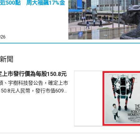
近500點 周大福飊17%金
026
新聞
上市發行價為每股150.8元
頭、宇樹科技發公告，確定上市
50.8元人民幣，發行市值609億
下申購日為下周一，繳款截止日
上發行相結合的方式進行，擬公
040多萬股，擬發行數量佔發行後
0%。網上初始發行數量為647
始發行數量為2580多萬股，初始