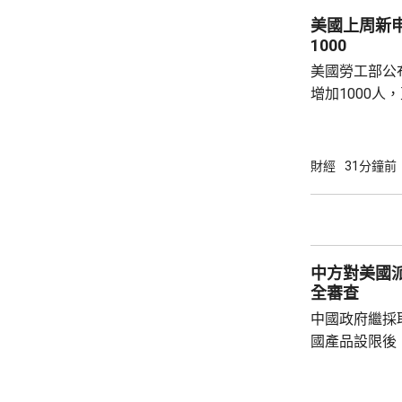
戰略配售數量
美國上周新
樹科技總股本..
1000
美國勞工部公
增加1000人
20.2萬人；前
反映實況的四
19.8萬。
財經
31分鐘前
中方對美國
全審查
中國政府繼採
國產品設限後
告，對美國網絡安
Network