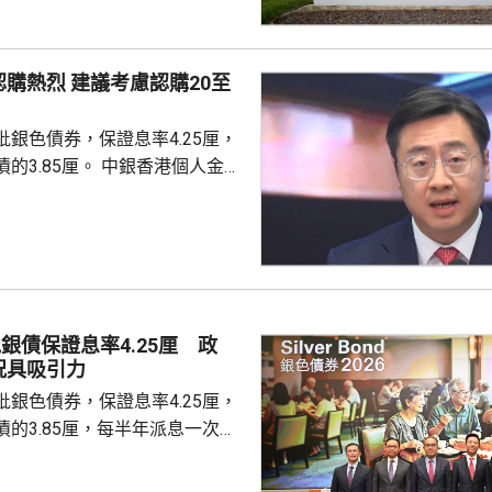
障關鍵信息基礎設施安全穩定運
安全風險隱患，維護國家安全，
全法》及《網絡安全法》，對派
議考慮認購20至
查。 商務部昨日宣布對
反制措施，包括加強無人機相關
銀色債券，保證息率4.25厘，
...
厘。 中銀香港個人金融
周國昌表示，地緣政治局勢持
、企業盈利及通脹形勢不穩定，
市波動，令風險較低及收益穩定
引力。現時市場定期存款利率普
息率4.25厘的水平合理且吸
年銀色債券的認購反應熱烈，每
銀債保證息率4.25厘 政
人參與，預料今次認購人數會更
況具吸引力
慮購買20...
銀色債券，保證息率4.25厘，
的3.85厘，每半年派息一次。
0億元，每手1萬元，年期3年。
金額100萬元，即最多獲配發