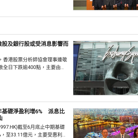
持有有效香港身份證、1967年或
屆60歲或以上的人士，本月21日
認購。政府預估，約有247萬人
，會視乎認購反應，將目標發行
。。 財經事務及庫務局
險股及銀行股或受消息影響而
，香港股票分析師協會理事連敬
數全日下跌逾400點，主要由於
0700.HK)、阿里巴巴
)下跌逾2%，同時友邦(01299.HK)及
.HK)受消息影響，亦分別跌逾6%及
，內地擬向境外保單收益徵稅
內地客來港投保有負面影響，令保
年基礎淨盈利增6% 派息比
客相關業務增長有困難，提醒如
仙
步惡化，會繼續為保險股及銀行
997.HK)截至6月底止中期基礎
%，至33.11億元，主要受惠利息