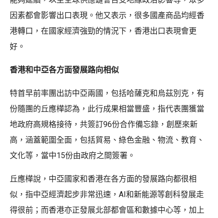
因素都會影響出口表現。他又表示，很多國產商品均經香
港轉口，在國家經濟強勁的情況下，香港出口表現會更
好。
香港和中亞各方面發展路向相似
特首早前率團出訪中亞兩國，包括哈薩克和烏茲別克，有
份隨團的丘應樺認為，此行成果相當豐盛，指代表團獲當
地政府高規格接待，共簽訂96份合作備忘錄，創歷來新
高，涵蓋範圍全面，包括貿易、綠色金融、物流、教育、
文化等，當中15份由政府之間簽署。
丘應樺說，中亞國家和香港在各方面的發展路向都很相
似，指中亞經濟起步非常迅速，AI和新能源等創科發展走
得很前；而香港亦正發展北部都會區和數據中心等，加上