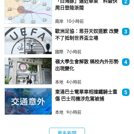
「白海豚」逼近華東 料最快
2
周日登陸浙閩
兩岸
10小時前
歐洲足協：恩芬天奴道歉 改變
3
不了抵制世界盃立場
國際
7小時前
嶺大學生會解散 稱校內外形勢
4
出現變化
本地
4小時前
東涌巴士電單車相撞鐵騎士重
5
傷 巴士司機涉危駕被捕
本地
9小時前
更多新聞