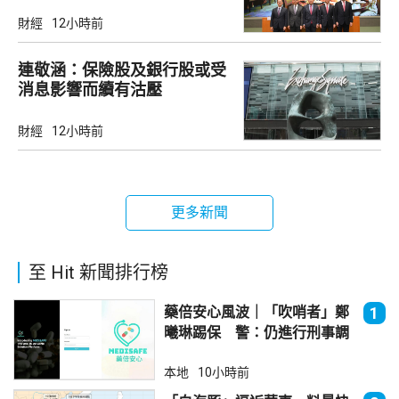
引力
財經
12小時前
連敬涵：保險股及銀行股或受
消息影響而續有沽壓
財經
12小時前
更多新聞
至 Hit 新聞排行榜
藥倍安心風波｜「吹哨者」鄭
1
曦琳踢保 警：仍進行刑事調
查
本地
10小時前