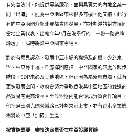
有完善法制，能提供專業服務，並與具實力的內地企業一
同「出海」，能為中亞地區帶來很多商機。他又指，此行
有向中亞兩國介紹北部都會區發展，亦計劃邀請對方攜同
當地企業代表，出席今年9月在港舉行的「一帶一路高峰
論壇」，屆時將設中亞國家專場。
對於有意見認為，發展中亞市場的機遇及商機，少於東
盟、中東等市場，丘應樺回應指，中亞國家的確處於起步
階段，GDP未必及其他地區，但正因為屬新興市場，就有
更多發展空間，政府會努力爭取香港與中亞地區的雙邊商
品貿易有更高增長。至於短期內能否促成實質合作項目，
他指烏茲別克國營鐵路已計劃來港上市，亦有香港商業機
構將於中亞「加碼」生產。
按實際需要 審慎決定是否在中亞設經貿辦