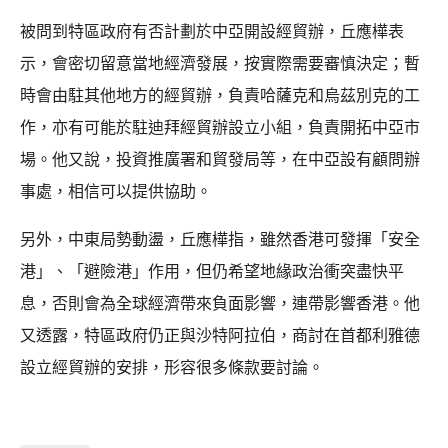
被問到特區政府有否計劃於中亞開設經貿辦，丘應樺表
示，會密切留意當地經濟發展，按實際需要審慎決定；暫
時會由駐其他地方的經貿辦，負責哈薩克和烏茲別克的工
作，亦有可能於駐迪拜經貿辦設立小組，負責開拓中亞市
場。他又說，投資推廣署和貿發局等，在中亞設有顧問辦
事處，相信可以提供協助。
另外，中東局勢動盪，丘應樺指，雖然香港可發揮「安全
港」、「避險港」作用，但仍希望地緣政治衝突盡快平
息，否則會為全球經濟帶來負面影響，連帶影響香港。他
又透露，特區政府仍正與沙特阿拉伯，商討在首都利雅德
設立經貿辦的安排，形容很多條款要討論。