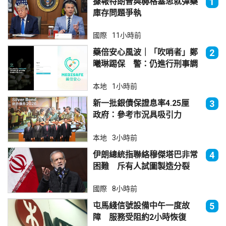
據報特朗普與赫格塞思就彈藥
1
庫存問題爭執
國際
11小時前
藥倍安心風波｜「吹哨者」鄭
2
曦琳踢保 警：仍進行刑事調
查
本地
1小時前
新一批銀債保證息率4.25厘
3
政府：參考市況具吸引力
本地
3小時前
伊朗總統指聯絡穆傑塔巴非常
4
困難 斥有人試圖製造分裂
國際
8小時前
屯馬綫信號設備中午一度故
5
障 服務受阻約2小時恢復