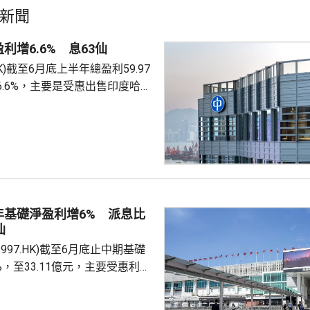
新聞
利增6.6% 息63仙
.HK)截至6月底上半年總盈利59.97
6.6%，主要是受惠出售印度哈格
香港能源業務盈利47.36億
%。派中期息63仙，按年不變。
56億元，升不足0.1%。
年基礎淨盈利增6% 派息比
仙
997.HK)截至6月底止中期基礎
%，至33.11億元，主要受惠利息
計入投資物業重估減值淨額
，虧損1.76億元，去年同期是盈利