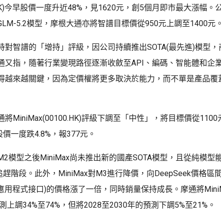
3.HK)今早股價一度升近48%，見1620元，創5個月即市最大漲幅
LM-5.2模型，摩根大通亦將智譜目標價從950元上調至1400元
持對智譜的「增持」評級，因公司持續推出SOTA(最先進)模型
通又指，隨著行業變現路徑逐漸收斂至API、編碼、智能體和企
得越來越關鍵，因為定價權將更多取決於能力，而不單是產品覆
MiniMax(00100.HK)評級下調至「中性」，將目標價從1100
x股價一度跌4.8%，報377元。
2模型之後MiniMax尚未推出新的國產SOTA模型，且從純模型
在追趕階段。此外，MiniMax對M3進行降價，向DeepSeek價格
(應用程式接口)的價格漲了一倍，同時銷量保持成長。摩通將MiniM
測上調34%至74%，但將2028至2030年的預測下調5%至21%。