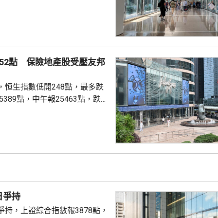
息37港仙，按年多派5.7%。 收
租金收入26.38億元，按年變
業租金收入37.68億元，按年
業投資收入66.93億元，按年增
買賣收入22億元，按年增29%。
52點 保險地產股受壓友邦
.
，恒生指數低開248點，最多跌
5389點，中午報25463點，跌
成交1496億；國企指數8503點，
技指數4840點，跌92點。 有
對境外保單收益徵稅20%，保險
邦(01299.HK)急跌逾8%，報
是半日跌幅最大藍籌；保誠
)跌近6%，報107.1元；宏利
季...
日爭持
爭持，上證綜合指數報3878點，