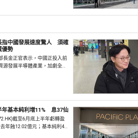
至約200億元，預計負債率將降
考慮到目前盈利基礎及債務狀況，
年起將派息比率提高 25個百分
至 90%，並持續檢討。第...
長指中國發展速度驚人 須確
域優勢
部長金正官表示，中國正投入前
資源發展半導體產業，加劇全球
韓亦需要大力支持晶片生產商，
域的優勢。 金正官在南韓
示，預計到2030年前，全球記憶
模將增長至1萬億美元，發展速
性的競爭優勢，又指對中國超乎
年基本純利增11% 息37仙
度深感擔憂，形容現時形勢緊
72.HK)截至6月底上半年虧轉盈
半導體產業仍然有能力擴張，政
，去年蝕12.02億元；基本純利49
電力和供水等基礎設施...
0.9%；收入94.13億元，按年增