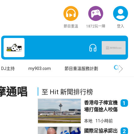
節目重溫
1872玩一陣
登入
搜尋
DJ主持
my903.com
節目重溫服務計劃
獲摩通唱
至 Hit 新聞排行榜
香港母子樟宜機
1
場打傷途人咬傷
警員 被新加坡
本地
11小時前
法院判囚
國際足協承認出
2