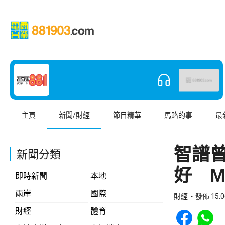
主頁
新聞/財經
節目精華
馬路的事
最
智譜曾
新聞分類
好 M
即時新聞
本地
兩岸
國際
財經
發佈 15.0
Share to Face
Share t
財經
體育