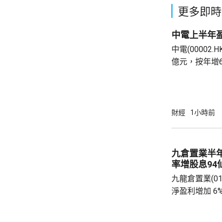
更多即時
中電上半年盈
中電(00002
億元，按年增
爾電廠的收益。
元，按年增6
期內收入428.
財經
1小時前
九倉置業半
率增股息94
九龍倉置業(01
淨盈利增加 6
開支減少。若
35.47億元