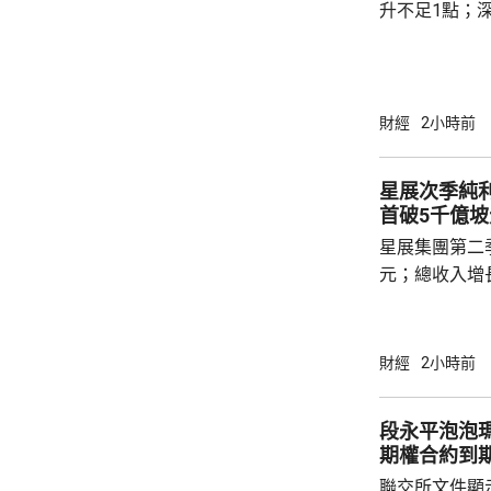
升不足1點；深
點。兩市成交額
數跌23點。
財經
2小時前
星展次季純
首破5千億坡
星展集團第二季
元；總收入增長
高。星展表示
入受非利息收
構性增長。 受利率下調影響，集團淨利息第二
財經
2小時前
季收入按年跌2
與存款增長以
段永平泡泡瑪
響。集團淨息差
期權合約到
定貨幣匯率計
聯交所文件顯