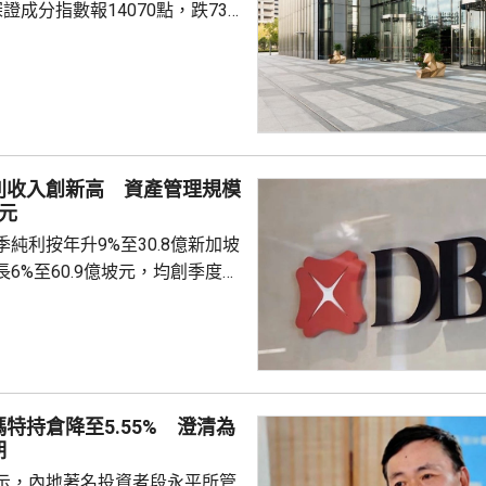
證成分指數報14070點，跌73
17518億元人民幣。創業板指
利收入創新高 資產管理規模
元
純利按年升9%至30.8億新加坡
6%至60.9億坡元，均創季度新
，儘管利率環境充滿挑戰，但收
入增長帶動，反映客戶業務的結
%至35.8億坡元，惟強勁的貸款
及主動對沖策略緩解大部分影
特持倉降至5.55% 澄清為
收窄18個基點至1.87%。以固
期
算，貸款按年增長8%，相當增
示，內地著名投資者段永平所管