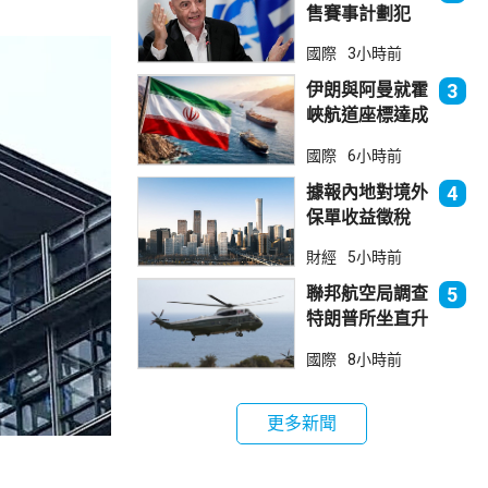
售賽事計劃犯
錯 惟仍全力支
國際
3小時前
持恩芬天奴
伊朗與阿曼就霍
3
峽航道座標達成
一致 新航道大
國際
6小時前
部分途經伊朗領
海
據報內地對境外
4
保單收益徵稅
20% 保誠滙控
財經
5小時前
倫敦股價急跌
聯邦航空局調查
5
特朗普所坐直升
機遭遇的飛行安
國際
8小時前
全事件
更多新聞