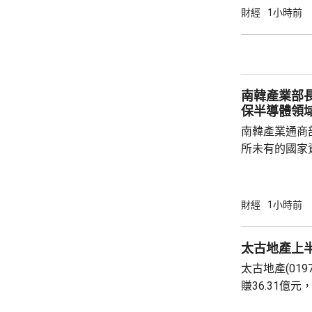
24.06億元。 九倉置業表示，到今年底綜合負
財經
1小時前
債淨額將減少
至約11%。
決定自2026
點，由65%調升
南韓產業部
保半導體領
南韓產業通商
所未有的國家
科技競爭，南
否則將失去半導體領
一個論壇上表
財經
1小時前
體晶片市場規
度將成為決定
太古地產上半
想像的發展速
太古地產(019
迫，而南韓的
賺36.31億元
府應該透過投資
億元，按年增1