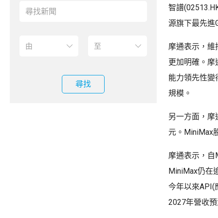
智譜(0251
源旗下最先進G
摩通表示，維
更加明確。摩
能力領先性變
尋找
規模。
另一方面，摩通將
元。MiniMa
摩通表示，自M
MiniMax仍
今年以來API
2027年營收預