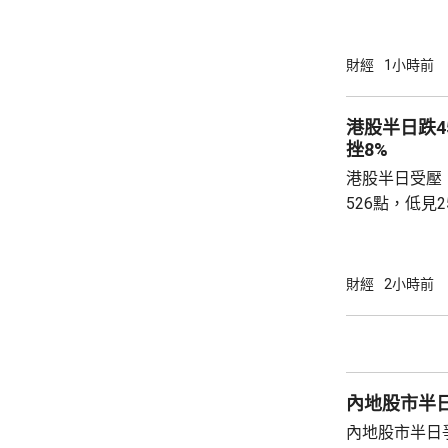
7.9%。派中期
入之中，寫字樓
動不大；零售物
財經
1小時前
增3.2%。物
1.8%；物業
港股半日跌4
太古表示，基..
挫8%
港股半日受壓
526點，低見2
452點，大市
跌99點；恒生科
報道指，內地
財經
2小時前
及銀行股受壓，友
70.95元，
(02378.HK
(00945.HK)第二
內地股市半
內地股市半日