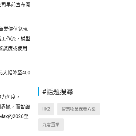
。公司早前宣布開
。
，商業價值兌現
業工作流，模型
蓋廣度或使用
元大幅降至400
#話題搜尋
能力角度，
區間靠攏，而智譜
HK2
智慧物業保養方案
ax的2026至
九倉置業