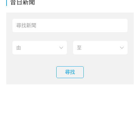
昔日新聞
尋找