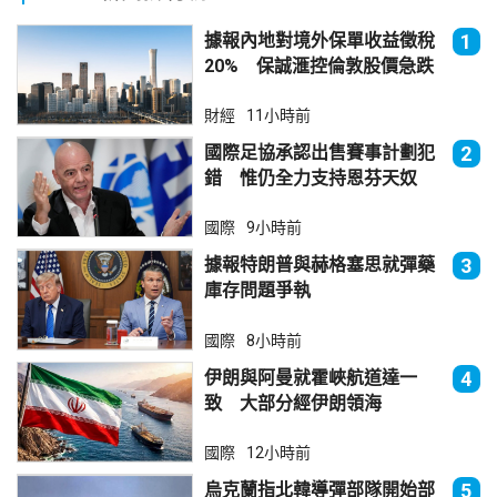
據報內地對境外保單收益徵稅
1
20% 保誠滙控倫敦股價急跌
財經
11小時前
國際足協承認出售賽事計劃犯
2
錯 惟仍全力支持恩芬天奴
國際
9小時前
據報特朗普與赫格塞思就彈藥
3
庫存問題爭執
國際
8小時前
伊朗與阿曼就霍峽航道達一
4
致 大部分經伊朗領海
國際
12小時前
烏克蘭指北韓導彈部隊開始部
5