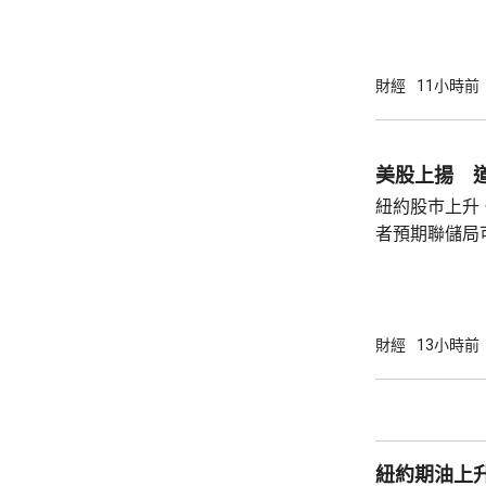
道，白宮副幕
會，...
由相信她在按
為相關行為構
事的誠信產生
財經
11小時前
的理事職位，
庫克的律師發
何正當理由可以解
美股上揚 道
8月底亦曾以欺
紐約股巿上升
者預期聯儲局
瓊斯工業平均指
點。 納斯達克指數收巿報26690點，上升342
點。 標普五百指數創新高，收巿報7757點，
上升47點。 總計整個星期，納指上升5.2%。
財經
13小時前
道指及標指分別
紐約期油上升