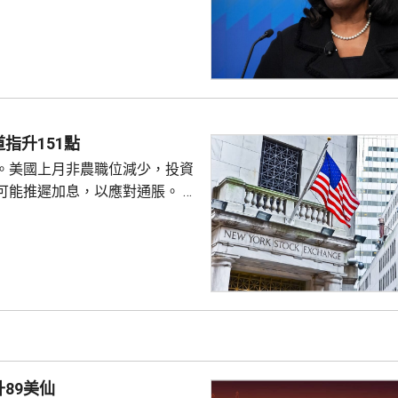
僚長周三去信庫克，稱有充分理
揭貸款協議中作出虛假陳述，認
成疏忽，令人對她出任聯儲局理
質疑，因此特朗普正考慮撒銷她
要求她在21日內提交書面回覆。
聲明否認指控，強調白宮沒有任
除庫克的職務。 特朗普去年
指升151點
詐抵押貸款為由，解除庫...
。美國上月非農職位減少，投資
可能推遲加息，以應對通脹。 道
數收巿報54036點，上升151
上升3%及3.6%。
89美仙