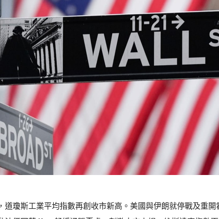
，道瓊斯工業平均指數再創收市新高。美國與伊朗就停戰及重開