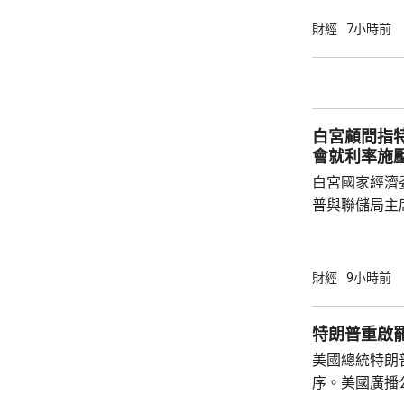
有幾千間企業
時，亦已帶同
財經
7小時前
合作備忘錄，達至
在本台節目指
先將企業「引
總部或公司，
白宮顧問指
整體經濟有幫助
會就利率施
白宮國家經濟
普與聯儲局主
朗普尊重聯儲
沃什施壓。哈
什和特朗普長
財經
9小時前
論經濟。 報
互動，因此特
特朗普重啟
見，令外界質
美國總統特朗
策。不過日程
序。美國廣播
或會談，只是