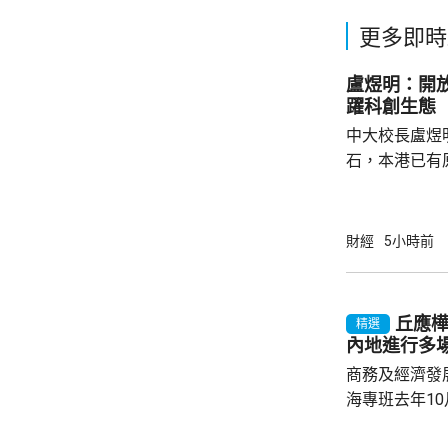
更多即時
盧煜明：開
躍科創生態
中大校長盧煜
石，本港已有
盒」安排，向
務優惠，若能
使用，相信會
財經
5小時前
港創科生態。 盧煜明在一個電視節目表示，本
港有良好科研
產出獨角獸企
丘應
精選
灣區，及解決
內地進行多
中大亦將把握北
商務及經濟發
海專班去年1
10場推介會