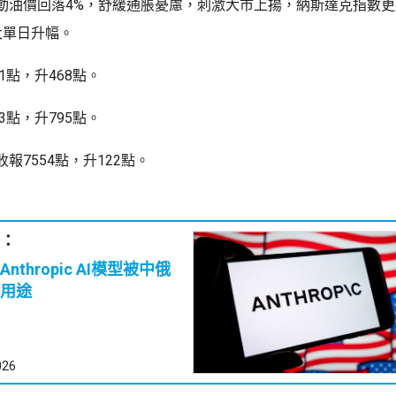
動油價回落4%，舒緩通脹憂慮，刺激大市上揚，納斯達克指數更
大單日升幅。
1點，升468點。
3點，升795點。
報7554點，升122點。
：
nthropic AI模型被中俄
用途
026