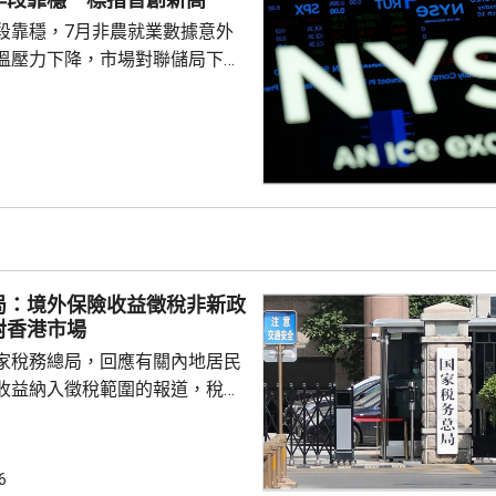
段靠穩，7月非農就業數據意外
溫壓力下降，市場對聯儲局下月
緒消退，三大主要指數全線向
0指數更一度創下歷史新高，國債
00指數報7737
局：境外保險收益徵稅非新政
對香港市場
家稅務總局，回應有關內地居民
收益納入徵稅範圍的報道，稅務
負責人指，按照中國個人所得稅
中國稅收居民需就全球所得，履
境外保險收益也屬於應納稅所得
6