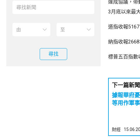
達成協議，帶
3月底以來最
道指收報5167
納指收報2668
尋找
標普五百指數收
下一篇新聞
據報華府憂A
等用作軍事
財經
15.06.2