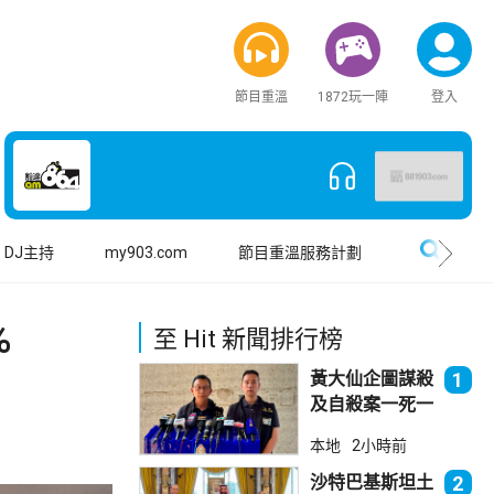
節目重溫
1872玩一陣
登入
搜尋
DJ主持
my903.com
節目重溫服務計劃
%
至 Hit 新聞排行榜
黃大仙企圖謀殺
1
及自殺案一死一
傷
本地
2小時前
沙特巴基斯坦土
2