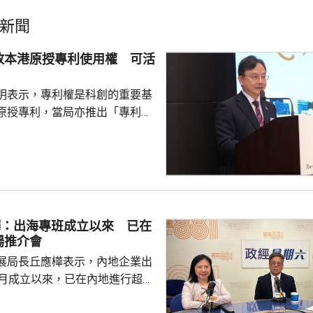
新聞
放本港原授專利使用權 可活
明表示，專利權是科創的重要基
原授專利，當局亦推出「專利
所有採用本港專利的企業提供稅
將本港原授專利開放大灣區城市
有更多人來港申請專利，活躍本
生態，但人口少，市場細，難以
業，必須依賴其他市場，例如大
樺：出海專班成立以來 已在
專利權方面弱點。盧煜明表示，
場推介會
都帶來的機遇，已向政府提...
展局長丘應樺表示，內地企業出
0月成立以來，已在內地進行超過
，包括在北京、上海及山東等地，