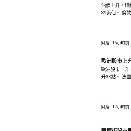
油價上升。紐約
89美仙。 倫敦布蘭特期油收巿報83.55美元，
上升1.06美元
財經
15小時前
歐洲股巿上
歐洲股巿上升。 英國股巿收巿報10901
升33點。 法國股巿收巿報8714點，上升15
點。 德國
財經
17小時前
華爾街股市