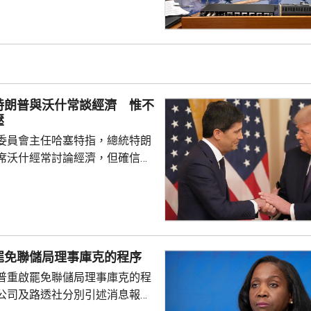
參與；行政長官李家超出訪中亞
內地及香港企業隨團，簽訂96份
近17億元投資額。 丘應樺
，當局協助企業「出海」時，會
進來」，鼓勵在香港先成立地區
並在香港作籌融資，相信對香港
特朗普與沃什常談經濟 惟不
，他下周出訪馬來...
壓
委員會主任哈塞特指，總統特朗
席沃什經常討論經濟，但確信特
局的獨立性，不會就利率決定向
塞特接受彭博電視訪問時指，沃
期以來關係非常密切，一直會討
道指，以往總統與聯儲局主席較少
朗普與沃什不時通電話屬不常
罷免聯儲局理事庫克的程序
疑特朗普可能試圖影響聯儲局決
普重啟罷免聯儲局理事庫克的程
顯示，沃什6月沒與特朗普通話
公司及路透社分別引述消息報
與財長貝森特進行三次早餐