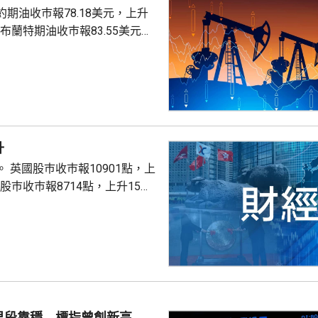
期油收巿報78.18美元，上升
。
升
點，上
股巿收巿報26319點，上升179點。
早段靠穩 標指曾創新高