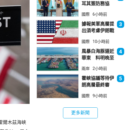
耳其簽防務協
議 伊朗籲穆斯
國際
6小時前
林團結
據報美軍高層提
3
出須考慮伊朗戰
事退出方案
國際
10小時前
風暴白海豚逼近
4
華東 料明晚至
周一登陸浙閩一
兩岸
2小時前
帶
霍峽協議等待伊
5
朗高層最終審
批 華府料重開
國際
9小時前
航道後解除封鎖
更多新聞
霍爾木茲海峽