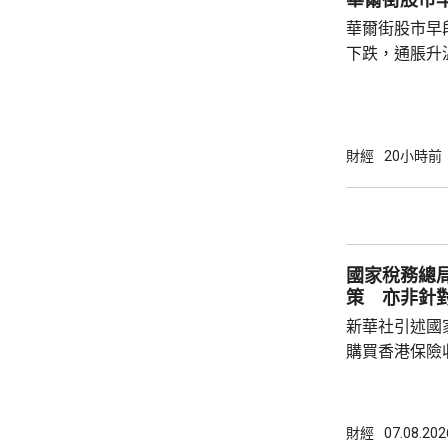
華爾街股市早
下跌，通脹升
加息的恐慌情
上，標普50
孳息率下跌。 道瓊斯工業平均指數最新報
53965點，升80點； 標準普爾5
財經
20小時前
點，升27點； 納斯達克指數報26600點，升
250點。
國家稅務總
策 亦非針
新華社引述國
購買香港保險
總局相關司局
法相關規定，
行納稅義務，
財經
07.08.202