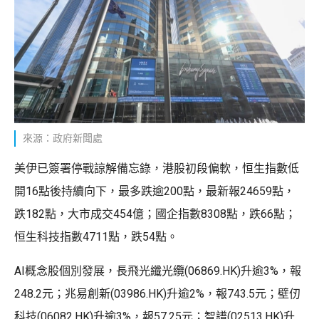
來源：政府新聞處
美伊已簽署停戰諒解備忘錄，港股初段偏軟，恒生指數低
開16點後持續向下，最多跌逾200點，最新報24659點，
跌182點，大市成交454億；國企指數8308點，跌66點；
恒生科技指數4711點，跌54點。
AI概念股個別發展，長飛光纖光纜(06869.HK)升逾3%，報
248.2元；兆易創新(03986.HK)升逾2%，報743.5元；壁仞
科技(06082.HK)升逾3%，報57.25元；智譜(02513.HK)升