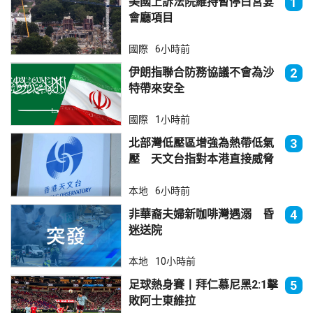
美國上訴法院維持暫停白宮宴
1
會廳項目
國際
6小時前
伊朗指聯合防務協議不會為沙
2
特帶來安全
國際
1小時前
北部灣低壓區增強為熱帶低氣
3
壓 天文台指對本港直接威脅
不大
本地
6小時前
非華裔夫婦新咖啡灣遇溺 昏
4
迷送院
本地
10小時前
足球熱身賽丨拜仁慕尼黑2:1擊
5
敗阿士東維拉