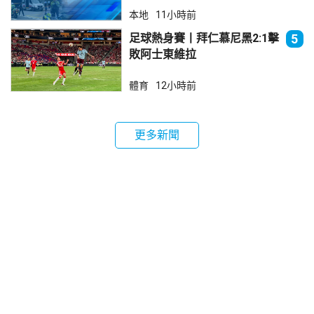
本地
11小時前
足球熱身賽丨拜仁慕尼黑2:1擊
5
敗阿士東維拉
體育
12小時前
更多新聞