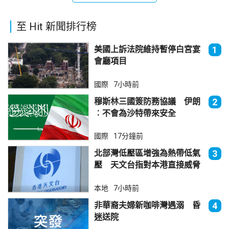
至 Hit 新聞排行榜
美國上訴法院維持暫停白宮宴
1
會廳項目
國際
7小時前
穆斯林三國簽防務協議 伊朗
2
︰不會為沙特帶來安全
國際
17分鐘前
北部灣低壓區增強為熱帶低氣
3
壓 天文台指對本港直接威脅
不大
本地
7小時前
非華裔夫婦新咖啡灣遇溺 昏
4
迷送院