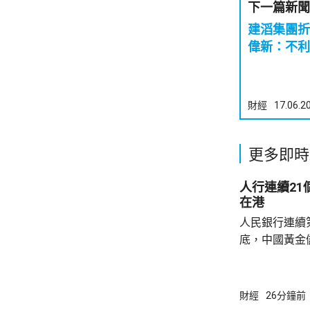
下一篇新聞
建滔集團折
偉新：不利
財經
17.06.2
更多即時
人行連續2
在港
人民銀行連續
底，中國黃金儲
64萬安士。現
平。 彭博報道指，人民銀行增加在香港存放黃
金，將可助力
財經
26分鐘前
心。報道引述