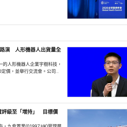
態，以訂單來看已經是國內最大
台，每日服務數百萬人。他指，
段的服務保障，截至上月，美團
集送日均訂單超過5萬，整體訂
動運作，能感知更多訊息作出預
做好健康管理。他又指，美團在
O路演 人形機器人出貨量全
不...
一的人形機器人企業宇樹科技，
PO定價，並舉行交流會。公司董
兼首席技術官王興興闡述公司競
略。王興興表示，宇樹科技堅持
心技術全棧自研，持續豐富產品
四足機器人及人形機器人全球市
年，公
置評級至「增持」 目標價
量合計超過33000台，穩居全
自2023年推出首款人形機器人
，九倉置業(01997.HK)管理層