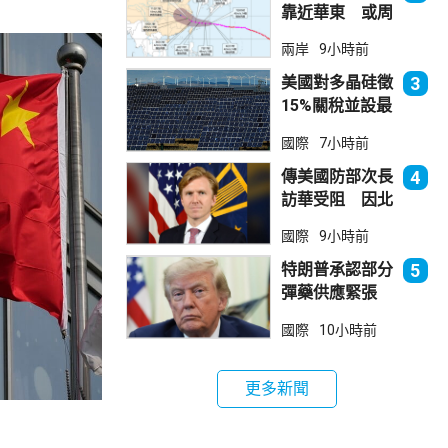
靠近華東 或周
日登陸浙閩沿岸
兩岸
9小時前
美國對多晶硅徵
3
15%關稅並設最
低價格 盧特尼
國際
7小時前
克：中國無法再
傾銷
傳美國防部次長
4
訪華受阻 因北
京不滿美對台軍
國際
9小時前
售
特朗普承認部分
5
彈藥供應緊張
稱霍峽協議未達
國際
10小時前
成
更多新聞