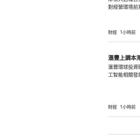
H1、2024年推
對經營環境前
喜，是公司多
司修改派息政
90%，認為
財經
1小時前
評級由「中性
元上調至35.7元。 摩通指，雖然今
數較高，但預
滙豐上調本港
年正增長，並
滙豐環球投資
租金調整比率或.
工智能相關發
本地需求保持
增長預測由原先
明年增長預測在3%。 滙豐環
華區高級經濟
財經
1小時前
表現較為強勁
地經濟動力均
因素將持續發