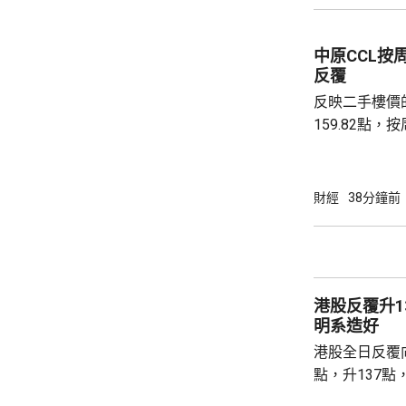
黃金儲備由倫
港增加黃金存儲，
中原CCL按
動試運行的黃
反覆
啟動儀式表示，
反映二手樓價
159.82點，按周微跌
高級聯席董事
近兩成，二手
強硬，造成拉
財經
38分鐘前
現高位整固。C
持，近五周雖
點，未有轉勢
多項資金管理
港股反覆升13
趨觀望，部分業主
明系造好
港股全日反覆向
點，升137點
8531點，升