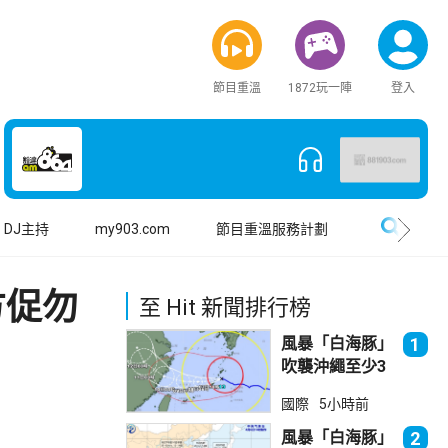
節目重溫
1872玩一陣
登入
搜尋
DJ主持
my903.com
節目重溫服務計劃
方促勿
至 Hit 新聞排行榜
風暴「白海豚」
1
吹襲沖繩至少3
傷 近500航班
國際
5小時前
取消
風暴「白海豚」
2