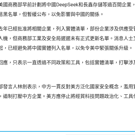
美國商務部早前計劃將中國DeepSeek和長鑫存儲等過百間企業
易黑名單，但暫緩公布，以免影響與中國的關係。
去年已經批准將相關企業，列入實體清單，部份企業涉及供應受
人機，但商務部工業及安全局遲遲未有正式更新名單。消息人士
起，已經避免將中國實體列入名單，以免令美中緊張關係升級。
回應，只表示一直透過不同政策和工具，包括實體清單，打擊涉
部發言人林劍表示，中方一貫反對美方泛化國家安全概念，濫用
，遏制打壓中方企業。美方應停止將經貿科技問題政治化、工具