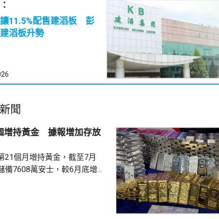
：
讓11.5%配售建滔板 彭
建滔板升勢
026
新聞
1個增持黃金 據報增加存放
第21個月增持黃金，截至7月
備7608萬安士，較6月底增加
貨金靠穩，徘徊4300美元水
支持香港成為主要的黃金交易中
知情人士指，人行一直在將部分