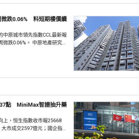
敦轉移回國，過去幾個月已在香
預料趨勢持續。 香港上月啟
周微跌0.06% 料短期樓價續
金清算系統。人行行長潘功勝在
將繼續提高國...
的中原城市領先指數CCL最新報
0.06%。 中原地產研究部
楊明儀指出，樓價已由低位回升
買家追價轉趨審慎，而業主態度
鋸局面，致成交量減少，樓價出
CL連續8周於160點上下窄幅爭
然四跌一升，但指數仍貼近160
向下。她指，近期內地接連執行
措施令股市波動，業主買家均轉
7點 MiniMax智譜抽升藥
...
上，恒生指數收市報25668
，大市成交2597億元；國企指數
32點；恒生科技指數4858點，升