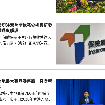
ax(00100.HK)升近1成，報
29.2元，3日累計飊升近42%；智
K)升逾14%，報1246元，升159
密切注意內地稅務安排最新發
I相關股亦造好，兆易創新(0398...
須過度解讀
外保險保單產生的各類收益納入
監局表示，與政府正密切注意內
品稅務安排的最新發展，同時會
局指，中國居民就
必須依法申報及繳稅的要求一直
用過度解讀或作出揣測。香港保
熟，產品設計靈活先進，可提供
球資產配置、人生規劃、財富傳
內地最大藥品零售商 具身智
，相信對內地客戶有一定吸引
大
保險業聯會表示，截至目前為...
.HK)核心本地商業CEO王莆中於全
表示，集團自2020年起進入醫療