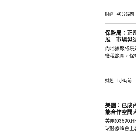
37點。 DeepSeek大幅上調API價格，大模型
股急升，MiniM
財經
40分鐘前
326.4元，升
譜(02513.H
保監局：正
元。 其他A
展 市場毋
內地據報將境
徵稅範圍，保
地有關金融產
與業界保持緊密溝通。 保監
境外投資收益
財經
1小時前
存在，市場不
險市場發展成
貨幣選擇、環
美團：已成
承等專業服務
能合作空間
力。 香港
美團(03690
球醫療峰會上