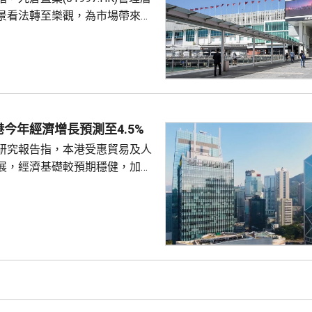
出中...
景看法轉至樂觀，為市場帶來驚
年來首次展現較高信心，同時公
策，將派息比率由65%上調至
最困難時期已經過去。摩通將九置
」上調至「增持」，目標價由23
年下半年基
期海港城的租戶銷售額將維持按
今年經濟增長預測至4.5%
跑贏大市，又預計2027財年續租
研究報告指，本港受惠貿易及人
..
展，經濟基礎較預期穩健，加上
韌性，決定將今年本地生產總值
的3.8%上調至4.5%，同時維持
球投資研究大中
師辛怡然表示，本港上半年經濟
，貿易、人工智能需求周期及本
為增長提供支持，預期相關利好
揮作用，推動香港經濟在未來一
段時間保持增長。 即使管...