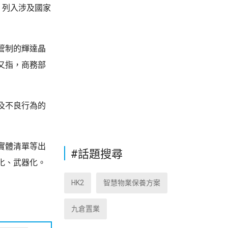
，列入涉及國家
管制的輝達晶
又指，商務部
及不良行為的
實體清單等出
#話題搜尋
化、武器化。
HK2
智慧物業保養方案
九倉置業