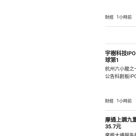
衛生的產業生
的藥品零售平
美團提供全時
財經
1小時前
買藥一對一的
單達數百萬。 王莆中表示，預計未來AI會令醫
療服務變成主
判，幫助用戶
宇樹科技IP
具身智能上投資了
球第1
杭州六小龍之
公告科創板I
事長、總經理
爭力與發展戰
通用機器人核
財經
1小時前
矩陣，已取得
場的主要份額。 他指，2023年至2025
摩通上調九
司四足機器人銷
35.7元
球領先地位。
摩根大通報告指