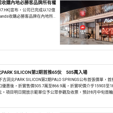
成收購內地必勝客品牌所有權
是國際通行做法，亦是中國個人
87.HK)宣布，公司已完成以12億
來，一直堅持的基本原則...
Brands收購必勝客品牌在內地所
定2027年和2028年每年淨新
家的目標，預計加速至每年超過
成本節約，預計會推動必勝客扣
餐廳利潤率和經營利潤率提升
交易相關成本、利息...
ARK SILICON第2期首推65伙 505萬入場
洞北PARK SILICON第2期PALO SPRINGS公布首張價單，
優惠後，折實售價505.7萬至866.9萬，折實呎價介乎15903至1
71元。項目明日開放示範單位予公眾參觀及收票，預計8月中旬首