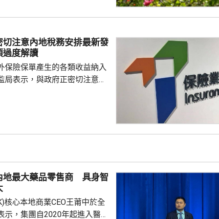
29.2元，3日累計飊升近42%；智
K)升逾14%，報1246元，升159
I相關股亦造好，兆易創新(0398...
密切注意內地稅務安排最新發
須過度解讀
外保險保單產生的各類收益納入
監局表示，與政府正密切注意內
品稅務安排的最新發展，同時會
局指，中國居民就
必須依法申報及繳稅的要求一直
用過度解讀或作出揣測。香港保
熟，產品設計靈活先進，可提供
球資產配置、人生規劃、財富傳
，相信對內地客戶有一定吸引
內地最大藥品零售商 具身智
保險業聯會表示，截至目前為...
大
.HK)核心本地商業CEO王莆中於全
表示，集團自2020年起進入醫療