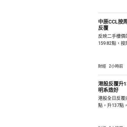
黃金儲備由倫
港增加黃金存儲，
動試運行的黃
中原CCL按
啟動儀式表示，
反覆
反映二手樓價
159.82點，按周微跌
高級聯席董事
近兩成，二手
強硬，造成拉
財經
2小時前
現高位整固。C
持，近五周雖
港股反覆升13
點，未有轉勢
明系造好
多項資金管理
港股全日反覆向
趨觀望，部分業主
點，升137點
8531點，升
37點。 DeepSeek大幅上調API價格，大模型
股急升，MiniM