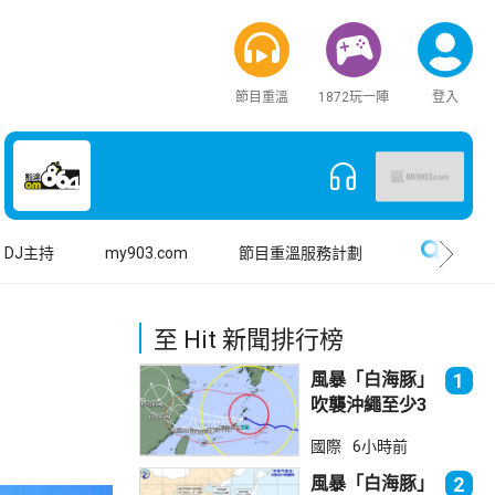
節目重溫
1872玩一陣
登入
搜尋
DJ主持
my903.com
節目重溫服務計劃
至 Hit 新聞排行榜
風暴「白海豚」
1
吹襲沖繩至少3
傷 近500航班
國際
6小時前
取消
風暴「白海豚」
2