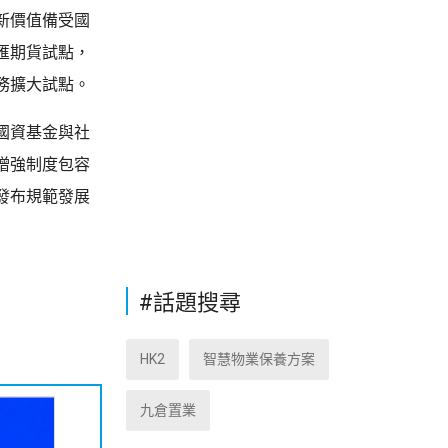
新價值備受國
匯期貨試點，
務擴大試點。
國資基金與社
增強制度包容
發布規範發展
#話題搜尋
HK2
智慧物業保養方案
九倉置業