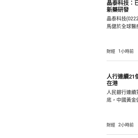
晶泰科技：已
新藥研發
晶泰科技(02
馬健於全球醫
科學(AI for
場，因為當中
需要降決不少
財經
1小時前
指，目標是建
成由猜想到驗
力整合為Geni
人行連續2
實實驗和基礎
在港
已...
人民銀行連續
底，中國黃金儲
64萬安士。現
平。 彭博報道指，人民銀行增加在香港存放黃
金，將可助力
財經
2小時前
心。報道引述