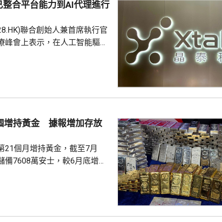
整合平台能力到AI代理進行
228.HK)聯合創始人兼首席執行官
療峰會上表示，在人工智能驅動
 Science)上，醫藥研發是最佳實驗
涉及到幾乎所有的自然學科，並
跨尺度的複雜科學問題。他又
立出能像科學家一樣，能獨自完
證的閉環系統，近期已將平台能
us Agent，能調度專家技能與真
1個增持黃金 據報增加存放
設施，完成真正的科研項目，並
第21個月增持黃金，截至7月
備7608萬安士，較6月底增加
貨金靠穩，徘徊4300美元水
支持香港成為主要的黃金交易中
知情人士指，人行一直在將部分