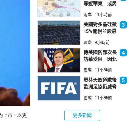
靠近華東 或周
日登陸浙閩沿岸
兩岸
11小時前
美國對多晶硅徵
3
15%關稅並設最
低價格 盧特尼
國際
9小時前
克：中國無法再
傾銷
傳美國防部次長
4
訪華受阻 因北
京不滿美對台軍
國際
11小時前
售
恩芬天奴道歉後
5
歐洲足協仍威脅
罷踢世界盃等賽
國際
11小時前
事
更多新聞
內上市，以更