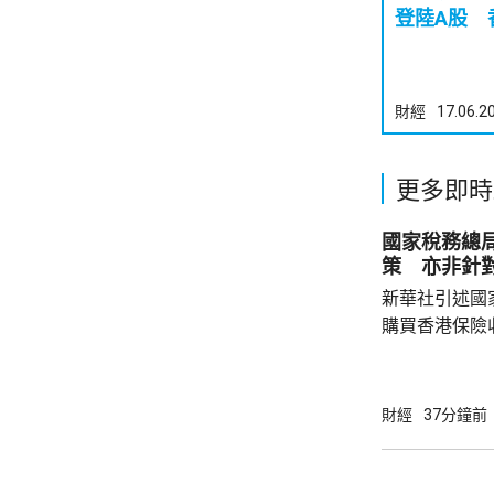
登陸A股 
財經
17.06.2
更多即時
國家稅務總
策 亦非針
新華社引述國
購買香港保險
總局相關司局
法相關規定，
行納稅義務，
財經
37分鐘前
的範疇，並非
險市場，無需過度解讀。
從境外取得，