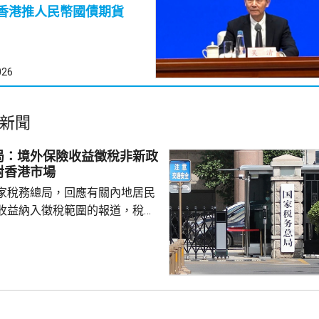
香港推人民幣國債期貨
026
新聞
局：境外保險收益徵稅非新政
對香港市場
家稅務總局，回應有關內地居民
收益納入徵稅範圍的報道，稅務
負責人指，按照中國個人所得稅
中國稅收居民需就全球所得，履
境外保險收益也屬於應納稅所得
新政策，更不是專門針對香港保
 負責人指，居民個人
包括保險收益在內，應依法繳納