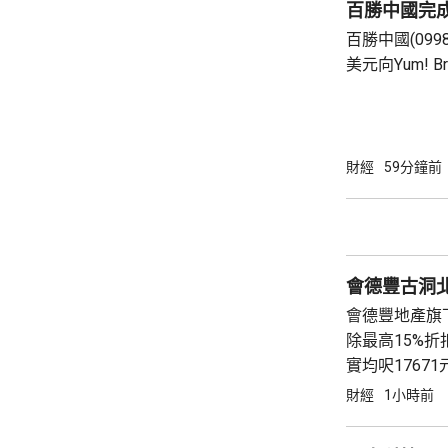
百勝中國完
個人所得稅，
百勝中國(099
所得稅法實施以
美元向Yum! 
有權的交易。 百勝中國首席執行官屈翠容表
示，將必勝客原
增超過600
800家。 免去向Yum! Brands支付3%的特許經
財經
59分鐘前
營費所帶來的
除增值稅後的
2.8%。在計入
會德豐古洞北P
會德豐地產旗下古
除最高15%折扣
實均呎176
財經
1小時前