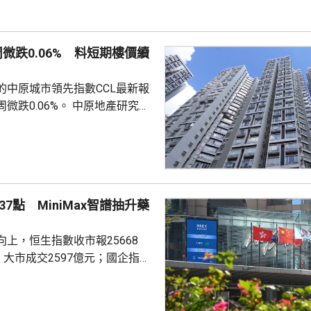
敦轉移回國，過去幾個月已在香
預料趨勢持續。 香港上月啟
金清算系統。人行行長潘功勝在
周微跌0.06% 料短期樓價續
將繼續提高國...
的中原城市領先指數CCL最新報
0.06%。 中原地產研究部
楊明儀指出，樓價已由低位回升
買家追價轉趨審慎，而業主態度
鋸局面，致成交量減少，樓價出
CL連續8周於160點上下窄幅爭
然四跌一升，但指數仍貼近160
7點 MiniMax智譜抽升藥
向下。她指，近期內地接連執行
措施令股市波動，業主買家均轉
上，恒生指數收市報25668
...
，大市成交2597億元；國企指數
32點；恒生科技指數4858點，升
ax(00100.HK)升近1成，報