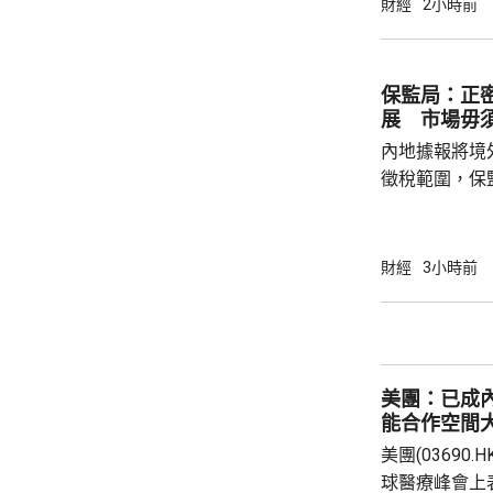
財經
2小時前
326.4元，升
譜(02513.H
元。 其他A
保監局：正
展 市場毋
內地據報將境
徵稅範圍，保
地有關金融產
與業界保持緊密溝通。 保監
境外投資收益
財經
3小時前
存在，市場不
險市場發展成
貨幣選擇、環
承等專業服務
美團：已成
力。 香港
能合作空間
美團(03690
球醫療峰會上