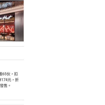
首推65伙，扣
8174元，折
輪發售。