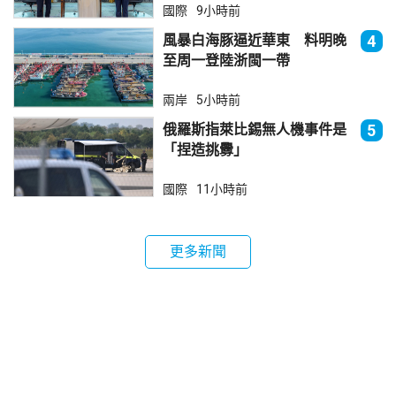
國際
9小時前
風暴白海豚逼近華東 料明晚
4
至周一登陸浙閩一帶
兩岸
5小時前
俄羅斯指萊比錫無人機事件是
5
「捏造挑釁」
國際
11小時前
更多新聞