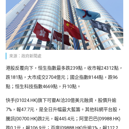
來源：政府新聞處
港股反覆向下，恒生指數最多跌239點，收市報24312點，
跌181點，大市成交2704億元；國企指數8144點，跌96
點；恒生科技指數4669點，升10點。
快手(01024.HK)旗下可靈AI洽20億美元融資，股價升逾
7%，報47.7元，是全日升幅最大藍籌。其他科網平台股，
騰訊(00700.HK)跌2元，報445.4元；阿里巴巴(09988.HK)
跌0.1元，報106.9元；百度(09888.HK)升逾1%，報112.2