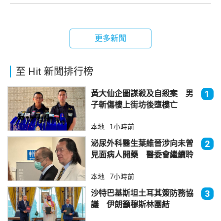
更多新聞
至 Hit 新聞排行榜
黃大仙企圖謀殺及自殺案 男
1
子斬傷樓上街坊後墮樓亡
本地
1小時前
泌尿外科醫生葉維晉涉向未曾
2
見面病人開藥 醫委會繼續聆
訊
本地
7小時前
沙特巴基斯坦土耳其簽防務協
3
議 伊朗籲穆斯林團結