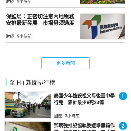
財經
9小時前
保監局：正密切注意內地稅務
安排最新發展 市場毋須過度
解讀
財經
9小時前
更多新聞
至 Hit 新聞排行榜
泰國少年槍殺祖父母後回中學
1
行兇 累計最少8死23傷
國際
3小時前
鄧炳強批記協執委選舉黑箱作
2