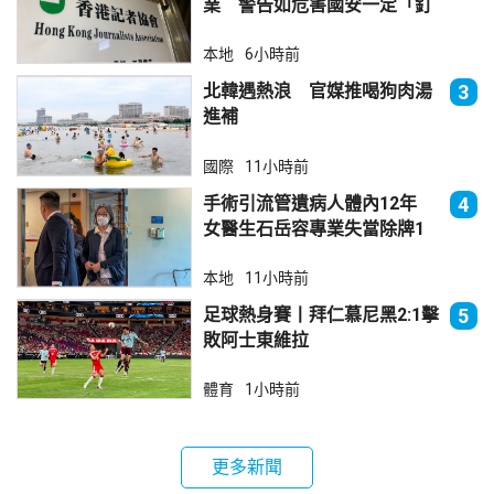
業 警告如危害國安一定「釘
死你」
本地
6小時前
北韓遇熱浪 官媒推喝狗肉湯
3
進補
國際
11小時前
手術引流管遺病人體內12年
4
女醫生石岳容專業失當除牌1
個月
本地
11小時前
足球熱身賽丨拜仁慕尼黑2:1擊
5
敗阿士東維拉
體育
1小時前
更多新聞