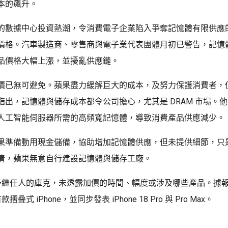
本的飆升。
的數據中心投資熱潮，令消費電子企業陷入爭奪記憶體有限供應
價格。汽車製造商、零售商與電子業代表團體月初已警告，記憶
品價格大幅上漲，並擾亂供應鏈。
價已無可避免。蘋果盡力緩解巨大的成本，及努力保護消費者，
指出，記憶體與儲存成本都令公司擔心，尤其是 DRAM 市場。
人工智能伺服器所需的高頻寬記憶體，導致消費產品供應減少。
果準備動用現金儲備，協助增加記憶體供應，但未提供細節，只
清，蘋果無意自行建設記憶體與儲存工廠。
予繼任人的庫克，未透露加價的時間、幅度或涉及哪些產品。據
叠式 iPhone，並同步發表 iPhone 18 Pro 與 Pro Max。