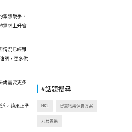
的激烈競爭，
體需求上升會
但情況已經難
他強調，更多供
是說需要更多
#話題搜尋
報道，蘋果正準
HK2
智慧物業保養方案
九倉置業