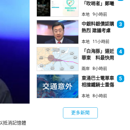
「吹哨者」鄭曦
琳踢保 警：仍
本地
9小時前
進行刑事調查
中銀料銀債認購
3
熱烈 建議考慮
認購20至30手
本地
11小時前
「白海豚」逼近
4
華東 料最快周
日登陸浙閩
兩岸
8小時前
東涌巴士電單車
5
相撞鐵騎士重傷
巴士司機涉危駕
本地
8小時前
被捕
更多新聞
以抵消記憶體