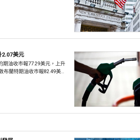
53885點，下跌464點。 納
26348點，下跌15點。 標普
7709點，下跌13點。
2.07美元
期油收巿報77.29美元，上升
4美元。