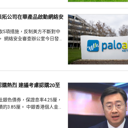
派拓公司在華產品啟動網絡安
取5項措施，反制美方不斷對中
， 網絡安全審查辦公室今日發公
全公司、派拓（Palo Alto
s）在華銷售產品啟動網絡安全審查。
障關鍵信息基礎設施安全穩定運
安全風險隱患，維護國家安全，
全法》及《網絡安全法》，對派
查。 商務部昨日宣布對
議考慮認購20至
反制措施，包括加強無人機相關
...
銀色債券，保證息率4.25厘，
厘。 中銀香港個人金融
周國昌表示，地緣政治局勢持
、企業盈利及通脹形勢不穩定，