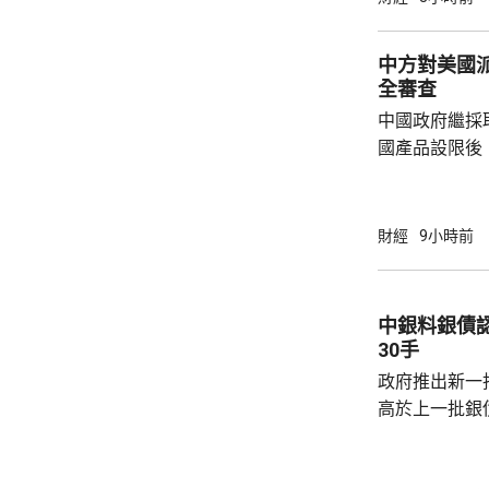
中方對美國
全審查
中國政府繼採
國產品設限後
告，對美國網絡安
Network
公告指，為保
財經
9小時前
行，防範網絡
依據《國家安
拓產品實施網絡安全審
中銀料銀債認購熱烈 建
美國採取5項
30手
兩用物項對出口管
政府推出新一批
高於上一批銀債的3.85
產品部總經理
續，經濟數據