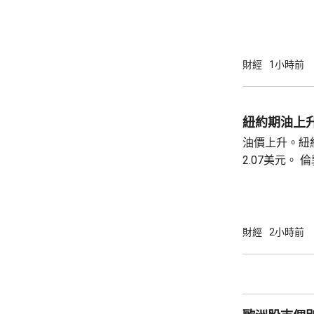
業平均指數收巿報
斯達克指數收巿報
五百指數收巿報
財經
1小時前
紐約期油上升
油價上升。紐約
2.07美元。 倫敦布蘭特期油收巿報82.49美
元，上升3.0
財經
2小時前