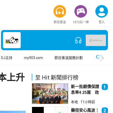
節目重溫
1872玩一陣
登入
搜尋
DJ主持
my903.com
節目重溫服務計劃
本上升
至 Hit 新聞排行榜
新一批銀債保證
1
息率4.25厘 政
府：參考市況具
本地
11小時前
吸引力
藥倍安心風波｜
2