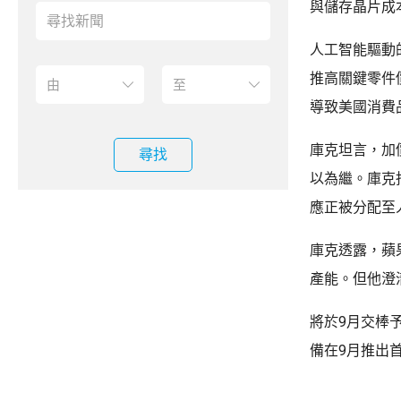
與儲存晶片成
人工智能驅動
推高關鍵零件
導致美國消費
庫克坦言，加
尋找
以為繼。庫克
應正被分配至
庫克透露，蘋
產能。但他澄
將於9月交棒
備在9月推出首款摺