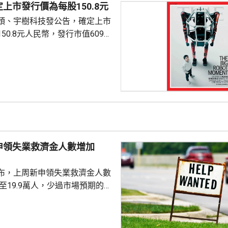
上市發行價為每股150.8元
頭、宇樹科技發公告，確定上市
50.8元人民幣，發行市值609億
下申購日為下周一，繳款截止日
上發行相結合的方式進行，擬公
040多萬股，擬發行數量佔發行後
0%。網上初始發行數量為647
始發行數量為2580多萬股，初始
約為809萬股。發行完成後，宇
.
申領失業救濟金人數增加
布，上周新申領失業救濟金人數
，至19.9萬人，少過市場預期的
值經修訂後增至19.8萬人。 更能
周平均數就減少4500人，至逾