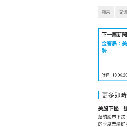
蘋果
記
下一篇新聞
金管局：美
勢
財經
18.06.2
更多即時
美股下挫 道
紐約股巿下跌
的季度業績好壞參