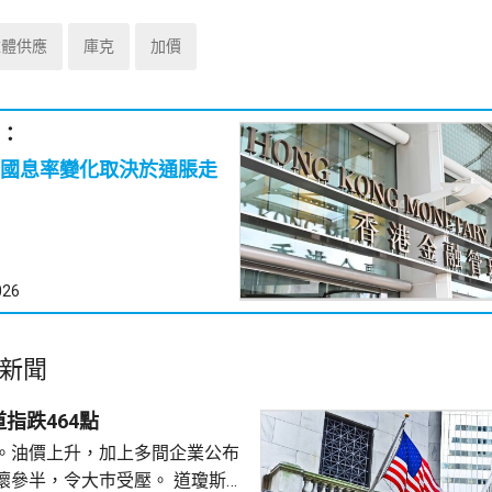
憶體供應
庫克
加價
：
國息率變化取決於通脹走
026
新聞
指跌464點
。油價上升，加上多間企業公布
半，令大巿受壓。 道瓊斯工