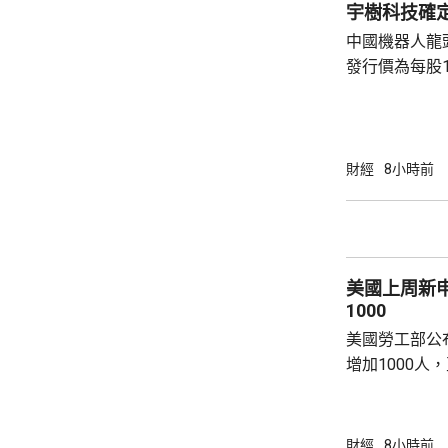
宇樹科技確定
中國機器人龍
發行價為每股1
元。網上及網
為下周三。 宇樹科技今次IPO採用戰略配售、
網下發行與網
開發行新股4
財經
8小時前
總股本比例為1
萬股，網下初
戰略配售數量
樹科技總股本..
美國上周新
1000
美國勞工部公
增加1000人
20.2萬人；前
反映實況的四
19.8萬。
財經
8小時前