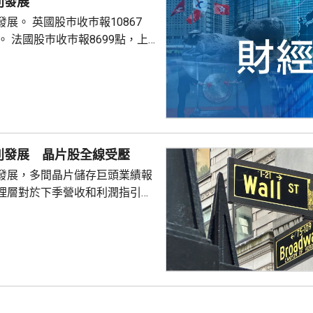
別發展
巿報10867
9點，上
別發展 晶片股全線受壓
發展，多間晶片儲存巨頭業績報
理層對於下季營收和利潤指引未
望，引發對晶片股板塊「增長見
晶片板塊全線受壓，西部數據開
11%。 道瓊斯工業平均
，跌33點； 標準普爾500
； 納斯達克指數報
56點。