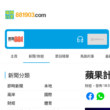
主頁
新聞/財經
節目精華
馬路的事
最
蘋果
新聞分類
即時新聞
本地
財經
發佈 18.0
Share to Face
Share t
兩岸
國際
財經
體育