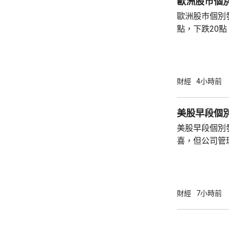
歐洲股巿個
歐洲股巿個別發展。 英國股巿收
點，下跌20點。 法國股巿收巿報869
升30點。 德國股巿收巿報26140點，上升13
點。
財經
4小時前
美股早段個
美股早段個別
喜，但公司管
能滿足市場期
頂」的恐慌，
市跌14%，閃迪亦下挫
指數最新報54315點
財經
7小時前
指數報7726點，升3點
26418點，升