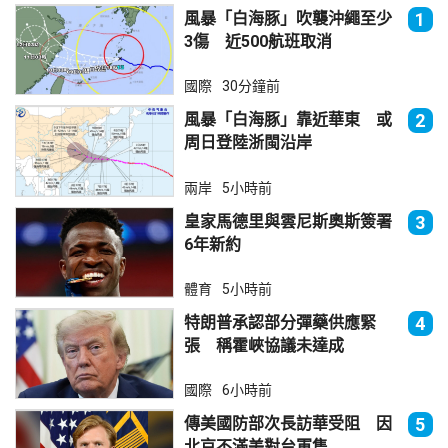
風暴「白海豚」吹襲沖繩至少
1
3傷 近500航班取消
國際
30分鐘前
風暴「白海豚」靠近華東 或
2
周日登陸浙閩沿岸
兩岸
5小時前
皇家馬德里與雲尼斯奧斯簽署
3
6年新約
體育
5小時前
特朗普承認部分彈藥供應緊
4
張 稱霍峽協議未達成
國際
6小時前
傳美國防部次長訪華受阻 因
5
北京不滿美對台軍售