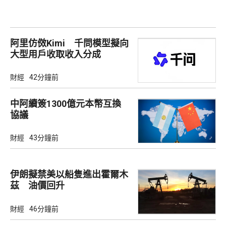
阿里仿傚Kimi 千問模型擬向
大型用戶收取收入分成
財經
42分鐘前
中阿續簽1300億元本幣互換
協議
財經
43分鐘前
伊朗擬禁美以船隻進出霍爾木
茲 油價回升
財經
46分鐘前