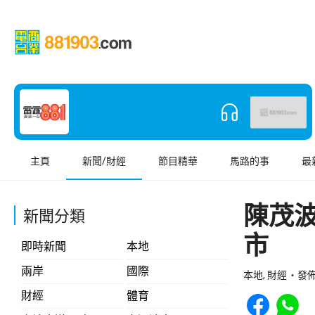
主頁
新聞/財經
節目精華
馬路的事
最
陳茂
新聞分類
市
即時新聞
本地
兩岸
國際
本地, 財經
發佈 
Share to Face
Share t
財經
體育