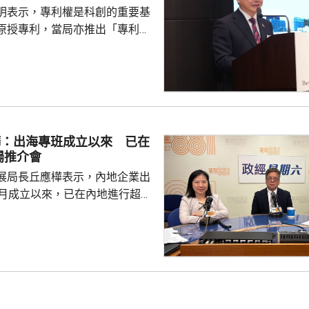
明表示，專利權是科創的重要基
原授專利，當局亦推出「專利
所有採用本港專利的企業提供稅
將本港原授專利開放大灣區城市
有更多人來港申請專利，活躍本
生態，但人口少，市場細，難以
業，必須依賴其他市場，例如大
樺：出海專班成立以來 已在
專利權方面弱點。盧煜明表示，
場推介會
都帶來的機遇，已向政府提...
展局長丘應樺表示，內地企業出
0月成立以來，已在內地進行超過
，包括在北京、上海及山東等地，
參與；行政長官李家超出訪中亞
內地及香港企業隨團，簽訂96份
近17億元投資額。 丘應樺
，當局協助企業「出海」時，會
進來」，鼓勵在香港先成立地區