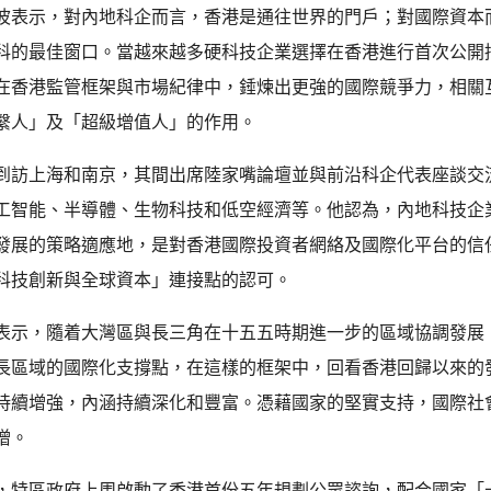
波表示，對內地科企而言，香港是通往世界的門戶；對國際資本
科的最佳窗口。當越來越多硬科技企業選擇在香港進行首次公開
在香港監管框架與市場紀律中，錘煉出更強的國際競爭力，相關
繫人」及「超級增值人」的作用。
到訪上海和南京，其間出席陸家嘴論壇並與前沿科企代表座談交
工智能、半導體、生物科技和低空經濟等。他認為，內地科技企
發展的策略適應地，是對香港國際投資者網絡及國際化平台的信
科技創新與全球資本」連接點的認可。
表示，隨着大灣區與長三角在十五五時期進一步的區域協調發展
長區域的國際化支撐點，在這樣的框架中，回看香港回歸以來的
持續增強，內涵持續深化和豐富。憑藉國家的堅實支持，國際社
增。
，特區政府上周啟動了香港首份五年規劃公眾諮詢，配合國家「