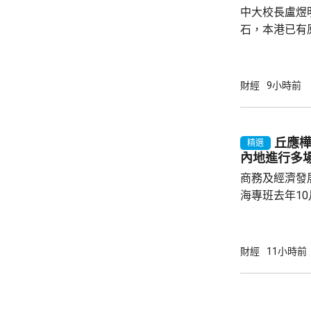
中大校長盧煜
石，本港已有
盒」安排，向
務優惠，若能
使用，相信會
財經
9小時前
港創科生態。 盧煜明在一個電視節目表示，本
港有良好科研
產出獨角獸企
丘應
精選
灣區，及解決
內地進行多
中大亦將把握北
商務及經濟發
海專班去年1
10場推介會
有幾千間企業
時，亦已帶同
財經
11小時前
合作備忘錄，達至
在本台節目指
先將企業「引