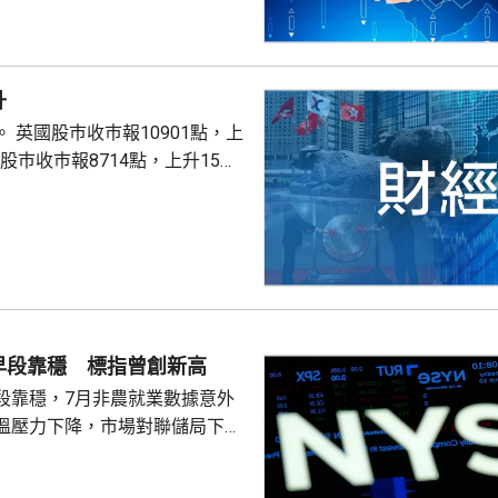
升
點，上
股巿收巿報26319點，上升179點。
早段靠穩 標指曾創新高
段靠穩，7月非農就業數據意外
溫壓力下降，市場對聯儲局下月
緒消退，三大主要指數全線向
0指數更一度創下歷史新高，國債