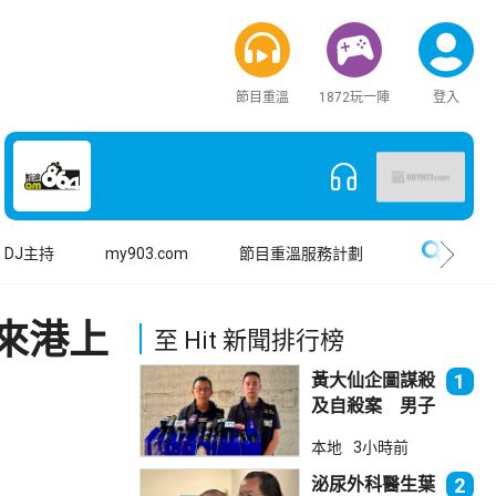
節目重溫
1872玩一陣
登入
搜尋
DJ主持
my903.com
節目重溫服務計劃
來港上
至 Hit 新聞排行榜
黃大仙企圖謀殺
1
及自殺案 男子
斬傷樓上街坊後
本地
3小時前
墮樓亡
泌尿外科醫生葉
2