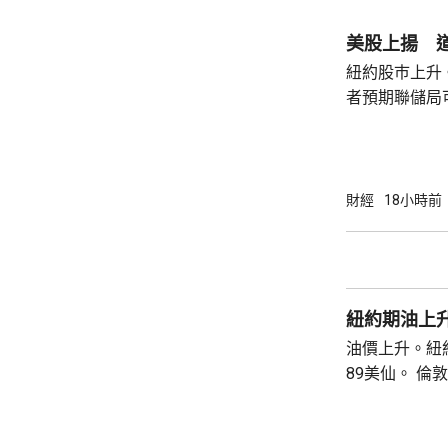
庫克的律師發
何正當理由可以解
美股上揚 道
8月底亦曾以欺
紐約股巿上升
者預期聯儲局
瓊斯工業平均指
點。 納斯達克指數收巿報26690點，上升342
點。 標普五百指數創新高，收巿報7757點，
上升47點。 總計整個星期，納指上升5.2%。
財經
18小時前
道指及標指分別
紐約期油上升
油價上升。紐約
89美仙。 倫敦布蘭特期油收巿報83.55美元，
上升1.06美元