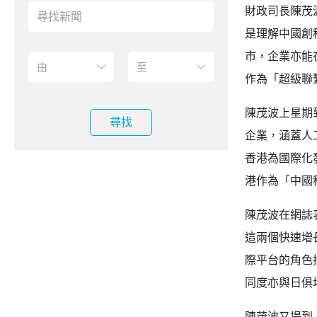
財政司長陳茂
是理解中國創
市，企業亦能
作為「超級聯
陳茂波上星期
尋找
企業，涵蓋人
香港為國際化
港作為「中國
陳茂波在網誌
這兩個快速增
際平台的角色
同度亦與日俱
陳茂波又提到