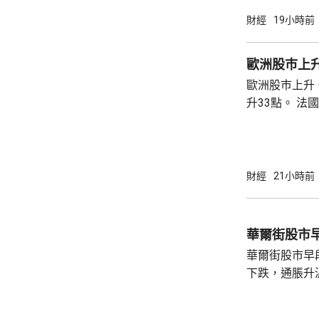
財經
19小時前
歐洲股巿上
歐洲股巿上升。 英國股巿收巿報10901
升33點。 法國股巿收巿報8714點，上升15
點。 德國
財經
21小時前
華爾街股市
華爾街股市早
下跌，通脹升
加息的恐慌情
上，標普50