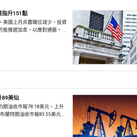
聲明否認指控，強調白宮沒有任
除庫克的職務。 特朗普去年
指升151點
詐抵押貸款為由，解除庫...
。美國上月非農職位減少，投資
可能推遲加息，以應對通脹。 道
數收巿報54036點，上升151
上升3%及3.6%。
89美仙
期油收巿報78.18美元，上升
。