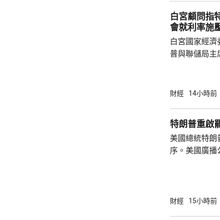
總部或公司，
白宮顧問指
整體經濟有幫助
會就利率施
白宮國家經濟
普與聯儲局主
朗普尊重聯儲
沃什施壓。哈
什和特朗普長
財經
14小時前
論經濟。 報
互動，因此特
特朗普重啟
見，令外界質
美國總統特朗
策。不過日程
序。美國廣播
或會談，只是
道，白宮副幕
會，...
由相信她在按
為相關行為構
事的誠信產生
財經
15小時前
的理事職位，