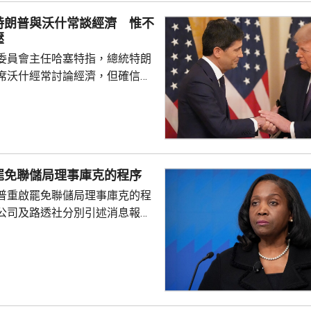
並在香港作籌融資，相信對香港
特朗普與沃什常談經濟 惟不
，他下周出訪馬來...
壓
委員會主任哈塞特指，總統特朗
席沃什經常討論經濟，但確信特
局的獨立性，不會就利率決定向
塞特接受彭博電視訪問時指，沃
期以來關係非常密切，一直會討
道指，以往總統與聯儲局主席較少
朗普與沃什不時通電話屬不常
罷免聯儲局理事庫克的程序
疑特朗普可能試圖影響聯儲局決
普重啟罷免聯儲局理事庫克的程
顯示，沃什6月沒與特朗普通話
公司及路透社分別引述消息報
與財長貝森特進行三次早餐
僚長周三去信庫克，稱有充分理
揭貸款協議中作出虛假陳述，認
成疏忽，令人對她出任聯儲局理
質疑，因此特朗普正考慮撒銷她
要求她在21日內提交書面回覆。