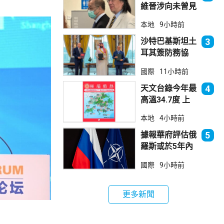
維晉涉向未曾見
面病人開藥 醫
本地
9小時前
委會繼續聆訊
沙特巴基斯坦土
3
耳其簽防務協
議 伊朗籲穆斯
國際
11小時前
林團結
天文台錄今年最
4
高溫34.7度 上
水38.5度
本地
4小時前
據報華府評估俄
5
羅斯或於5年內
發動攻擊 測試
國際
9小時前
北約集體防禦
更多新聞