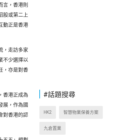
而言，香港則
招股或第二上
互動正是香港
流，走訪多家
業不少選擇以
任，亦是對香
#話題搜尋
，香港正成為
發展，作為國
HK2
智慧物業保養方案
會對香港的認
九倉置業
十五五」規劃