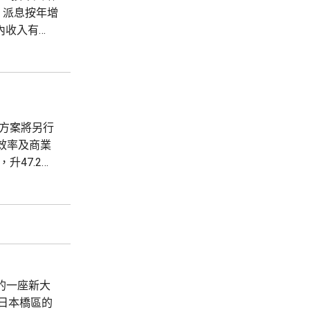
，派息按年增
期內收入有
市場持續走強，
體方案將另行
效率及商業
，升47.2
3%。 分析指，
建的一座新大
日本橋區的