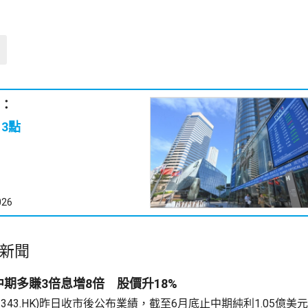
：
3點
026
新聞
期多賺3倍息增8倍 股價升18%
2343.HK)昨日收市後公布業績，截至6月底止中期純利1.05億美