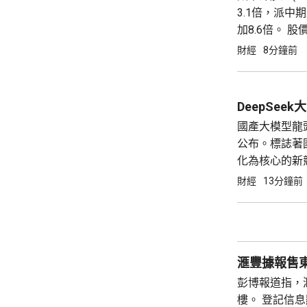
3.1倍，派中
加8.6倍。 股
11.05億美元
財經
8分鐘前
地緣政治動盪..
DeepSe
國產大模型龍頭
公布。標誌著
化為核心的新競爭
元，升近16%；
財經
13分鐘前
DeepSeek漲價
滙豐據報售
彭博報道指，滙
樓。 登記信