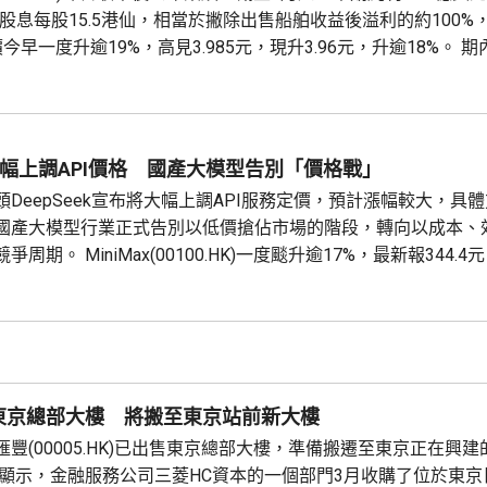
期股息每股15.5港仙，相當於撇除出售船舶收益後溢利的約100%
價今早一度升逾19%，高見3.985元，現升3.96元，升逾18%。 
，按年多8.5%。 行政總裁Martin Fruergaard指，年內乾散貨運
.
ek大幅上調API價格 國產大模型告別「價格戰」
DeepSeek宣布將大幅上調API服務定價，預計漲幅較大，具
國產大模型行業正式告別以低價搶佔市場的階段，轉向以成本、
周期。 MiniMax(00100.HK)一度颷升逾17%，最新報344.4元
智譜(02513.HK)一度升16%，最新報1236元，升149元，升1
的核...
東京總部大樓 將搬至東京站前新大樓
豐(00005.HK)已出售東京總部大樓，準備搬遷至東京正在興
息顯示，金融服務公司三菱HC資本的一個部門3月收購了位於東京