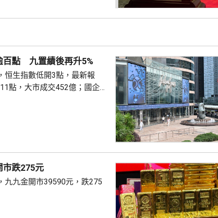
所得淨款項約5.33億元，將用
力及進一步擴大產品組合，擴大
製造能力，提升服務及提高集團
名度等。
逾百點 九置績後再升5%
，恒生指數低開3點，最新報
跌111點，大市成交452億；國企指
跌45點；恒生科技指數4785點，
.8元；滙豐(00005.HK)跌0.3
；渣打(02888.HK)跌逾1%，報
，今早再升逾6%，...
市跌275元
九九金開市39590元，跌275