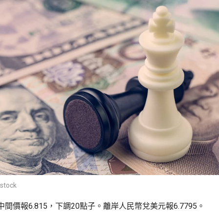
stock
間價報6.815，下調20點子。離岸人民幣兌美元報6.7795。