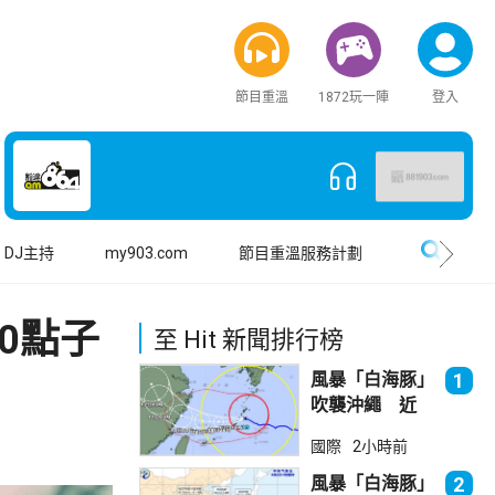
節目重溫
1872玩一陣
登入
搜尋
DJ主持
my903.com
節目重溫服務計劃
0點子
至 Hit 新聞排行榜
風暴「白海豚」
1
吹襲沖繩 近
500航班取消
國際
2小時前
風暴「白海豚」
2