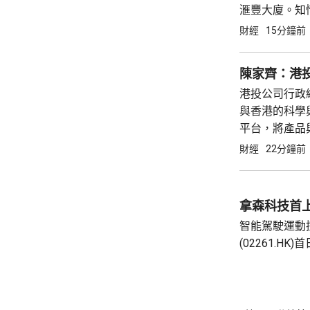
滙豐大廈。知
2029年竣
財經
15分鐘前
一部分。滙豐日
陳家齊：港投
港投公司行政
與香港的科學
平台，將產品
風天域合辦的
財經
22分鐘前
型公司，積極
等新興...
拿森科技首上
智能駕駛運動
(02261.H
10.42元高62%。 拿森科技公開發售
額認購2512
發售錄得2.1