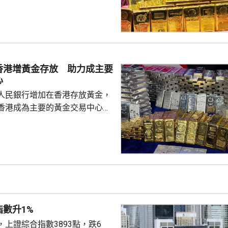
香港增黃金存放 助力成主要
心
人民銀行增加在香港存放黃金，
香港成為主要的黃金交易中心。
人士指，人行一直在將部分黃金
移回國，過去幾個月已在香港增
預料趨勢持續。人行和外匯管理
月已連續第20個月買入黃金，增
3年10月以來最大，人行將更多
存放，亦是表明對上月啟動試運
數升1%
統的支持。人行行...
上證綜合指數3893點，跌6