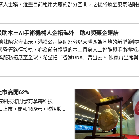
情人士稱，滙豐目前租用大廈的部分空間，之後將遷至東京站附
工的綜合辦公樓。 新辦公大樓位於八重洲地區，是東京車站前一個
本行政總裁兼子健雄本周在LinkedIn上發文指，毗鄰...
助本土AI手術機械人企拓海外 助AI與藥企連結
總裁陳家齊表示，港投公司協助部分以大灣區為基地的新型藥物
與監管路徑接軌，亦為部分投資的本土具身人工智能與手術機械
與服務拓展至全球，希望把「香港DNA」帶出去。 陳家齊出席
第二屆全球醫療峰會時表示，港投投資了不少人工智能公司，其
將它們與藥物公司連結，令藥物研發變得更便宜、更快、更好。
市高開62%
控制技術開發商拿森科技
K)首日上市，開報16.9元，較招股價
部分獲超
倍，一手100股，中籤率8%。國際
2倍認購。最終發售價10.42元，