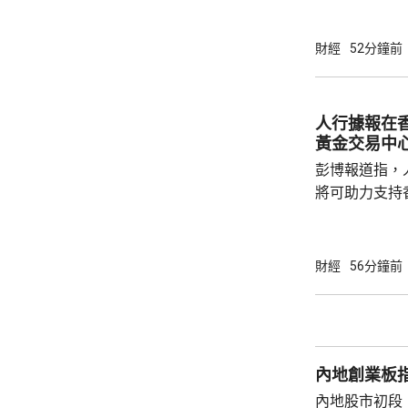
財經
52分鐘前
人行據報在
黃金交易中
彭博報道指，
將可助力支持
報道引述知情
儲備由倫敦轉
加黃金存儲，
財經
56分鐘前
局未有回覆。 中國的央行是全球最大官方黃金
買家之一，6
持幅度創202
黃金轉至香港
內地創業板指
行的黃金清算系
內地股市初段，