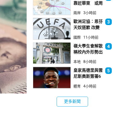
靠近華東 或周
日登陸浙閩沿岸
兩岸
3小時前
歐洲足協：恩芬
3
天奴道歉 改變
不了抵制世界盃
國際
11小時前
立場
嶺大學生會解散
4
稱校內外形勢出
現變化
本地
8小時前
皇家馬德里與雲
5
尼斯奧斯簽署6
年新約
體育
4小時前
更多新聞