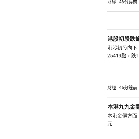
下限定價。集資
財經
46分鐘前
作加強研發能
及升級生產及
的國際品牌知
港股初段跌
港股初段向下
25419點，
數8453點，
跌35點。 昨日跌逾6%的友邦(01299.HK)今早
跌0.35元，報72
元，報159.8元
財經
46分鐘前
231.2元。 九龍倉置業(01997.HK)昨日業績後
股價急升逾13%
本港九九金開
本港金價方面，
元