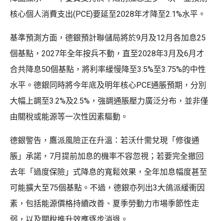
核心個人消費支出(PCE)要延至2028年才降至2.1%水平。
基準預測方面，德銀預計聯儲局將於9月及12月各加息25
個基點，2027年全年按兵不動，直至2028年3月及6月才
合共降息50個基點，將利率緩慢降至3.5%至3.75%的中性
水平。德銀同時將今年底及明年核心PCE通脹預期，分別
大幅上調至3.2%及2.5%，強調通脹壓力廣泛分布，並非僅
由關稅或能源等一次性因素驅動。
德銀警告，鷹派風險正在升溫：若沃什需兌現「修復通
脹」承諾，7月提前加息的機率不容忽視；若要完全撤回
去年「過度保險」式降息的寬鬆效果，全年加息幅度甚至
可能擴大至75個基點。不過，德銀亦列出3大鴿派緩衝因
素，包括能源價格持續改善、夏季勞動力市場季節性走
弱，以及關稅推升效應逐步消退。