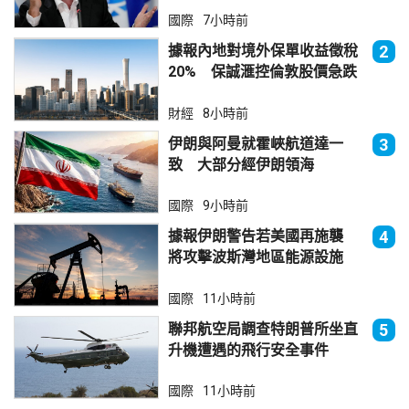
國際
7小時前
據報內地對境外保單收益徵稅
2
20% 保誠滙控倫敦股價急跌
財經
8小時前
伊朗與阿曼就霍峽航道達一
3
致 大部分經伊朗領海
國際
9小時前
據報伊朗警告若美國再施襲
4
將攻擊波斯灣地區能源設施
國際
11小時前
聯邦航空局調查特朗普所坐直
5
升機遭遇的飛行安全事件
國際
11小時前