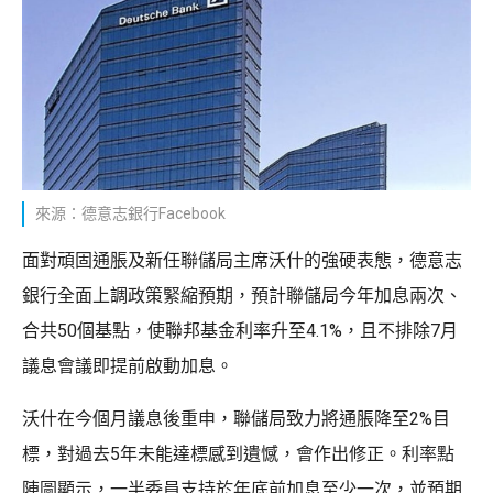
來源：德意志銀行Facebook
面對頑固通脹及新任聯儲局主席沃什的強硬表態，德意志
銀行全面上調政策緊縮預期，預計聯儲局今年加息兩次、
合共50個基點，使聯邦基金利率升至4.1%，且不排除7月
議息會議即提前啟動加息。
沃什在今個月議息後重申，聯儲局致力將通脹降至2%目
標，對過去5年未能達標感到遺憾，會作出修正。利率點
陣圖顯示，一半委員支持於年底前加息至少一次，並預期