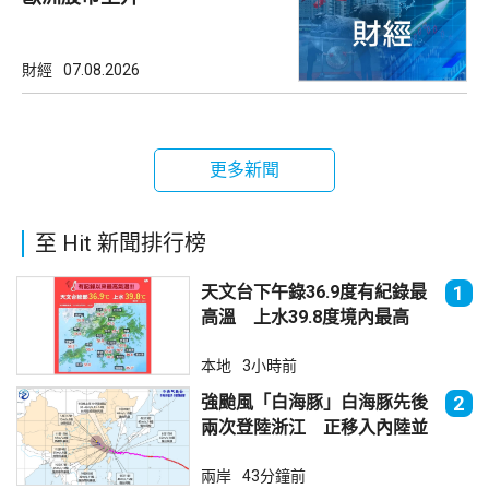
財經
07.08.2026
更多新聞
至 Hit 新聞排行榜
天文台下午錄36.9度有紀錄最
1
高溫 上水39.8度境內最高
本地
3小時前
強颱風「白海豚」白海豚先後
2
兩次登陸浙江 正移入內陸並
減弱
兩岸
43分鐘前