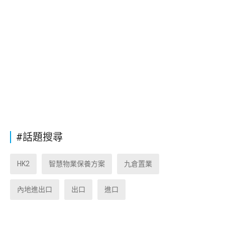
#話題搜尋
HK2
智慧物業保養方案
九倉置業
內地進出口
出口
進口