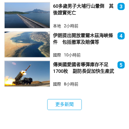
60多歲男子大埔行山暈倒 其
3
後證實死亡
本地
2小時前
伊朗提出開放霍爾木茲海峽條
4
件 包括撤軍及賠償等
國際
10小時前
傳美國愛國者導彈庫存不足
5
1700枚 副防長促加快生產武
器
國際
8小時前
更多新聞