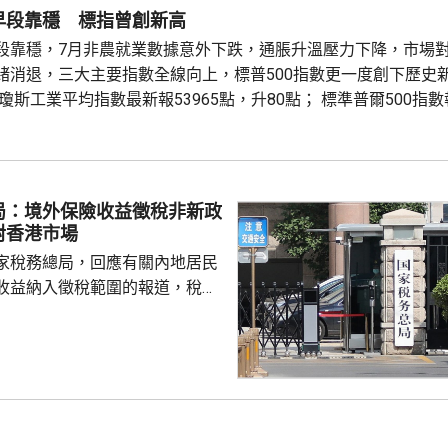
早段靠穩 標指曾創新高
段靠穩，7月非農就業數據意外下跌，通脹升溫壓力下降，市場
緒消退，三大主要指數全線向上，標普500指數更一度創下歷史
瓊斯工業平均指數最新報53965點，升80點； 標準普爾500指數報
斯達克指數報26600點，升250點。
局：境外保險收益徵稅非新政
對香港市場
家稅務總局，回應有關內地居民
收益納入徵稅範圍的報道，稅務
負責人指，按照中國個人所得稅
中國稅收居民需就全球所得，履
境外保險收益也屬於應納稅所得
新政策，更不是專門針對香港保
 負責人指，居民個人
包括保險收益在內，應依法繳納