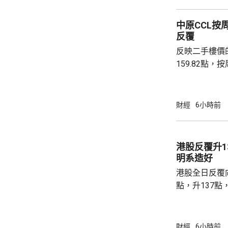
心。報道引述
黃金儲備由倫
中原CCL按
港增加黃金存儲，
反覆
動試運行的黃
反映二手樓價
啟動儀式表示，
159.82點，按周微跌
高級聯席董事
近兩成，二手
強硬，造成拉
財經
6小時前
現高位整固。C
持，近五周雖
點，未有轉勢
港股反覆升13
多項資金管理
明系造好
趨觀望，部分業主
港股全日反覆向
點，升137點
8531點，升
37點。 DeepSeek大幅上調API價格，大模型
股急升，MiniM
財經
6小時前