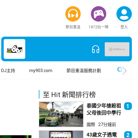
節目重溫
1872玩一陣
登入
搜尋
DJ主持
my903.com
節目重溫服務計劃
至 Hit 新聞排行榜
泰國少年槍殺祖
1
父母後回中學行
兇 累計最少8
國際
27分鐘前
死23傷
43歲女子遇電
2