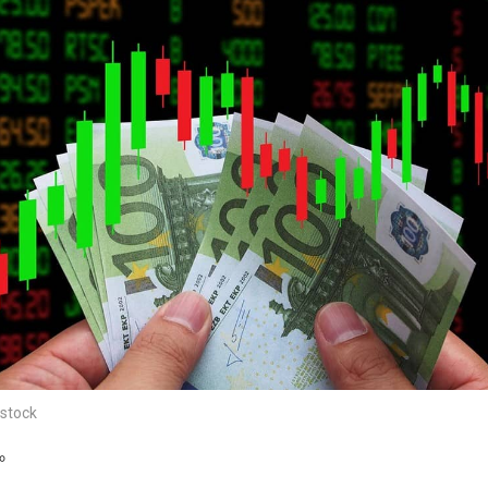
stock
。