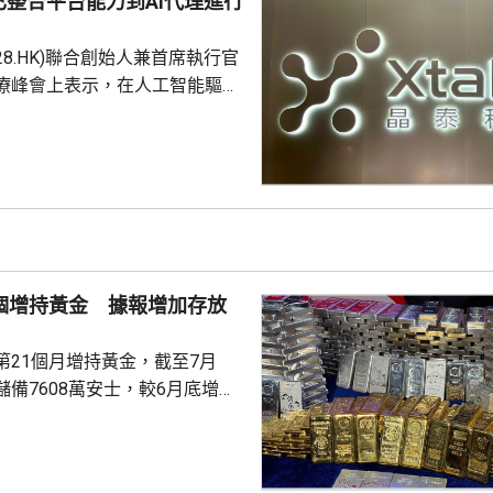
整合平台能力到AI代理進行
228.HK)聯合創始人兼首席執行官
療峰會上表示，在人工智能驅動
 Science)上，醫藥研發是最佳實驗
涉及到幾乎所有的自然學科，並
跨尺度的複雜科學問題。他又
立出能像科學家一樣，能獨自完
證的閉環系統，近期已將平台能
us Agent，能調度專家技能與真
設施，完成真正的科研項目，並
1個增持黃金 據報增加存放
第21個月增持黃金，截至7月
備7608萬安士，較6月底增加
貨金靠穩，徘徊4300美元水
支持香港成為主要的黃金交易中