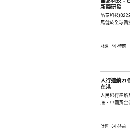
晶泰科技：已
新藥研發
晶泰科技(02
馬健於全球醫
科學(AI for
場，因為當中
需要降決不少
財經
5小時前
指，目標是建
成由猜想到驗
力整合為Geni
實實驗和基礎
人行連續2
已...
在港
人民銀行連續
底，中國黃金儲
64萬安士。現
平。 彭博報道指，人民銀行增加在香港存放黃
金，將可助力
財經
6小時前