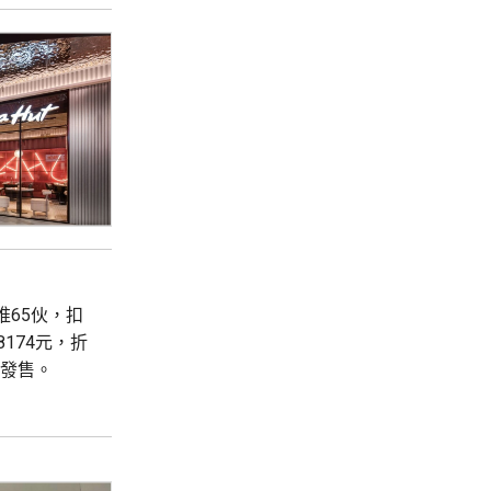
首推65伙，扣
8174元，折
輪發售。