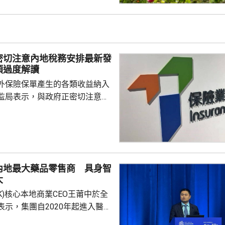
29.2元，3日累計飊升近42%；智
K)升逾14%，報1246元，升159
I相關股亦造好，兆易創新(0398...
密切注意內地稅務安排最新發
須過度解讀
外保險保單產生的各類收益納入
監局表示，與政府正密切注意內
品稅務安排的最新發展，同時會
局指，中國居民就
必須依法申報及繳稅的要求一直
用過度解讀或作出揣測。香港保
熟，產品設計靈活先進，可提供
內地最大藥品零售商 具身智
球資產配置、人生規劃、財富傳
大
，相信對內地客戶有一定吸引
.HK)核心本地商業CEO王莆中於全
保險業聯會表示，截至目前為...
表示，集團自2020年起進入醫療
態，以訂單來看已經是國內最大