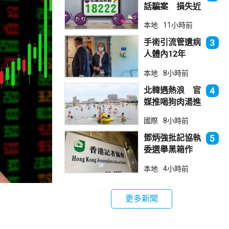
話騙案 損失近
6900萬元
本地
11小時前
手術引流管遺病
3
人體內12年
女醫生石岳容專
本地
8小時前
業失當除牌1個
月
北韓遇熱浪 官
4
媒推喝狗肉湯進
補
國際
8小時前
鄧炳強批記協執
5
委選舉黑箱作
業 警告如危害
本地
4小時前
國安一定「釘死
你」
更多新聞