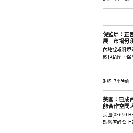
326.4元，升
譜(02513.H
元。 其他A
保監局：正
展 市場毋
內地據報將境
徵稅範圍，保
地有關金融產
與業界保持緊密溝通。 保監
境外投資收益
財經
7小時前
存在，市場不
險市場發展成
美團：已成
貨幣選擇、環
能合作空間
承等專業服務
美團(03690
力。 香港
球醫療峰會上
衛生的產業生