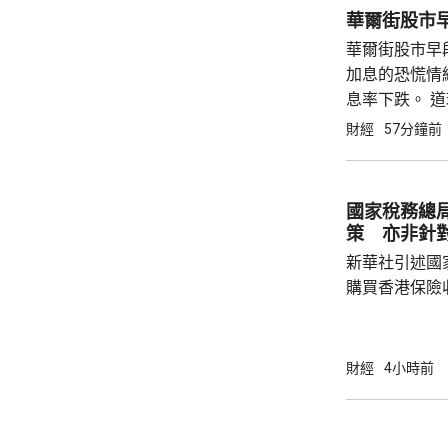
華爾街股市
華爾街股市早
加息的恐慌情
息率下跌。 道
升27點； 納
財經
57分鐘前
國家稅務總
策 亦非針
新華社引述國
購買香港保險
總局相關司局
法相關規定，
行納稅義務，
財經
4小時前
的範疇，並非
險市場，無需過度解讀。
從境外取得，