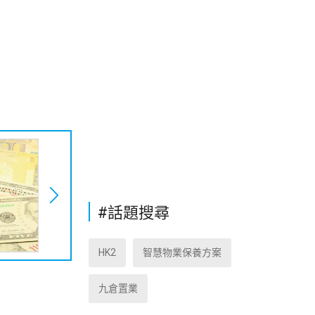
#話題搜尋
HK2
智慧物業保養方案
九倉置業