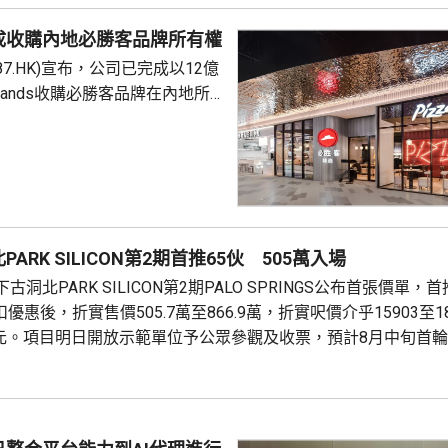
是國際通行做法，亦是中國個人
成收購內地必勝客品牌所有權
來，一直堅持的基本原則...
87.HK)宣布，公司已完成以12億
Brands收購必勝客品牌在內地所
定2027年和2028年每年淨新
家的目標，預計加速至每年超過
成本節約，預計會推動必勝客扣
餐廳利潤率和經營利潤率提升
ARK SILICON第2期首推65伙 505萬入場
交易相關成本、利息...
洞北PARK SILICON第2期PALO SPRINGS公布首張價單，
優惠後，折實售價505.7萬至866.9萬，折實呎價介乎15903至1
71元。項目明日開放示範單位予公眾參觀及收票，預計8月中旬首