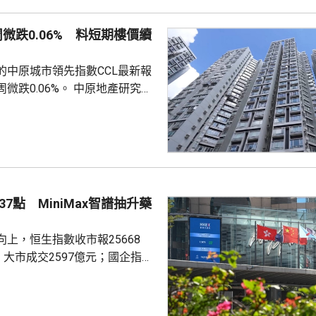
知情人士指，人行一直在將部分
敦轉移回國，過去幾個月已在香
周微跌0.06% 料短期樓價續
預料趨勢持續。 香港上月啟
金清算系統。人行行長潘功勝在
的中原城市領先指數CCL最新報
將繼續提高國...
0.06%。 中原地產研究部
楊明儀指出，樓價已由低位回升
買家追價轉趨審慎，而業主態度
鋸局面，致成交量減少，樓價出
CL連續8周於160點上下窄幅爭
然四跌一升，但指數仍貼近160
向下。她指，近期內地接連執行
7點 MiniMax智譜抽升藥
措施令股市波動，業主買家均轉
...
上，恒生指數收市報25668
，大市成交2597億元；國企指數
32點；恒生科技指數4858點，升
ax(00100.HK)升近1成，報