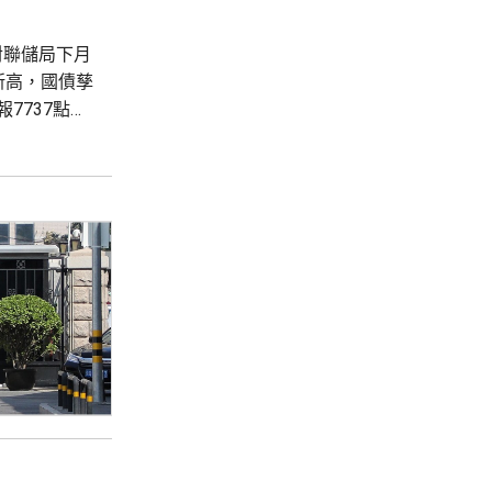
對聯儲局下月
新高，國債孳
7737點，