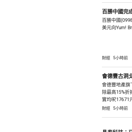
個人所得稅，
百勝中國完
所得稅法實施以
百勝中國(099
美元向Yum! 
有權的交易。 百勝中國首席執行官屈翠容表
示，將必勝客原
增超過600
800家。 免去向Yum! Brands支付3%的特許經
財經
5小時前
營費所帶來的
除增值稅後的
會德豐古洞北P
2.8%。在計入
會德豐地產旗下古
除最高15%折扣
實均呎176
財經
5小時前