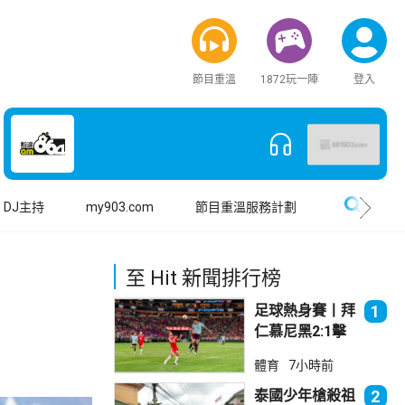
節目重溫
1872玩一陣
登入
搜尋
DJ主持
my903.com
節目重溫服務計劃
至 Hit 新聞排行榜
足球熱身賽丨拜
1
仁慕尼黑2:1擊
敗阿士東維拉
體育
7小時前
泰國少年槍殺祖
2