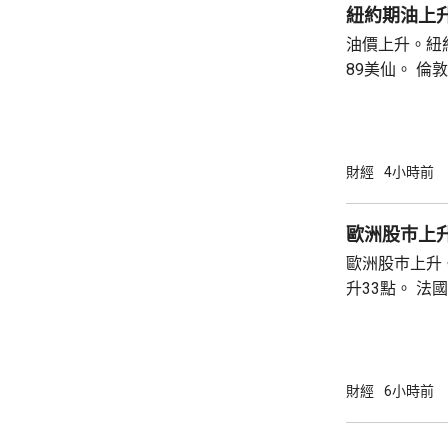
紐約期油上升
油價上升。紐約
89美仙。 倫敦布蘭特期油收巿報83.55美元，
上升1.06美元
財經
4小時前
歐洲股巿上
歐洲股巿上升。 英國股巿收巿報10901
升33點。 法國股巿收巿報8714點，上升15
點。 德國
財經
6小時前