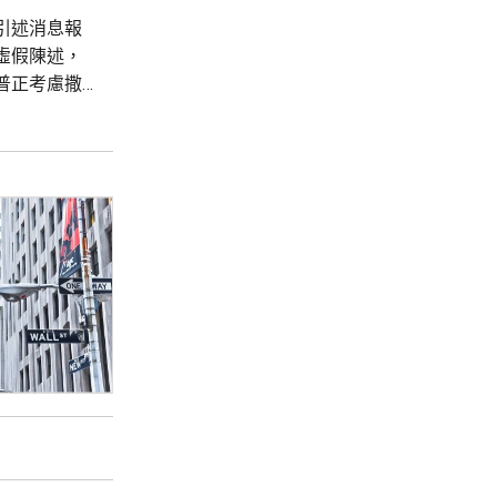
引述消息報
虛假陳述，
普正考慮撒
，強調白宮
款為由，解除