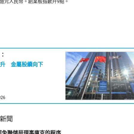
1億元人民幣。創業板指數升9點。
：
升 金屬股續向下
026
新聞
罷免聯儲局理事庫克的程序