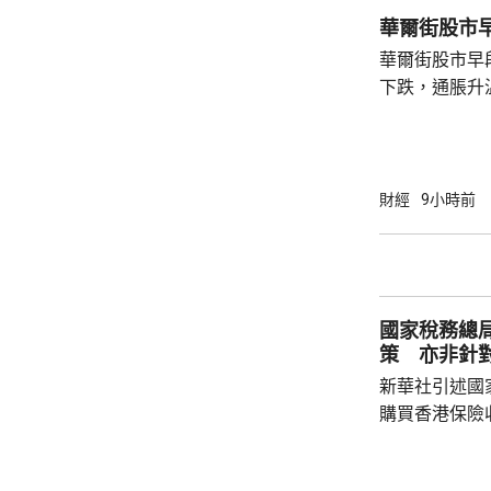
華爾街股市
華爾街股市早
下跌，通脹升
加息的恐慌情
上，標普50
孳息率下跌。 道瓊斯工業平均指數最新報
53965點，升80點； 標準普爾5
財經
9小時前
點，升27點； 納斯達克指數報26600點，升
250點。
國家稅務總
策 亦非針
新華社引述國
購買香港保險
總局相關司局
法相關規定，