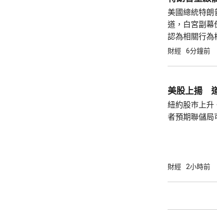
美國總統特朗
道，白宮副幕
認為相關行為
銷她的理事職
財經
6分鐘前
沒有任何正當
庫克...
美股上揚 道
紐約股巿上升
者預期聯儲局
瓊斯工業平均指
點。 納斯達克指數收巿報26690點，上升342
點。 標普五百指數創新高，收巿報7757點，
上升47點。 總計整個星期，納指上升5.2%。
財經
2小時前
道指及標指分別