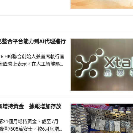
1元。項目明日開放示範單位予公
，預計8月中旬首輪發售。
整合平台能力到AI代理進行
228.HK)聯合創始人兼首席執行官
療峰會上表示，在人工智能驅動
 Science)上，醫藥研發是最佳實驗
涉及到幾乎所有的自然學科，並
跨尺度的複雜科學問題。他又
立出能像科學家一樣，能獨自完
證的閉環系統，近期已將平台能
1個增持黃金 據報增加存放
us Agent，能調度專家技能與真
設施，完成真正的科研項目，並
第21個月增持黃金，截至7月
備7608萬安士，較6月底增加