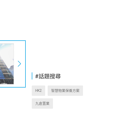
#話題搜尋
HK2
智慧物業保養方案
九倉置業