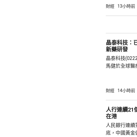
實均呎1767
財經
13小時前
眾參觀及收票
晶泰科技：已
新藥研發
晶泰科技(02
馬健於全球醫
科學(AI for
場，因為當中
需要降決不少
財經
14小時前
指，目標是建
成由猜想到驗
人行連續2
力整合為Geni
在港
實實驗和基礎
人民銀行連續
已...
底，中國黃金儲