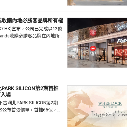
境外保險收益也屬於應納稅所得
新政策，更不是專門針對香港保
 負責人指，居民個人
成收購內地必勝客品牌所有權
包括保險收益在內，應依法繳納
87.HK)宣布，公司已完成以12億
是國際通行做法，亦是中國個人
Brands收購必勝客品牌在內地所
來，一直堅持的基本原則...
定2027年和2028年每年淨新
家的目標，預計加速至每年超過
成本節約，預計會推動必勝客扣
餐廳利潤率和經營利潤率提升
交易相關成本、利息...
ARK SILICON第2期首推
萬入場
洞北PARK SILICON第2期
INGS公布首張價單，首推65伙，扣
扣優惠後，折實售價505.7萬至
實呎價介乎15903至18174元，折