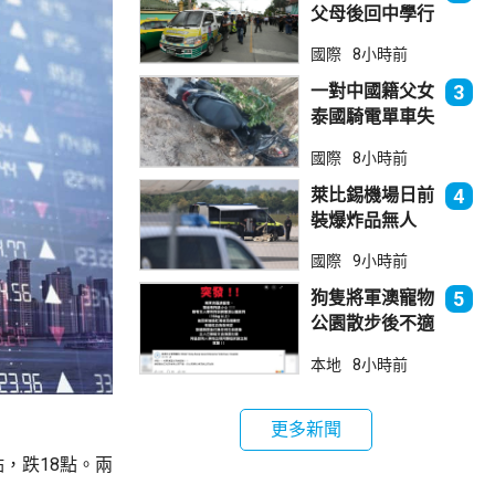
父母後回中學行
兇 累計最少8
國際
8小時前
死23傷
一對中國籍父女
3
泰國騎電單車失
控墮崖 1死1
國際
8小時前
傷
萊比錫機場日前
4
裝爆炸品無人
機 由一名司機
國際
9小時前
發現再踢落
狗隻將軍澳寵物
5
公園散步後不適
死亡 警列雜項
本地
8小時前
跟進
更多新聞
點，跌18點。兩