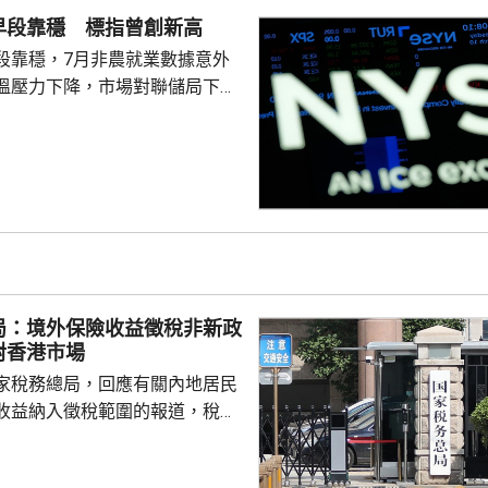
早段靠穩 標指曾創新高
段靠穩，7月非農就業數據意外
溫壓力下降，市場對聯儲局下月
緒消退，三大主要指數全線向
0指數更一度創下歷史新高，國債
00指數報7737
局：境外保險收益徵稅非新政
對香港市場
家稅務總局，回應有關內地居民
收益納入徵稅範圍的報道，稅務
負責人指，按照中國個人所得稅
中國稅收居民需就全球所得，履