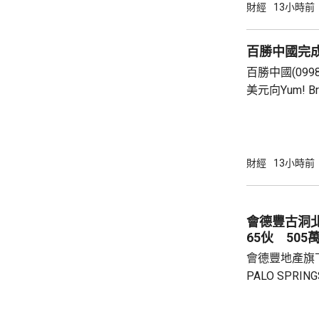
行納稅義務，
財經
13小時前
的範疇，並非
險市場，無需過度解讀。
百勝中國完
從境外取得，
百勝中國(099
個人所得稅，
美元向Yum! 
所得稅法實施以
有權的交易。 百勝中國首席執行官屈翠容表
示，將必勝客原
增超過600
800家。 免去向Yum! Brands支付3%的特許經
財經
13小時前
營費所帶來的
除增值稅後的
2.8%。在計入
會德豐古洞北P
65伙 505
會德豐地產旗下古
PALO SPR
除最高15%折
866.9萬，折