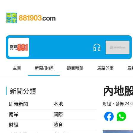
主頁
新聞/財經
節目精華
馬路的事
最
內地
新聞分類
即時新聞
本地
財經
發佈 24.0
Share to Face
Share t
兩岸
國際
財經
體育