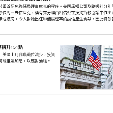
普重啟罷免聯儲局理事庫克的程序。美國廣播公司及路透社分別
僚長周三去信庫克，稱有充分理由相信她在按揭貸款協議中作出
構成疏忽，令人對她出任聯儲局理事的誠信產生質疑，因此特朗
位，要求她在21日內提交書面回覆。庫克的律師發聲明否認指控
理由可以解除庫克的職務。 特朗普去年8月底亦曾以欺詐抵押貸
指升151點
。美國上月非農職位減少，投資
可能推遲加息，以應對通脹。 道
數收巿報54036點，上升151
上升3%及3.6%。