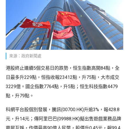
來源：政府新聞處
港股終止連續5個交易日的跌勢，恒生指數高開84點，全
日最多升229點，恒指收報23412點，升75點，大市成交
3229億。國企指數7764點，升5點；恒生科技指數4479
點，升79點。
科網平台股個別發展，騰訊(00700.HK)升逾3%，報428.8
元，升14元；傳阿里巴巴(09988.HK)擬出售遊戲業務品牌
靈犀互娛，作價最高90億人民幣，股價升0.45元，報99.4