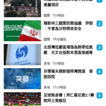
會廳項目
國際
7小時前
穆斯林三國簽防務協議 伊朗
2
︰不會為沙特帶來安全
國際
19分鐘前
北部灣低壓區增強為熱帶低氣
3
壓 天文台指對本港直接威脅
不大
本地
7小時前
非華裔夫婦新咖啡灣遇溺 昏
4
迷送院
本地
11小時前
足球熱身賽丨拜仁慕尼黑2:1擊
5
敗阿士東維拉