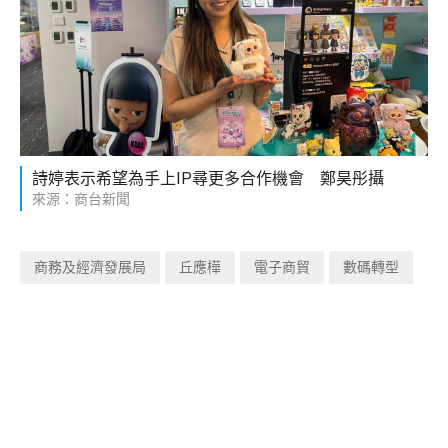
詩婷表示希望為手上IP尋更多合作機會 鄭昊彤攝
來源：商台新聞
商務及經濟發展局
丘應樺
電子商貿
數碼轉型