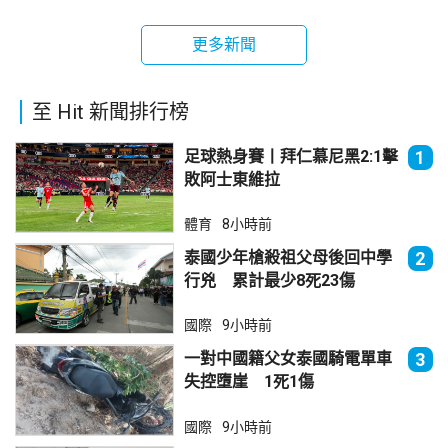
更多新聞
至 Hit 新聞排行榜
足球熱身賽丨拜仁慕尼黑2:1擊
1
敗阿士東維拉
體育
8小時前
泰國少年槍殺祖父母後回中學
2
行兇 累計最少8死23傷
國際
9小時前
一對中國籍父女泰國騎電單車
3
失控墮崖 1死1傷
國際
9小時前