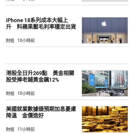
iPhone 18系列成本大幅上
升 料蘋果壓毛利率穩定出貨
財經
10小時前
港股全日升269點 黃金相關
股受捧老鋪黃金飊12%
財經
10小時前
美國就業數據遜預期加息憂慮
降溫 金價造好
財經
11小時前