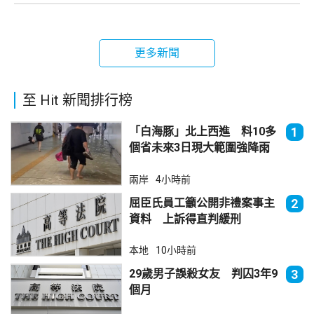
更多新聞
至 Hit 新聞排行榜
「白海豚」北上西進 料10多
1
個省未來3日現大範圍強降雨
兩岸
4小時前
屈臣氏員工籲公開非禮案事主
2
資料 上訴得直判緩刑
本地
10小時前
29歲男子誤殺女友 判囚3年9
3
個月