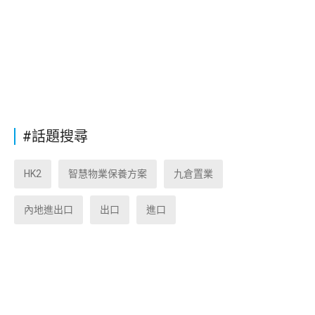
#話題搜尋
HK2
智慧物業保養方案
九倉置業
內地進出口
出口
進口