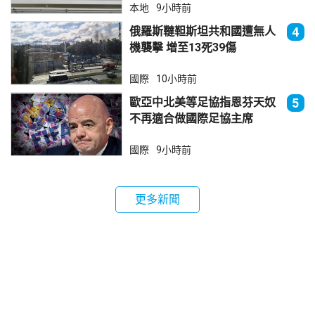
本地
9小時前
俄羅斯韃靼斯坦共和國遭無人
4
機襲擊 增至13死39傷
國際
10小時前
歐亞中北美等足協指恩芬天奴
5
不再適合做國際足協主席
國際
9小時前
更多新聞