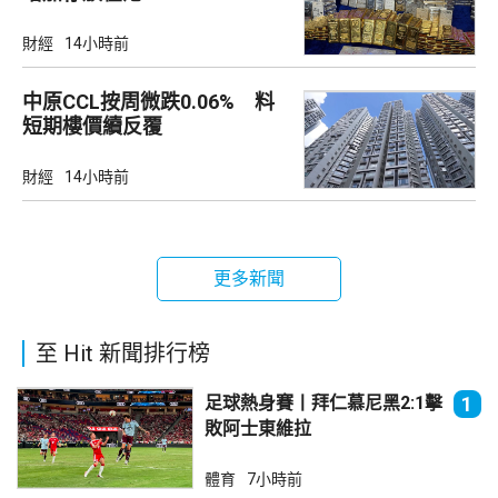
財經
14小時前
中原CCL按周微跌0.06% 料
短期樓價續反覆
財經
14小時前
更多新聞
至 Hit 新聞排行榜
足球熱身賽丨拜仁慕尼黑2:1擊
1
敗阿士東維拉
體育
7小時前