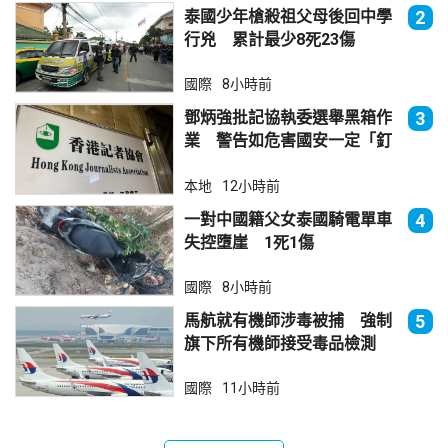
泰國少年槍殺祖父母後回中學
2
行兇 累計最少8死23傷
國際
8小時前
鄧炳強批記協執委選舉黑箱作
3
業 警告如危害國安一定「釘
死你」
本地
12小時前
一對中國籍父女泰國騎電單車
4
失控墮崖 1死1傷
國際
8小時前
馬航就有機師涉毒被捕 強制
5
旗下所有機師接受毒品檢測
國際
11小時前