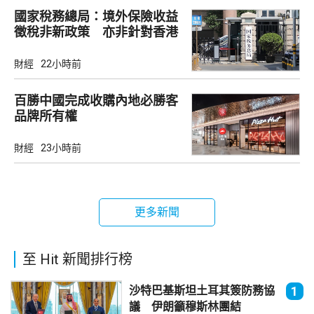
國家稅務總局：境外保險收益
徵稅非新政策 亦非針對香港
市場
財經
22小時前
百勝中國完成收購內地必勝客
品牌所有權
財經
23小時前
更多新聞
至 Hit 新聞排行榜
沙特巴基斯坦土耳其簽防務協
1
議 伊朗籲穆斯林團結