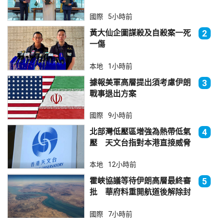
國際
5小時前
黃大仙企圖謀殺及自殺案一死
2
一傷
本地
1小時前
據報美軍高層提出須考慮伊朗
3
戰事退出方案
國際
9小時前
北部灣低壓區增強為熱帶低氣
4
壓 天文台指對本港直接威脅
不大
本地
12小時前
霍峽協議等待伊朗高層最終審
5
批 華府料重開航道後解除封
鎖
國際
7小時前