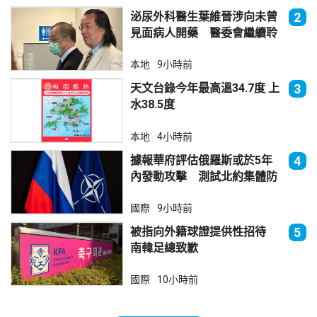
泌尿外科醫生葉維晉涉向未曾
2
見面病人開藥 醫委會繼續聆
訊
本地
9小時前
天文台錄今年最高溫34.7度 上
3
水38.5度
本地
4小時前
據報華府評估俄羅斯或於5年
4
內發動攻擊 測試北約集體防
禦
國際
9小時前
被指向外籍球證提供性招待
5
南韓足總致歉
國際
10小時前