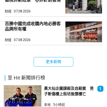
徵稅非新政策 亦非針對香港
市場
財經
07.08.2026
百勝中國完成收購內地必勝客
品牌所有權
財經
07.08.2026
更多新聞
至 Hit 新聞排行榜
黃大仙企圖謀殺及自殺案 男
1
子斬傷樓上街坊後墮樓亡
本地
3小時前