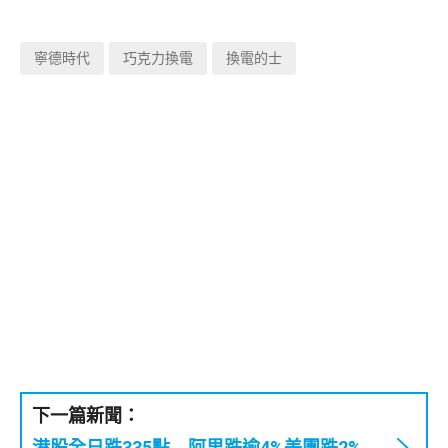
寧德時代
巧克力換電
換電的士
下一篇新聞：
港股全日跌335點 阿里跌逾4%美團跌2%