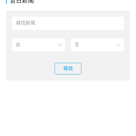
昔日新聞
尋找