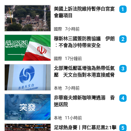
美國上訴法院維持暫停白宮宴
1
會廳項目
國際
7小時前
穆斯林三國簽防務協議 伊朗
2
︰不會為沙特帶來安全
國際
17分鐘前
北部灣低壓區增強為熱帶低氣
3
壓 天文台指對本港直接威脅
不大
本地
7小時前
非華裔夫婦新咖啡灣遇溺 昏
4
迷送院
本地
11小時前
足球熱身賽丨拜仁慕尼黑2:1擊
5