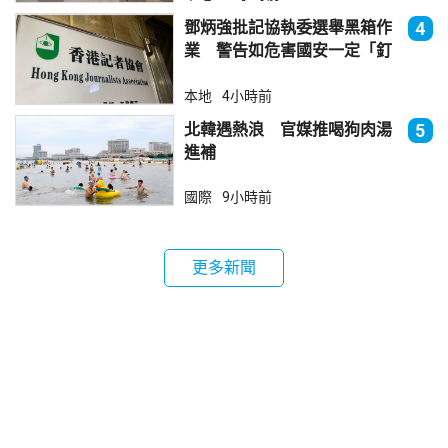
鄧炳強批記協執委選舉黑箱作
4
業 警告如危害國安一定「釘
死你」
本地
4小時前
北韓遇熱浪 官媒推喝狗肉湯
5
進補
國際
9小時前
更多新聞