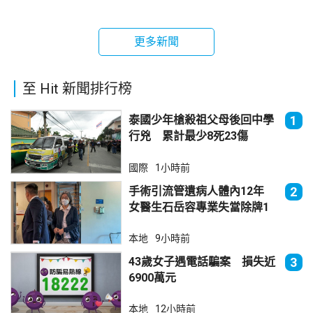
更多新聞
至 Hit 新聞排行榜
泰國少年槍殺祖父母後回中學
1
行兇 累計最少8死23傷
國際
1小時前
手術引流管遺病人體內12年
2
女醫生石岳容專業失當除牌1
個月
本地
9小時前
43歲女子遇電話騙案 損失近
3
6900萬元
本地
12小時前