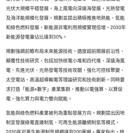
光伏大規模平穩發展，海上風電向深遠海發展，光熱發電
及海洋能規模化發展。規劃並提出積極推進地熱能、氫能
和綠色燃料發展，新能源非電利用規模實現倍增，2030年
新能源發電量佔比達到30%。
規劃強調前瞻布局未來能源技術，適度超前開展前沿性、
顛覆性技術研究，包括加快核電小堆和四代堆、深遠海風
電、先進光伏、光熱發電等技術攻關，強化可控核聚變、
太空電站、高溫超導輸電等理論研究和技術創新。同時要
求打造「能源+數字」產業集群，推動以電強算、以算促
電，強化算力與電力雙向賦能。
氫能與綠色燃料產業被列為重點發展方向。規劃提出因地
制宜發展綠電直連制氫、可再生能源離網制氫等模式，
2030年可再生能源制氫規模達到200萬噸。專家指出，綠