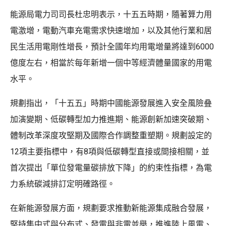
能源局電力司司長杜忠明表示，十五五時期，隨著算力用
電激增，電動汽車充電需求快速增加，以及其他行業和居
民生活用電剛性增長，預計全國年均用電增量將達到6000
億度左右，相當於每年新增一個中等經濟體量國家的用電
水平。
規劃指出，「十五五」時期中國能源發展進入安全風險叠
加演變期、低碳轉型加力推進期、能源創新加速突破期、
體制改革深度攻堅期及國際合作調整重塑期。規劃設定的
12項主要指標中，有8項與低碳轉型直接或間接相關，並
首次提出「單位發電量碳排放下降」的約束性指標，為電
力系統碳減排訂定明確路徑。
在新能源發展方面，規劃要求推動新能源集成融合發展，
堅持集中式與分布式、發電與非電並舉，推進陸上風電、