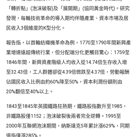
「轉折點」(泡沫破裂)及「展開期」(協同黃金時代)。研究
發現，每輪技術革命的導入期均伴隨產業、資本市場及居
民收入3個維度的K型分化。
報告指，以首輪紡織機革命為例，1770至1790年間新興產
業增速遠超傳統行業，但分配端分化更觸目驚心：1759至
1846年間，新興資產階級人均收入從14.74倍生存收入增
至32.43倍，工人群體卻從4.39倍微跌至4.37倍，勞動報酬
佔國民收入比例由約60%降至50%，資本利潤份額則由
20%翻倍至40%以上。
1843至1845年英國鐵路狂熱期，鐵路股指數升至1985，
非鐵路股僅1152；泡沫破裂後兩者完全逆轉。1995至
2000年互聯網泡沫期間，納斯達克5年累計漲629%，同期
道指僅漲285%。