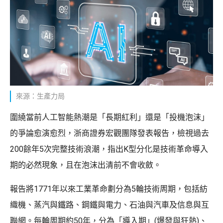
來源：生產力局
圍繞當前人工智能熱潮是「長期紅利」還是「投機泡沫」
的爭論愈演愈烈，浙商證券宏觀團隊發表報告，檢視過去
200餘年5次完整技術浪潮，指出K型分化是技術革命導入
期的必然現象，且在泡沫出清前不會收斂。
報告將1771年以來工業革命劃分為5輪技術周期，包括紡
織機、蒸汽與鐵路、鋼鐵與電力、石油與汽車及信息與互
聯網。每輪周期約50年，分為「導入期」(爆發與狂熱)、