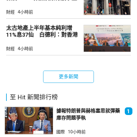
財經
4小時前
太古地產上半年基本純利增
11%息37仙 白德利：對香港
未來前景充滿信心
財經
4小時前
更多新聞
至 Hit 新聞排行榜
據報特朗普與赫格塞思就彈藥
1
庫存問題爭執
國際
10小時前