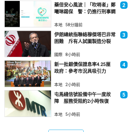
藥倍安心風波｜「吹哨者」鄭
2
曦琳踢保 警：仍進行刑事調
查
本地
58分鐘前
伊朗總統指聯絡穆傑塔巴非常
3
困難 斥有人試圖製造分裂
國際
8小時前
新一批銀債保證息率4.25厘
4
政府：參考市況具吸引力
本地
2小時前
屯馬綫信號設備中午一度故
5
障 服務受阻約2小時恢復
本地
5小時前