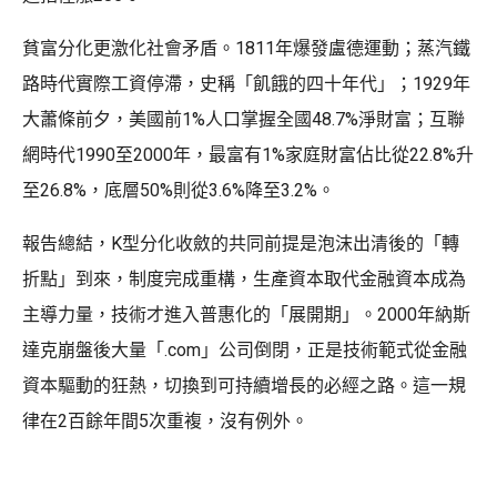
貧富分化更激化社會矛盾。1811年爆發盧德運動；蒸汽鐵
路時代實際工資停滯，史稱「飢餓的四十年代」；1929年
大蕭條前夕，美國前1%人口掌握全國48.7%淨財富；互聯
網時代1990至2000年，最富有1%家庭財富佔比從22.8%升
至26.8%，底層50%則從3.6%降至3.2%。
報告總結，K型分化收斂的共同前提是泡沫出清後的「轉
折點」到來，制度完成重構，生產資本取代金融資本成為
主導力量，技術才進入普惠化的「展開期」。2000年納斯
達克崩盤後大量「.com」公司倒閉，正是技術範式從金融
資本驅動的狂熱，切換到可持續增長的必經之路。這一規
律在2百餘年間5次重複，沒有例外。