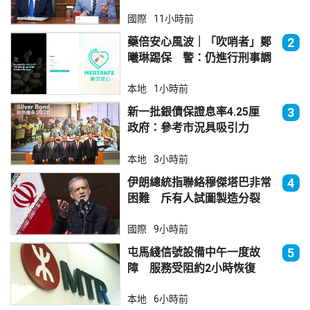
國際
11小時前
藥倍安心風波｜「吹哨者」鄭
2
曦琳踢保 警：仍進行刑事調
查
本地
1小時前
新一批銀債保證息率4.25厘
3
政府：參考市況具吸引力
本地
3小時前
伊朗總統指聯絡穆傑塔巴非常
4
困難 斥有人試圖製造分裂
國際
9小時前
屯馬綫信號設備中午一度故
5
障 服務受阻約2小時恢復
本地
6小時前