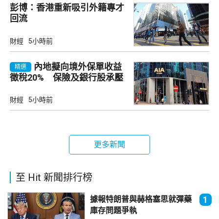
彭博：香港重新吸引外籍專才
回流
財經
5小時前
內地擬向境外保單收益
精選
徵稅20% 保險及銀行股承壓
財經
5小時前
更多新聞
至 Hit 新聞排行榜
據報特朗普與赫格塞思就彈藥
1
庫存問題爭執