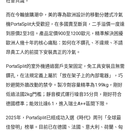
社會共識。
而在今輪搶購潮中，美的專為歐洲設計的移動分體式冷氣
機PortaSplit大受歡迎，在多國賣至斷貨，二手溢價一度達
到原價2至3倍。產品定價900至1200歐元，精準解決困擾
歐洲人幾十年的核心痛點：如何在不鑽孔、不違規、不請
昂貴工人的前提下安裝真正的冷氣。
PortaSplit的室外機通過窗戶支架固定，免工具安裝且無需
鑽孔，在法規定義上屬於「放在架子上的內部電器」，巧
妙避開外牆改動的禁令。製冷劑容量精準為1.99kg，剛好
低過法國2kg門檻；靜音模式運行噪音35分貝，剛好符合
德國標準；能效比達6.1，進入瑞士A++區間下限。
2025年，PortaSplit已經成功入選《時代》周刊「全球最
佳發明」榜單。目前已在德國、法國、意大利、荷蘭、匈