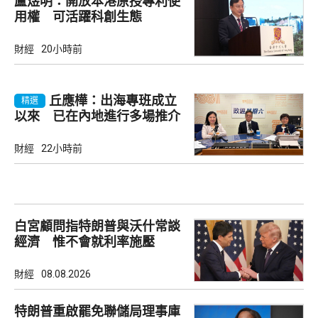
盧煜明：開放本港原授專利使
用權 可活躍科創生態
財經
20小時前
丘應樺：出海專班成立
精選
以來 已在內地進行多場推介
會
財經
22小時前
白宮顧問指特朗普與沃什常談
經濟 惟不會就利率施壓
財經
08.08.2026
特朗普重啟罷免聯儲局理事庫