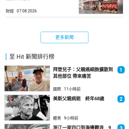
財經
07.08.2026
更多新聞
至 Hit 新聞排行榜
拜登兒子：父親癌細胞擴散到
1
其他部位 帶來痛苦
國際
11小時前
美斯父親病逝 終年68歲
2
體育
9小時前
浙江一家四口到海邊觀浪 9
3