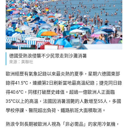
德國受熱浪侵襲不少民眾走到沙灘消暑
來源：美聯社
歐洲經歷有氣象記錄以來最炎熱的夏季，星期六德國東部
錄得41.5°C，連續第2日刷新當地最高溫紀錄；捷克同日錄
得40.6°C，同樣打破歷史峰值。超過一億歐洲人正面臨
35°C以上的高溫，法國因消暑溺斃的人數增至55人，多國
學校停課、醫院超出負荷、鐵路航班大面積取消。
熱浪令到長期被歐洲人視為「非必需品」的家用冷氣機，