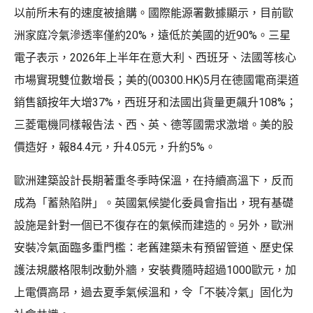
以前所未有的速度被搶購。國際能源署數據顯示，目前歐
洲家庭冷氣滲透率僅約20%，遠低於美國的近90%。三星
電子表示，2026年上半年在意大利、西班牙、法國等核心
市場實現雙位數增長；美的(00300.HK)5月在德國電商渠道
銷售額按年大增37%，西班牙和法國出貨量更飆升108%；
三菱電機同樣報告法、西、英、德等國需求激增。美的股
價造好，報84.4元，升4.05元，升約5%。
歐洲建築設計長期著重冬季時保溫，在持續高溫下，反而
成為「蓄熱陷阱」。英國氣候變化委員會指出，現有基礎
設施是針對一個已不復存在的氣候而建造的。另外，歐洲
安裝冷氣面臨多重門檻：老舊建築未有預留管道、歷史保
護法規嚴格限制改動外牆，安裝費隨時超過1000歐元，加
上電價高昂，過去夏季氣候溫和，令「不裝冷氣」固化为