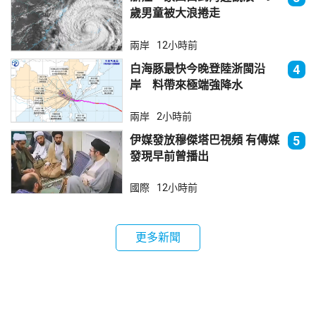
歲男童被大浪捲走
兩岸
12小時前
白海豚最快今晚登陸浙閩沿
4
岸 料帶來極端強降水
兩岸
2小時前
伊媒發放穆傑塔巴視頻 有傳媒
5
發現早前曾播出
國際
12小時前
更多新聞