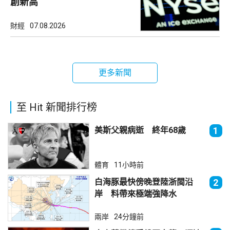
創新高
財經
07.08.2026
更多新聞
至 Hit 新聞排行榜
美斯父親病逝 終年68歲
1
體育
11小時前
白海豚最快傍晚登陸浙閩沿
2
岸 料帶來極端強降水
兩岸
24分鐘前