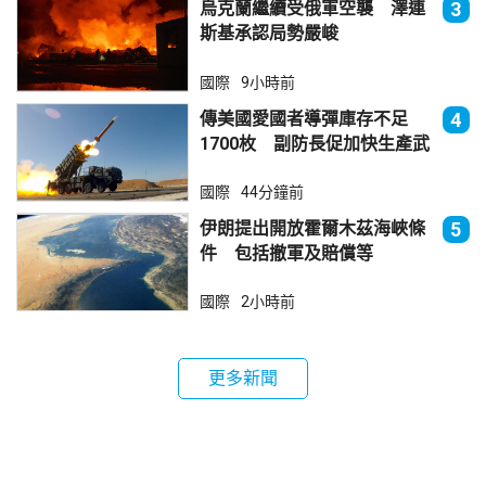
烏克蘭繼續受俄軍空襲 澤連
3
斯基承認局勢嚴峻
國際
9小時前
傳美國愛國者導彈庫存不足
4
1700枚 副防長促加快生產武
器
國際
44分鐘前
伊朗提出開放霍爾木茲海峽條
5
件 包括撤軍及賠償等
國際
2小時前
更多新聞