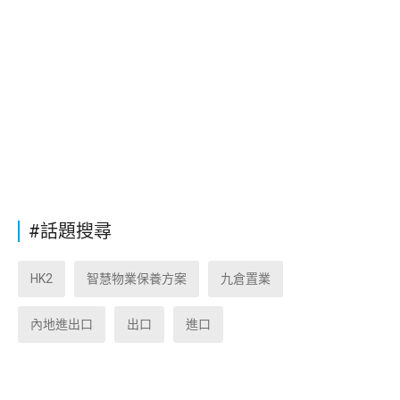
#話題搜尋
HK2
智慧物業保養方案
九倉置業
內地進出口
出口
進口