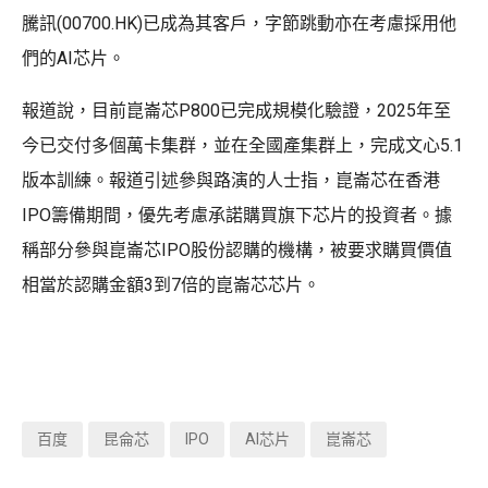
騰訊(00700.HK)已成為其客戶，字節跳動亦在考慮採用他
們的AI芯片。
報道說，目前崑崙芯P800已完成規模化驗證，2025年至
今已交付多個萬卡集群，並在全國產集群上，完成文心5.1
版本訓練。報道引述參與路演的人士指，崑崙芯在香港
IPO籌備期間，優先考慮承諾購買旗下芯片的投資者。據
稱部分參與崑崙芯IPO股份認購的機構，被要求購買價值
相當於認購金額3到7倍的崑崙芯芯片。
百度
昆侖芯
IPO
AI芯片
崑崙芯