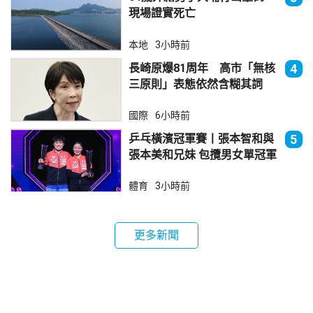
現場證實死亡
本地
3小時前
長崎原爆81周年 高市「無核
4
三原則」表態依然含糊其詞
國際
6小時前
乒乓橫濱冠軍賽丨張本智和與
5
張本美和兄妹 包攬男女單冠軍
體育
3小時前
更多新聞