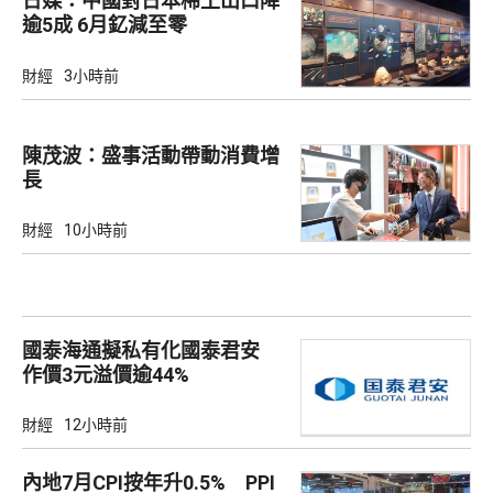
日媒：中國對日本稀土出口降
逾5成 6月釔減至零
財經
3小時前
陳茂波：盛事活動帶動消費增
長
財經
10小時前
國泰海通擬私有化國泰君安
作價3元溢價逾44%
財經
12小時前
內地7月CPI按年升0.5% PPI