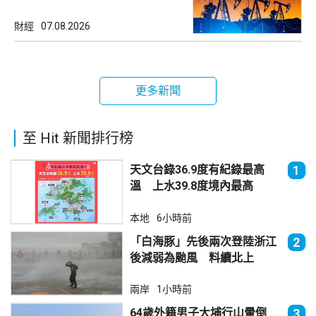
財經
07.08.2026
更多新聞
至 Hit 新聞排行榜
天文台錄36.9度有紀錄最高
1
溫 上水39.8度境內最高
本地
6小時前
「白海豚」先後兩次登陸浙江
2
後減弱為颱風 料續北上
兩岸
1小時前
64歲外籍男子大埔行山暈倒
3