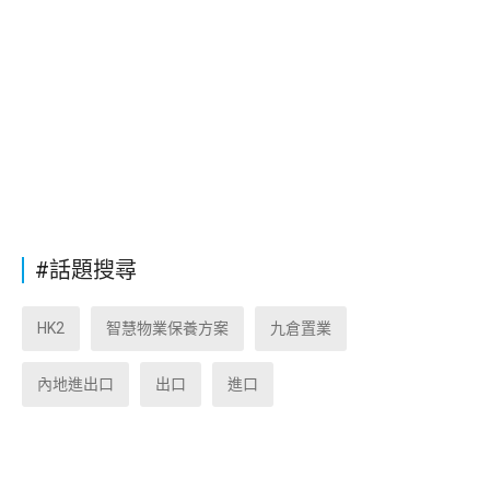
#話題搜尋
HK2
智慧物業保養方案
九倉置業
內地進出口
出口
進口