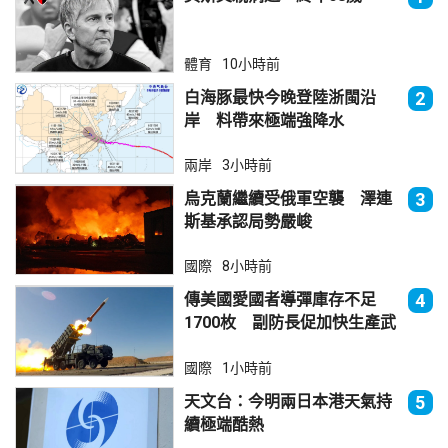
體育
10小時前
白海豚最快今晚登陸浙閩沿
2
岸 料帶來極端強降水
兩岸
3小時前
烏克蘭繼續受俄軍空襲 澤連
3
斯基承認局勢嚴峻
國際
8小時前
傳美國愛國者導彈庫存不足
4
1700枚 副防長促加快生產武
器
國際
1小時前
天文台：今明兩日本港天氣持
5
續極端酷熱