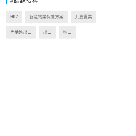
#話題搜尋
HK2
智慧物業保養方案
九倉置業
內地進出口
出口
進口