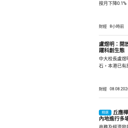
按月下降0.1
源價格的核心C
0.9%。工業
下降0.7%，
財經
8小時前
0.6個百分點。 國統局表示，CPI按季降幅
窄，按年溫和
盧煜明：開
動，令國內汽油
躍科創生態
到輸入性因素和
中大校長盧煜
石，本港已有
盒」安排，向
務優惠，若能
使用，相信會
財經
08.08.202
港創科生態。 盧煜明在一個電視節目表示，本
港有良好科研
產出獨角獸企
丘應
精選
灣區，及解決
內地進行多
中大亦將把握北
商務及經濟發