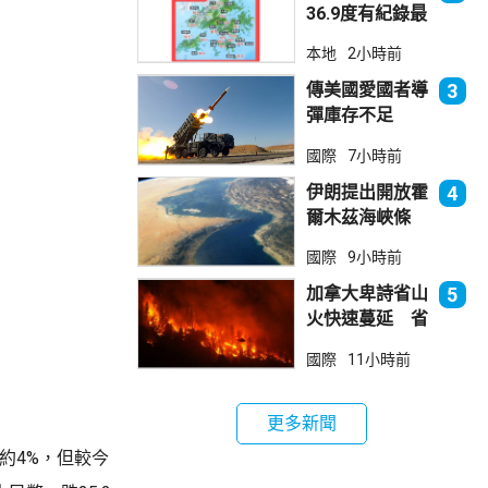
36.9度有紀錄最
高溫 上水39.8
本地
2小時前
度境內最高
傳美國愛國者導
3
彈庫存不足
1700枚 副防
國際
7小時前
長促加快生產武
器
伊朗提出開放霍
4
爾木茲海峽條
件 包括撤軍及
國際
9小時前
賠償等
加拿大卑詩省山
5
火快速蔓延 省
長宣布進入緊急
國際
11小時前
狀態
更多新聞
幅約4%，但較今