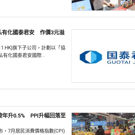
附近的食肆指期間的生意增長了
商戶也推出票尾優惠、餐飲折扣
奇謀拓展商機。 陳茂波表
年，約有175萬旅客參與超過
私有化國泰君安 作價3元溢
，為香港帶來約58億...
611.HK)旗下子公司，計劃以「協
私有化國泰君安國際
HK)。公告指，國泰海通金控將按每股
格，收購持有的國泰君安國際全
，以實現後者私有化退市。同
亦在上交所公告，董事會已審議
 據聯交所資料，國泰
為95.3億股，其中國泰海通金
9%。按此計算，收購剩餘股權所
按年升0.5% PPI升幅回落至
港元...
，7月居民消費價格指數(CPI)