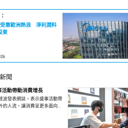
：
受惠歐洲熱浪 淨利潤料
股東
026
新聞
事活動帶動消費增長
茂波發表網誌，表示盛事活動帶
外的人流，讓消費呈更多面向的
德體育園舉行的「香港足球盛
夏季巡迴賽」，三場球賽共吸引
眾入場，門票收入預計超過1.8