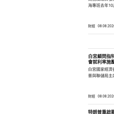
海專班去年1
10場推介會
有幾千間企業
時，亦已帶同
財經
08.08.202
合作備忘錄，達至
在本台節目指
先將企業「引
總部或公司，
白宮顧問指
整體經濟有幫助
會就利率施
白宮國家經濟
普與聯儲局主
朗普尊重聯儲
沃什施壓。哈
什和特朗普長
財經
08.08.202
論經濟。 報
互動，因此特
特朗普重啟
見，令外界質