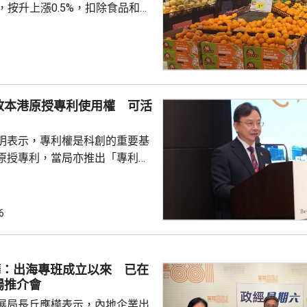
%，按升上漲0.5%，扣除食品和能
PI按月上漲0.3%，按年上漲
生產者出廠價格指數（PPI）按月
按年上漲3.5%，漲幅比上月回落
收
上漲，主要是國際市場價格波
放本港原授專利使用權 可活
價格下降10.7%；而PPI則受
季節性因素影響，國內相關...
明表示，專利權是科創的重要基
原授專利，當局亦推出「專利
所有採用本港專利的企業提供稅
將本港原授專利開放大灣區城市
有更多人來港申請專利，活躍本
6
生態，但人口少，市場細，難以
業，必須依賴其他市場，例如大
樺：出海專班成立以來 已在
專利權方面弱點。盧煜明表示，
場推介會
都帶來的機遇，已向政府提...
展局長丘應樺表示，內地企業出