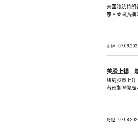
美國總統特朗
策。不過日程
序。美國廣播
或會談，只是
道，白宮副幕
會，...
由相信她在按
為相關行為構
事的誠信產生
財經
07.08.202
的理事職位，
庫克的律師發
何正當理由可以解
美股上揚 道
8月底亦曾以欺
紐約股巿上升
者預期聯儲局
瓊斯工業平均指
點。 納斯達克指數收巿報26690點，上升342
點。 標普五百指數創新高，收巿報7757點，
上升47點。 總計整個星期，納指上升5.2%。
財經
07.08.202
道指及標指分別