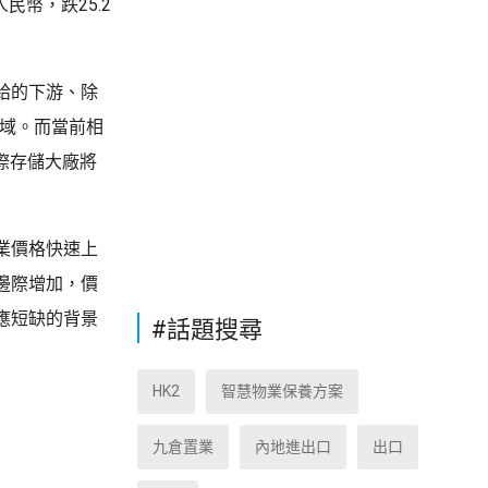
民幣，跌25.2
給的下游、除
領域。而當前相
際存儲大廠將
業價格快速上
邊際增加，價
應短缺的背景
#話題搜尋
HK2
智慧物業保養方案
九倉置業
內地進出口
出口