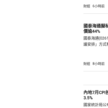
億元，有啟德
財經
6小時前
約兩成，不少
和免費泊車，各出
示，今年上半
國泰海通擬
130項盛事活動
價逾44%
國泰海通(02
議安排」方式
(01788.
3港元現金價
部剩餘普通股
財經
8小時前
日，國泰海通
通過相關資本運作方案。
君安國際總股本
控持股約73.
內地7月CPI
需對價約為75億
3.5%
國家統計局公布