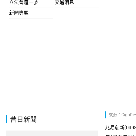
立法會道一號
交通消息
新聞專題
來源：GigaDevi
昔日新聞
兆易創新(03