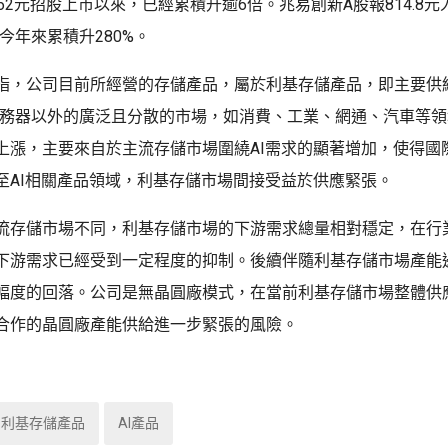
62元招股上市以來，已經累積升逾6倍。兆易創新A股報814.8元人
今年來累積升280%。
指，公司目前所經營的存儲產品，屬於利基存儲產品，即主要供
服務器以外的廣泛且分散的市場，如消費、工業、網通、汽車等
上漲，主要來自於主流存儲市場圍繞AI需求的顯著增加，使得國
至AI相關產品領域，利基存儲市場間接受益於供應緊張。
流存儲市場不同，利基存儲市場的下游需求總量相對穩定，在行
下游需求已經受到一定程度的抑制。後續伴隨利基存儲市場產能
幅度的回落。公司是無晶圓廠模式，在當前利基存儲市場整體供
合作的晶圓廠產能供給進一步緊張的風險。
利基存儲產品
AI產品