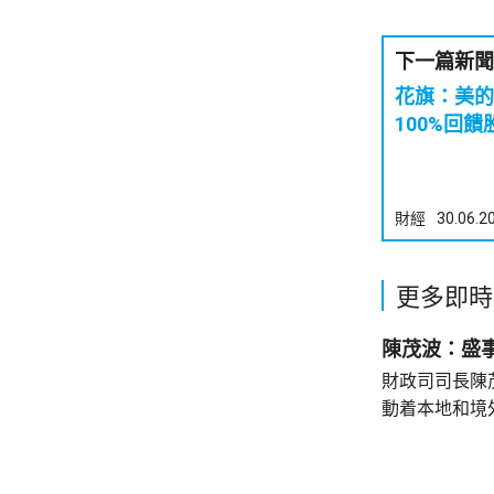
下一篇新聞
花旗：美的
100%回饋
財經
30.06.2
更多即時
陳茂波：盛
財政司司長陳
動着本地和境
聯動，近日啟
會」和「奧迪
超過12萬名觀