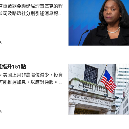
普重啟罷免聯儲局理事庫克的程
顯示，沃什6月沒與特朗普通話
公司及路透社分別引述消息報
與財長貝森特進行三次早餐
僚長周三去信庫克，稱有充分理
揭貸款協議中作出虛假陳述，認
成疏忽，令人對她出任聯儲局理
質疑，因此特朗普正考慮撒銷她
6
要求她在21日內提交書面回覆。
聲明否認指控，強調白宮沒有任
除庫克的職務。 特朗普去年
指升151點
詐抵押貸款為由，解除庫...
。美國上月非農職位減少，投資
可能推遲加息，以應對通脹。 道
數收巿報54036點，上升151
6
上升3%及3.6%。