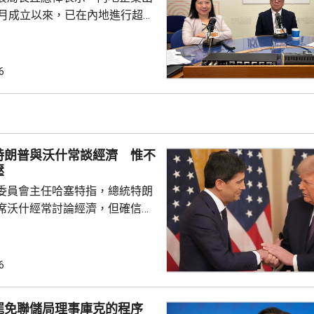
0月成立以來，已在內地進行超過
，包括在北京、上海及山東等地，
參與；行政長官李家超出訪中亞
內地及香港企業隨團，簽訂96份
6
近17億元投資額。 丘應樺
，當局協助企業「出海」時，會
進來」，鼓勵在香港先成立地區
並在香港作籌融資，相信對香港
特朗普與沃什常談經濟 惟不
，他下周出訪馬來...
壓
委員會主任哈塞特指，總統特朗
席沃什經常討論經濟，但確信特
局的獨立性，不會就利率決定向
塞特接受彭博電視訪問時指，沃
期以來關係非常密切，一直會討
6
道指，以往總統與聯儲局主席較少
朗普與沃什不時通電話屬不常
罷免聯儲局理事庫克的程序
疑特朗普可能試圖影響聯儲局決