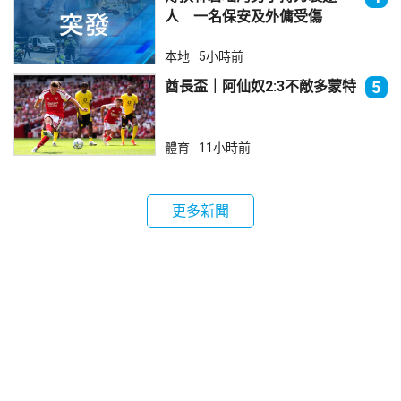
人 一名保安及外傭受傷
本地
5小時前
酋長盃｜阿仙奴2:3不敵多蒙特
5
體育
11小時前
更多新聞