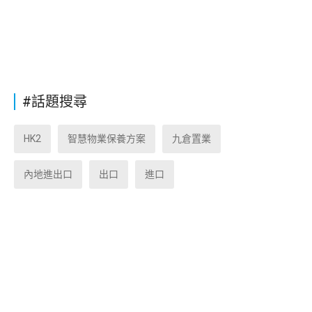
#話題搜尋
HK2
智慧物業保養方案
九倉置業
內地進出口
出口
進口