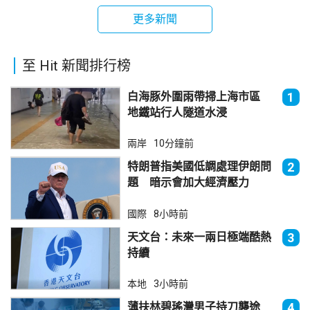
更多新聞
至 Hit 新聞排行榜
白海豚外圍雨帶掃上海市區
1
地鐵站行人隧道水浸
兩岸
10分鐘前
特朗普指美國低調處理伊朗問
2
題 暗示會加大經濟壓力
國際
8小時前
天文台：未來一兩日極端酷熱
3
持續
本地
3小時前
薄扶林碧瑤灣男子持刀襲途
4