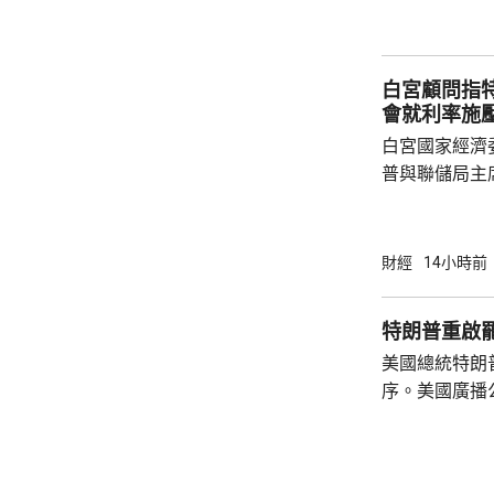
在本台節目指
先將企業「引
總部或公司，
白宮顧問指
整體經濟有幫助
會就利率施
白宮國家經濟
普與聯儲局主
朗普尊重聯儲
沃什施壓。哈
什和特朗普長
財經
14小時前
論經濟。 報
互動，因此特
特朗普重啟
見，令外界質
美國總統特朗
策。不過日程
序。美國廣播
或會談，只是
道，白宮副幕
會，...
由相信她在按
為相關行為構