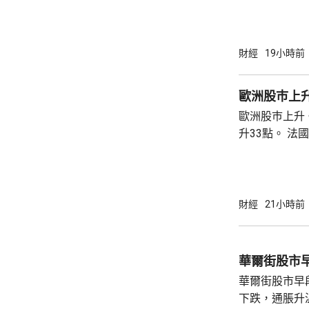
財經
19小時前
歐洲股巿上
歐洲股巿上升。 英國股巿收巿報10901
升33點。 法國股巿收巿報8714點，上升15
點。 德國
財經
21小時前
華爾街股市
華爾街股市早
下跌，通脹升