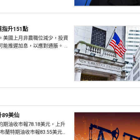
質疑，因此特朗普正考慮撒銷她
要求她在21日內提交書面回覆。
聲明否認指控，強調白宮沒有任
除庫克的職務。 特朗普去年
指升151點
詐抵押貸款為由，解除庫...
。美國上月非農職位減少，投資
可能推遲加息，以應對通脹。 道
數收巿報54036點，上升151
上升3%及3.6%。
89美仙
期油收巿報78.18美元，上升
。