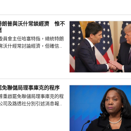
，當局協助企業「出海」時，會
進來」，鼓勵在香港先成立地區
並在香港作籌融資，相信對香港
特朗普與沃什常談經濟 惟不
，他下周出訪馬來...
壓
委員會主任哈塞特指，總統特朗
席沃什經常討論經濟，但確信特
局的獨立性，不會就利率決定向
塞特接受彭博電視訪問時指，沃
期以來關係非常密切，一直會討
道指，以往總統與聯儲局主席較少
朗普與沃什不時通電話屬不常
罷免聯儲局理事庫克的程序
疑特朗普可能試圖影響聯儲局決
普重啟罷免聯儲局理事庫克的程
顯示，沃什6月沒與特朗普通話
公司及路透社分別引述消息報
與財長貝森特進行三次早餐
僚長周三去信庫克，稱有充分理
揭貸款協議中作出虛假陳述，認
成疏忽，令人對她出任聯儲局理