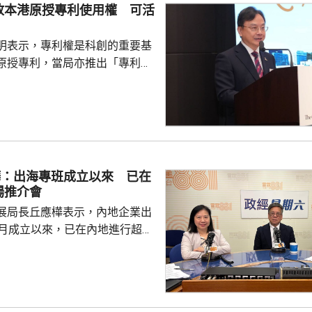
放本港原授專利使用權 可活
明表示，專利權是科創的重要基
原授專利，當局亦推出「專利
所有採用本港專利的企業提供稅
將本港原授專利開放大灣區城市
有更多人來港申請專利，活躍本
生態，但人口少，市場細，難以
業，必須依賴其他市場，例如大
樺：出海專班成立以來 已在
專利權方面弱點。盧煜明表示，
場推介會
都帶來的機遇，已向政府提...
展局長丘應樺表示，內地企業出
0月成立以來，已在內地進行超過
，包括在北京、上海及山東等地，
參與；行政長官李家超出訪中亞
內地及香港企業隨團，簽訂96份
近17億元投資額。 丘應樺