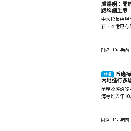
盧煜明：開
躍科創生態
中大校長盧煜
石，本港已有
盒」安排，向
務優惠，若能
使用，相信會
財經
10小時前
港創科生態。 盧煜明在一個電視節目表示，本
港有良好科研
產出獨角獸企
丘應
精選
灣區，及解決
內地進行多
中大亦將把握北
商務及經濟發
海專班去年1
10場推介會
有幾千間企業
時，亦已帶同
財經
11小時前
合作備忘錄，達至