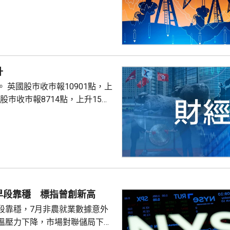
升
點，上
股巿收巿報26319點，上升179點。
早段靠穩 標指曾創新高
段靠穩，7月非農就業數據意外
溫壓力下降，市場對聯儲局下月