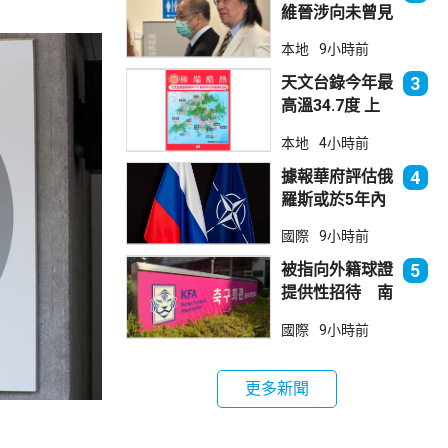
維晉涉向未曾見
面病人開藥 醫
本地
9小時前
委會繼續聆訊
天文台錄今年最
3
高溫34.7度 上
水38.5度
本地
4小時前
據報華府評估俄
4
羅斯或於5年內
發動攻擊 測試
國際
9小時前
北約集體防禦
被指向外籍球證
5
提供性招待 南
韓足總致歉
國際
9小時前
更多新聞