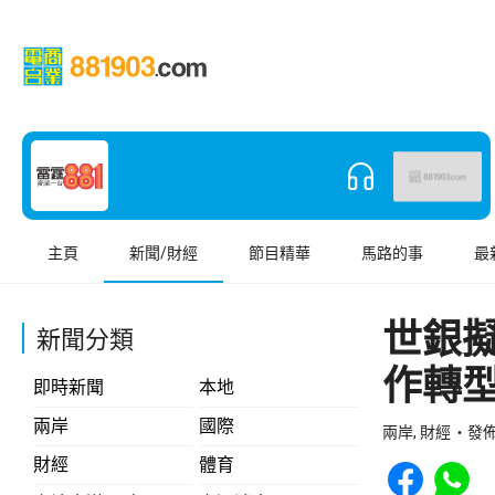
主頁
新聞/財經
節目精華
馬路的事
最
世銀
新聞分類
作轉
即時新聞
本地
兩岸
國際
兩岸, 財經
發佈 
Share to Face
Share t
財經
體育