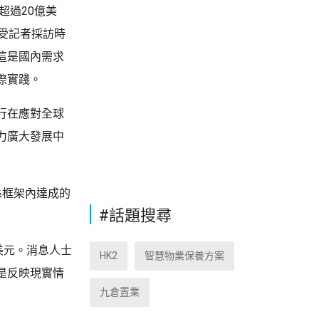
超過20億美
受記者採訪時
這是國內需求
際實踐。
行在應對全球
力廣大發展中
係框架內達成的
#話題搜尋
美元。消息人士
HK2
智慧物業保養方案
是反映現實情
九倉置業