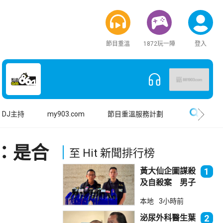
節目重溫
1872玩一陣
登入
搜尋
DJ主持
my903.com
節目重溫服務計劃
：是合
至 Hit 新聞排行榜
黃大仙企圖謀殺
1
及自殺案 男子
斬傷樓上街坊後
本地
3小時前
墮樓亡
泌尿外科醫生葉
2