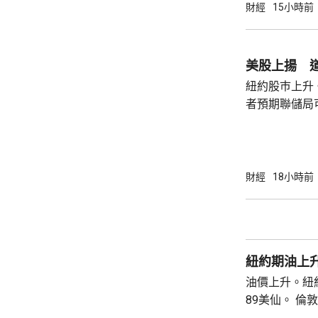
事的誠信產生
財經
15小時前
的理事職位，
庫克的律師發
何正當理由可以解
美股上揚 道
8月底亦曾以欺
紐約股巿上升
者預期聯儲局
瓊斯工業平均指
點。 納斯達克指數收巿報26690點，上升342
點。 標普五百指數創新高，收巿報7757點，
上升47點。 總計整個星期，納指上升5.2%。
財經
18小時前
道指及標指分別
紐約期油上升
油價上升。紐約
89美仙。 倫敦布蘭特期油收巿報83.55美元，
上升1.06美元