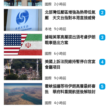
國際
2小時前
北部灣低壓區增強為熱帶低氣
2
壓 天文台指對本港直接威脅
不大
本地
9小時前
據報美軍高層提出須考慮伊朗
3
戰事退出方案
國際
6小時前
美國上訴法院維持暫停白宮宴
4
會廳項目
國際
9小時前
霍峽協議等待伊朗高層最終審
5
批 華府料重開航道後解除封
鎖
國際
4小時前