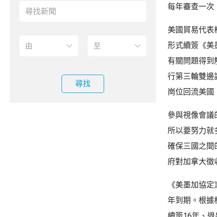
每年審查一次
美國貿易代表
形式續簽《美
有關問題得到
行第三輪雙邊
尋找
崗位回流美國
參與視像會議
所以要努力就
確保三國之間
府對加拿大徵
《美墨加協定》
年到期。根據
續簽16年、