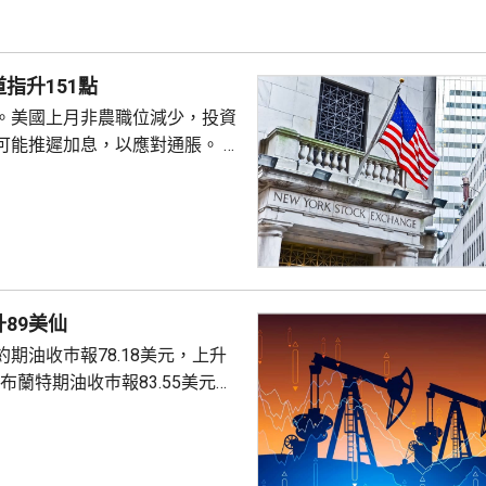
聲明否認指控，強調白宮沒有任
除庫克的職務。 特朗普去年
詐抵押貸款為由，解除庫...
指升151點
。美國上月非農職位減少，投資
可能推遲加息，以應對通脹。 道
數收巿報54036點，上升151
上升3%及3.6%。
89美仙
期油收巿報78.18美元，上升
。