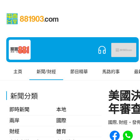
主頁
新聞/財經
節目精華
馬路的事
最
美國
新聞分類
年審
即時新聞
本地
兩岸
國際
國際, 財經
發佈 
Share to Face
Share t
財經
體育