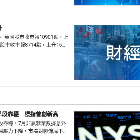
升
點，上
股巿收巿報26319點，上升179點。
早段靠穩 標指曾創新高
段靠穩，7月非農就業數據意外
溫壓力下降，市場對聯儲局下月
緒消退，三大主要指數全線向