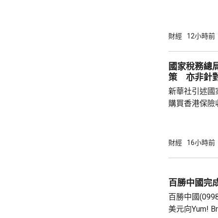
上，標普50
孳息率下跌。 道瓊斯工業平均指數最新報
53965點，升80點； 標準普爾5
財經
12小時前
點，升27點； 納斯達克指數報26600點，升
250點。
國家稅務總
策 亦非針
新華社引述國
購買香港保險
總局相關司局
法相關規定，
行納稅義務，
財經
16小時前
的範疇，並非
險市場，無需過度解讀。
從境外取得，
百勝中國完
個人所得稅，
百勝中國(099
所得稅法實施以
美元向Yum! 