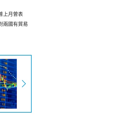
普上月曾表
對兩國有貿易