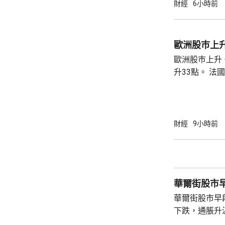
財經
6小時前
歐洲股巿上
歐洲股巿上升。 英國股巿收巿報10901
升33點。 法國股巿收巿報8714點，上升15
點。 德國
財經
9小時前
華爾街股市
華爾街股市早
下跌，通脹升
加息的恐慌情