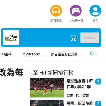
節目重溫
1872玩一陣
登入
搜尋
DJ主持
my903.com
節目重溫服務計劃
改為每
至 Hit 新聞排行榜
足球熱身賽丨拜
1
仁慕尼黑2:1擊
敗阿士東維拉
體育
10小時前
美國上訴法院維
2