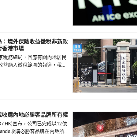
0指數更一度創下歷史新高，國債
00指數報7737
局：境外保險收益徵稅非新政
對香港市場
家稅務總局，回應有關內地居民
收益納入徵稅範圍的報道，稅務
負責人指，按照中國個人所得稅
中國稅收居民需就全球所得，履
境外保險收益也屬於應納稅所得
新政策，更不是專門針對香港保
 負責人指，居民個人
包括保險收益在內，應依法繳納
成收購內地必勝客品牌所有權
是國際通行做法，亦是中國個人
87.HK)宣布，公司已完成以12億
來，一直堅持的基本原則...
Brands收購必勝客品牌在內地所