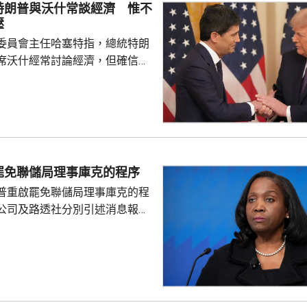
特朗普與沃什常談經濟 惟不
壓
委員會主任哈塞特指，總統特朗
席沃什經常討論經濟，但確信特
局的獨立性，不會就利率決定向
塞特接受彭博電視訪問時指，沃
期以來關係非常密切，一直會討
道指，以往總統與聯儲局主席較少
朗普與沃什不時通電話屬不常
疑特朗普可能試圖影響聯儲局決
罷免聯儲局理事庫克的程序
顯示，沃什6月沒與特朗普通話
普重啟罷免聯儲局理事庫克的程
與財長貝森特進行三次早餐
公司及路透社分別引述消息報
僚長周三去信庫克，稱有充分理
揭貸款協議中作出虛假陳述，認
成疏忽，令人對她出任聯儲局理
質疑，因此特朗普正考慮撒銷她
要求她在21日內提交書面回覆。