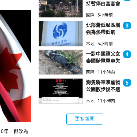
持暫停白宮宴會
廳項目
國際
5小時前
北部灣低壓區增
3
強為熱帶低氣
壓 天文台指對
本地
5小時前
本港直接威脅不
大
一對中國籍父女
4
泰國騎電單車失
控墮崖 1死1
國際
11小時前
傷
狗隻將軍澳寵物
5
公園散步後不適
死亡 警列雜項
本地
11小時前
跟進
更多新聞
0年，但改為