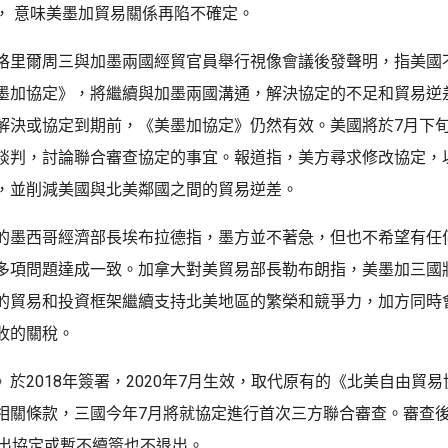
， 意味美墨加貿易關係再陷不確定。
格里爾周三與加墨兩國經貿官員舉行視像會議後發聲明，指美國
墨加協定》，將繼續與加墨兩國溝通，解決協定的不足和貿易逆
解決或協定到期前，《美墨加協定》仍然有效。美國將於7月下
談判，討論聯合審查協定的事宜。報道指，美方尋求修改協定，
，並削減美國與北美鄰國之間的貿易逆差。
的墨西哥經濟部長埃布拉德指，墨方並不著急，但也不希望有任
多項問題達成一致。加拿大對美貿易部長勒布朗指，美墨加三國
的貿易和投資框架繼續支持北美地區的繁榮和競爭力，加方同時
收的關稅。
於2018年簽署，2020年7月生效，取代原有的《北美自由貿易協
相關條款，三國今年7月將就協定進行首次三方聯合審查。審查後
退出協定或暫不續簽也不退出。