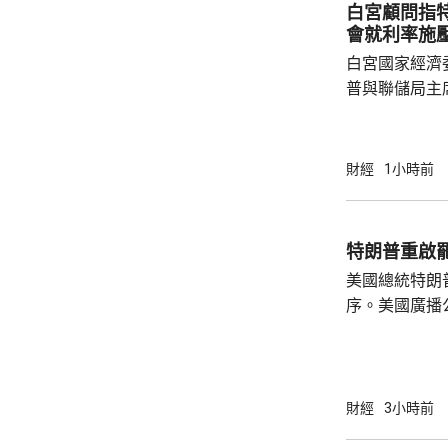
白宮顧問指
會就利率施
白宮國家經濟
普與聯儲局主
朗普尊重聯儲
沃什施壓。哈
什和特朗普長
財經
1小時前
論經濟。 報
互動，因此特
見，令外界質
特朗普重啟
策。不過日程
美國總統特朗
或會談，只是
序。美國廣播
會，...
道，白宮副幕
由相信她在按
為相關行為構
事的誠信產生
財經
3小時前
的理事職位，