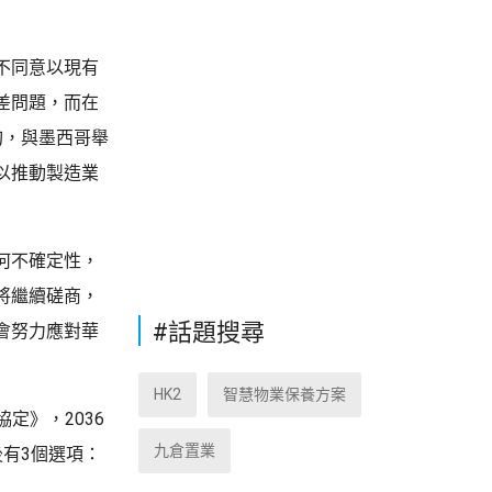
不同意以現有
差問題，而在
旬，與墨西哥舉
以推動製造業
何不確定性，
將繼續磋商，
#話題搜尋
會努力應對華
HK2
智慧物業保養方案
定》，2036
九倉置業
有3個選項：