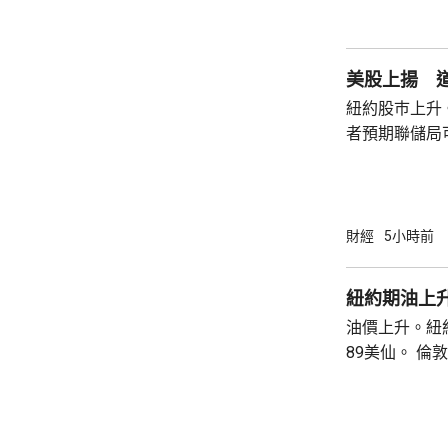
庫克的律師發
何正當理由可以解
8月底亦曾以欺
美股上揚 道
紐約股巿上升
者預期聯儲局
瓊斯工業平均指
點。 納斯達克指數收巿報26690點，上升342
點。 標普五百指數創新高，收巿報7757點，
上升47點。 總計整個星期，納指上升5.2%。
財經
5小時前
道指及標指分別
紐約期油上升
油價上升。紐約
89美仙。 倫敦布蘭特期油收巿報83.55美元，
上升1.06美元