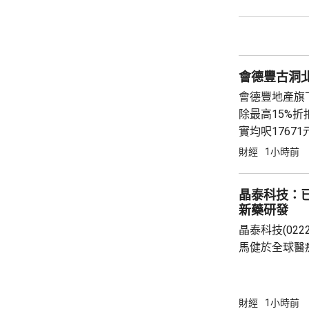
營費所帶來的
除增值稅後的
2.8%。在計入
會德豐古洞北P
會德豐地產旗下古
除最高15%折扣
實均呎176
財經
1小時前
晶泰科技：已
新藥研發
晶泰科技(02
馬健於全球醫
科學(AI for
場，因為當中
需要降決不少
財經
1小時前