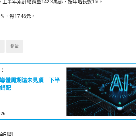
倍。上半年累計總銷量142.3萬部，按年增長近1%。
%，報17.46元。
氪
銷量
：
半導體周期遠未見頂 下半
錯配
026
新聞