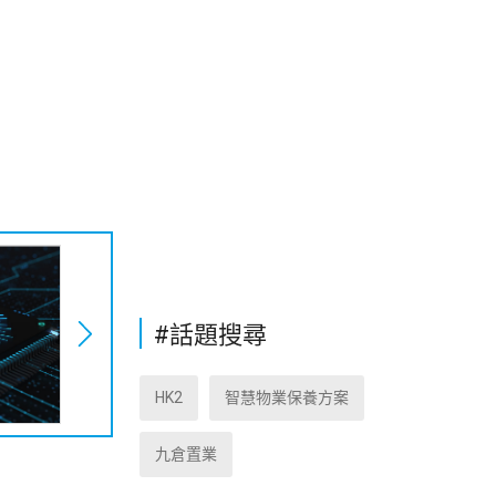
#話題搜尋
HK2
智慧物業保養方案
九倉置業