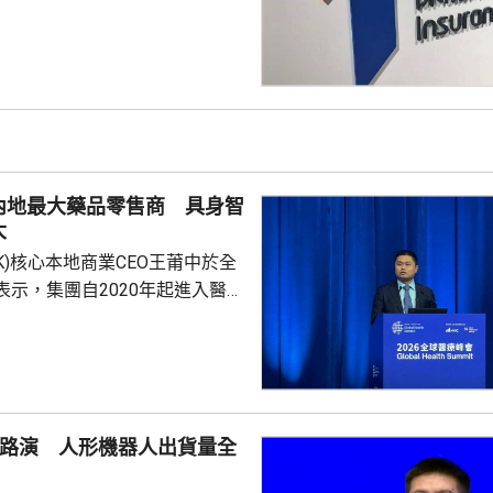
品稅務安排的最新發展，同時會
局指，中國居民就
必須依法申報及繳稅的要求一直
用過度解讀或作出揣測。香港保
熟，產品設計靈活先進，可提供
球資產配置、人生規劃、財富傳
，相信對內地客戶有一定吸引
內地最大藥品零售商 具身智
保險業聯會表示，截至目前為...
大
.HK)核心本地商業CEO王莆中於全
表示，集團自2020年起進入醫療
態，以訂單來看已經是國內最大
台，每日服務數百萬人。他指，
段的服務保障，截至上月，美團
集送日均訂單超過5萬，整體訂
O路演 人形機器人出貨量全
動運作，能感知更多訊息作出預
做好健康管理。他又指，美團在