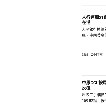
指，目標是建
成由猜想到驗
力整合為Geni
人行連續2
實實驗和基礎
在港
已...
人民銀行連續
底，中國黃金儲
64萬安士。現
平。 彭博報道指，人民銀行增加在香港存放黃
金，將可助力
財經
2小時前
心。報道引述
黃金儲備由倫
港增加黃金存儲，
動試運行的黃
中原CCL按
啟動儀式表示，
反覆
反映二手樓價
159.82點，按周微跌