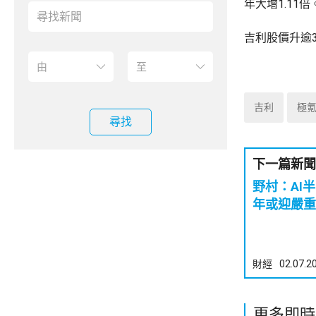
年大增1.11
吉利股價升逾3
吉利
極
尋找
下一篇新聞
野村：AI
年或迎嚴重
財經
02.07.2
更多即時