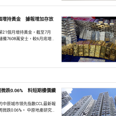
立出能像科學家一樣，能獨自完
證的閉環系統，近期已將平台能
us Agent，能調度專家技能與真
1個增持黃金 據報增加存放
設施，完成真正的科研項目，並
第21個月增持黃金，截至7月
備7608萬安士，較6月底增加
貨金靠穩，徘徊4300美元水
支持香港成為主要的黃金交易中
知情人士指，人行一直在將部分
敦轉移回國，過去幾個月已在香
預料趨勢持續。 香港上月啟
金清算系統。人行行長潘功勝在
周微跌0.06% 料短期樓價續
將繼續提高國...
的中原城市領先指數CCL最新報
0.06%。 中原地產研究部