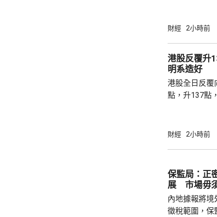
高級聯席董事
近兩成，二手
強硬，造成拉
財經
2小時前
現高位整固。C
持，近五周雖
港股反覆升13
點，未有轉勢
明系造好
多項資金管理
港股全日反覆向
趨觀望，部分業主
點，升137點
8531點，升
37點。 DeepSeek大幅上調API價格，大模型
股急升，MiniM
財經
2小時前
326.4元，升
譜(02513.H
元。 其他A
保監局：正
展 市場毋
內地據報將境
徵稅範圍，保