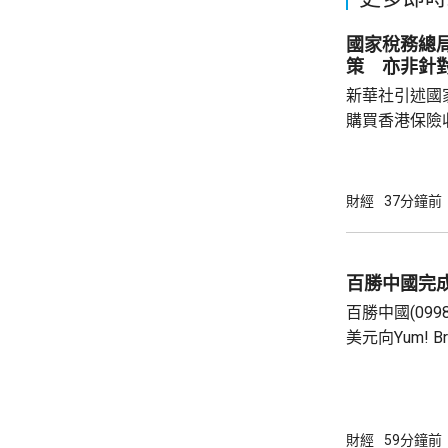
國家稅務總
策 亦非針
新華社引述國
購買香港保險
總局相關司局
法相關規定，
行納稅義務，
財經
37分鐘前
的範疇，並非
險市場，無需過度解讀。
從境外取得，
百勝中國完
個人所得稅，
百勝中國(099
所得稅法實施以
美元向Yum! 
有權的交易。 百勝中國首席執行官屈翠容表
示，將必勝客原
增超過600
800家。 免去向Yum! Brands支付3%的特許經
財經
59分鐘前