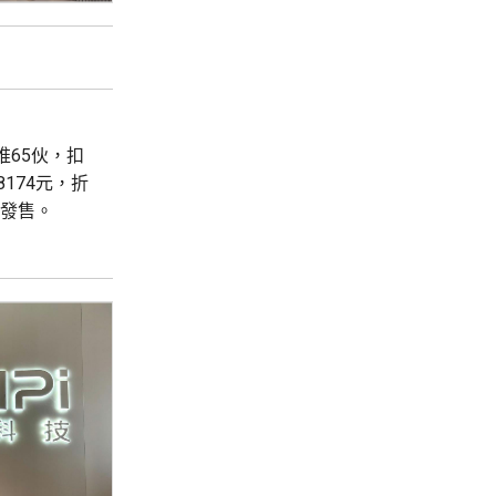
首推65伙，扣
8174元，折
輪發售。