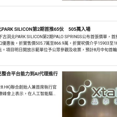
成本節約，預計會推動必勝客扣
餐廳利潤率和經營利潤率提升
交易相關成本、利息...
ARK SILICON第2期首推65伙 505萬入場
洞北PARK SILICON第2期PALO SPRINGS公布首張價單，
優惠後，折實售價505.7萬至866.9萬，折實呎價介乎15903至1
71元。項目明日開放示範單位予公眾參觀及收票，預計8月中旬首
整合平台能力到AI代理進行
228.HK)聯合創始人兼首席執行官
療峰會上表示，在人工智能驅動
 Science)上，醫藥研發是最佳實驗
涉及到幾乎所有的自然學科，並
跨尺度的複雜科學問題。他又