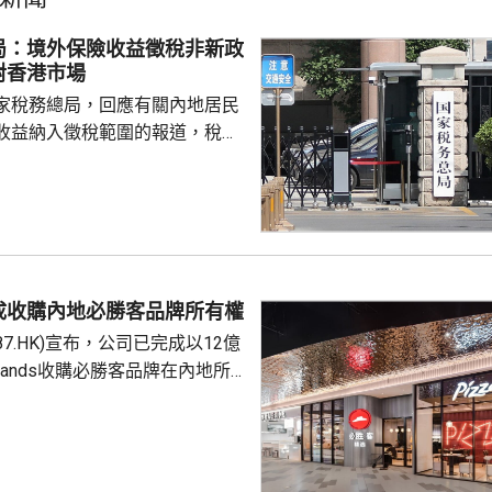
局：境外保險收益徵稅非新政
對香港市場
家稅務總局，回應有關內地居民
收益納入徵稅範圍的報道，稅務
負責人指，按照中國個人所得稅
中國稅收居民需就全球所得，履
境外保險收益也屬於應納稅所得
新政策，更不是專門針對香港保
 負責人指，居民個人
包括保險收益在內，應依法繳納
成收購內地必勝客品牌所有權
是國際通行做法，亦是中國個人
87.HK)宣布，公司已完成以12億
來，一直堅持的基本原則...
Brands收購必勝客品牌在內地所
定2027年和2028年每年淨新
家的目標，預計加速至每年超過