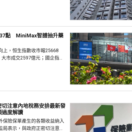
楊明儀指出，樓價已由低位回升
買家追價轉趨審慎，而業主態度
鋸局面，致成交量減少，樓價出
CL連續8周於160點上下窄幅爭
然四跌一升，但指數仍貼近160
7點 MiniMax智譜抽升藥
向下。她指，近期內地接連執行
措施令股市波動，業主買家均轉
上，恒生指數收市報25668
...
，大市成交2597億元；國企指數
32點；恒生科技指數4858點，升
ax(00100.HK)升近1成，報
29.2元，3日累計飊升近42%；智
K)升逾14%，報1246元，升159
I相關股亦造好，兆易創新(0398...
密切注意內地稅務安排最新發
須過度解讀
外保險保單產生的各類收益納入
監局表示，與政府正密切注意內