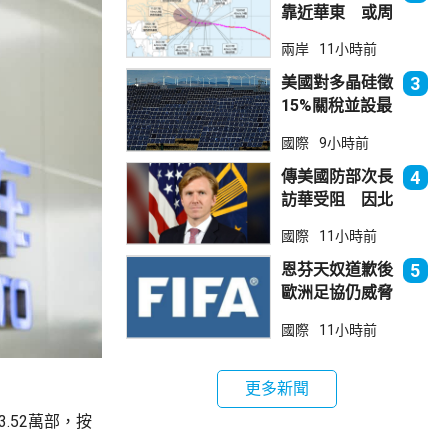
靠近華東 或周
日登陸浙閩沿岸
兩岸
11小時前
美國對多晶硅徵
3
15%關稅並設最
低價格 盧特尼
國際
9小時前
克：中國無法再
傾銷
傳美國防部次長
4
訪華受阻 因北
京不滿美對台軍
國際
11小時前
售
恩芬天奴道歉後
5
歐洲足協仍威脅
罷踢世界盃等賽
國際
11小時前
事
更多新聞
3.52萬部，按