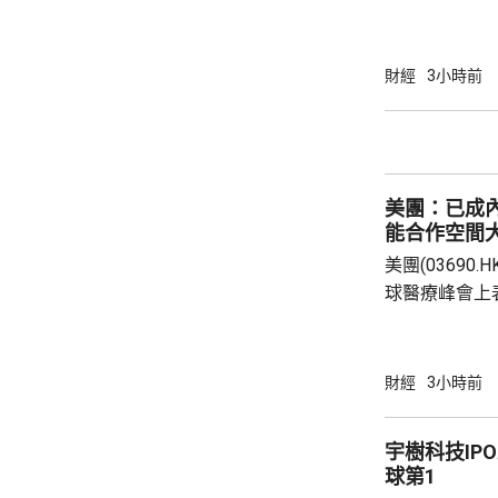
地有關金融產
與業界保持緊密溝通。 保監
境外投資收益
財經
3小時前
存在，市場不
險市場發展成
貨幣選擇、環
承等專業服務
美團：已成
力。 香港
能合作空間
美團(03690
球醫療峰會上
衛生的產業生
的藥品零售平
美團提供全時
財經
3小時前
買藥一對一的
單達數百萬。 王莆中表示，預計未來AI會令醫
宇樹科技IP
療服務變成主
球第1
判，幫助用戶