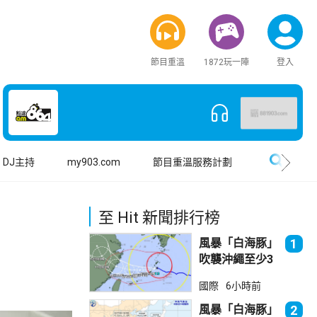
節目重溫
1872玩一陣
登入
搜尋
DJ主持
my903.com
節目重溫服務計劃
至 Hit 新聞排行榜
風暴「白海豚」
1
吹襲沖繩至少3
傷 近500航班
國際
6小時前
取消
風暴「白海豚」
2