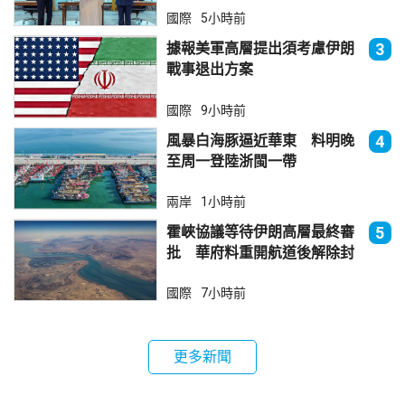
國際
5小時前
據報美軍高層提出須考慮伊朗
3
戰事退出方案
國際
9小時前
風暴白海豚逼近華東 料明晚
4
至周一登陸浙閩一帶
兩岸
1小時前
霍峽協議等待伊朗高層最終審
5
批 華府料重開航道後解除封
鎖
國際
7小時前
更多新聞