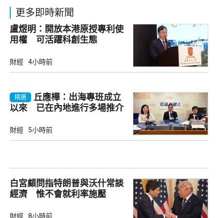
更多即時新聞
盧煜明：開放本港原授專利使
用權 可活躍科創生態
財經
4小時前
丘應樺：出海專班成立
精選
以來 已在內地進行多場推介
會
財經
5小時前
白宮顧問指特朗普與沃什常談
經濟 惟不會就利率施壓
財經
8小時前