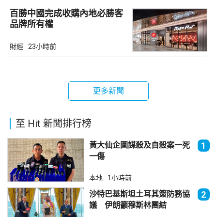
百勝中國完成收購內地必勝客
品牌所有權
財經
23小時前
更多新聞
至 Hit 新聞排行榜
黃大仙企圖謀殺及自殺案一死
1
一傷
本地
1小時前
沙特巴基斯坦土耳其簽防務協
2
議 伊朗籲穆斯林團結