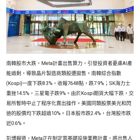
南韓股市大跌，Meta計畫出售算力，引發投資者憂慮AI產
能過剩，導致晶片製造商類股遭拋售。南韓綜合指數
(Kospi)一度下跌8.3%，收報7648點，跌7.9%；SK海力士
重挫14.5%，三星電子跌9%。由於Kospi期貨大幅下跌，交
易所暫時中止了程序化賣出操作。美國同類股票美光和閃
迪的股價均下跌超過10%。日本股市跌2.4%，台灣股市跌
近0.6%。
彭博報道，Meta正在制定雲基礎設施業務計畫，將出售人