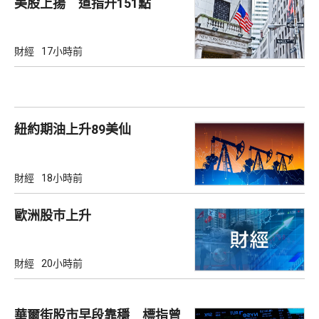
美股上揚 道指升151點
財經
17小時前
紐約期油上升89美仙
財經
18小時前
歐洲股巿上升
財經
20小時前
華爾街股市早段靠穩 標指曾