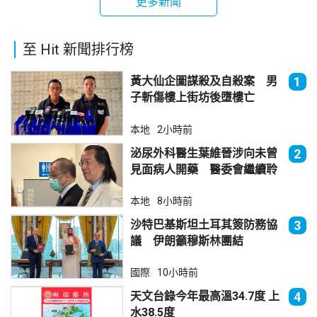
更多新聞
至 Hit 新聞排行榜
黃大仙企圖謀殺及自殺案 男
1
子斬傷樓上街坊後墮樓亡
本地
2小時前
泌尿外科醫生葉維晉涉向未曾
2
見面病人開藥 醫委會繼續聆
訊
本地
8小時前
沙特巴基斯坦土耳其簽防務協
3
議 伊朗籲穆斯林團結
國際
10小時前
天文台錄今年最高溫34.7度 上
4
水38.5度