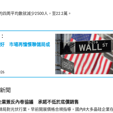
四周平均數就減少2500人，至22.2萬。
：
好 市場再憧憬聯儲局或
026
新聞
企業簽反內卷協議 承諾不低於底價銷售
總局對光伏行業，早前開展價格合規指導，國內8大多晶硅企業