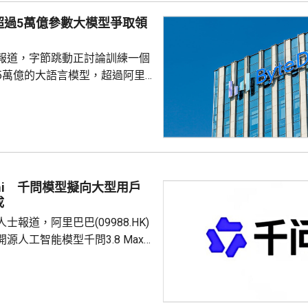
超過5萬億參數大模型爭取領
報道，字節跳動正討論訓練一個
5萬億的大語言模型，超過阿里
Max的2.4萬億參數，及月之暗面K3
參數，是目前內地已知規模最大的
處早期階段，最終未必發布。 報
部認為與其在現有尺寸上追趕，
模一次推至同行數倍，爭取領先
辦人張一鳴近日在Seed全體員
mi 千問模型擬向大型用戶
可接受模型短期內落後於行業，
成
...
士報道，阿里巴巴(09988.HK)
源人工智能模型千問3.8 Max
收取相關商業收入的一定比例，
，具體分成比例仍在商討，做法
3類似，反映內地AI企業正逐步形成