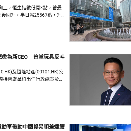
向上，恒生指數低開3點，曾最
之後回升，半日報25567點，升
交1412億；國企指數8503點，
技指數4837點，升16點。
k大幅上調API價格，大模型股急升，
100.HK)升逾17%，報349.8元；智
HK)升逾17%，報1278元；兆易創新
粦為新CEO 曾掌玩具反斗
升逾8%，報535.5元；迅策...
0.HK)及恒隆地產(00101.HK)公
粦接替盧韋柏出任行政總裁及執
月起生效。蔡德粦將於9月7日加入
任行政總裁。盧韋柏10月起轉任
 56歲的蔡德粦是資
以推動企業轉型與創新見稱，擁
洲零售及商業管理領域的豐富經
時為玩具「反」斗城亞洲行政總
電動車帶動中國貿易順差連續
產模式推動業務轉型，拓展品牌