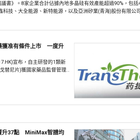
《倡議書》。8家企業合計佔據內地多晶硅有效產能超過90%，包括
鑫科技、大全能源、新特能源，以及亞洲矽業(青海)股份有限公
限公司、青海麗豪清能股份有限公司、新疆戈恩斯能源科技有限公
HK)報4.415元，升0.425元，升逾10%；協鑫...
藥獲准有條件上市 一度升
17.HK)宣布，自主研發的1類新
恩戈替尼片)獲國家藥品監督管理
上市，用於過去接受過系統性治
制劑治療、且具有FGFR2融合或
轉移性或不可手術切除的膽管癌
關療法之前已獲藥監局納入優先
 藥捷安康股價一度升
4.87元，最新報12.24元，升
0.71元，升幅6%。 公告指，今次獲批基於一...
升37點 MiniMax智譜均