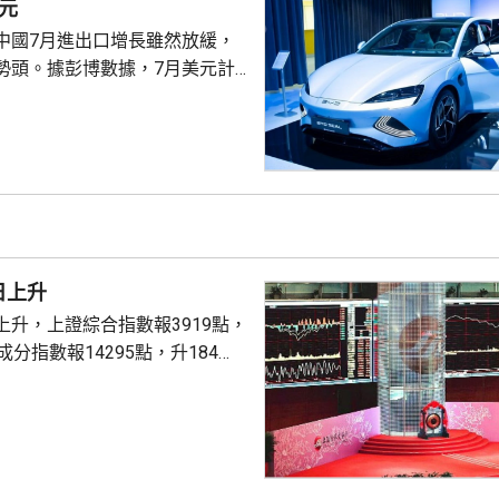
元
中國7月進出口增長雖然放緩，
勢頭。據彭博數據，7月美元計
23.9%，高於市場預期的
6月的27%；進口按手增長
易順差達1125億美元，連續第3個
指，今年以來，AI
及電動車等尖端產品海外出貨量
消極端天氣對貿易的干擾，並緩
來的增長壓力。中國出口已連續
日上升
位數增長，進...
上升，上證綜合指數報3919點，
成分指數報14295點，升184
1%。兩市成交額16766億元人民
升1.75%。