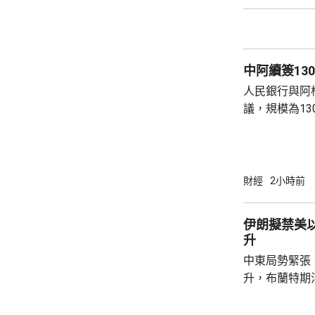
一套「開源吸
式，藉以降低
署及額外服務中取得收
中阿續簽13
人民銀行與阿
議，規模為13
比索，有效期
銀行表示，協
促進雙邊經貿往
國總統特朗普
財經
2小時前
針對中阿本幣
協議，並污衊
伊朗擬禁美
交部發言人林
升
利基礎上同阿根
中東局勢緊張
升，布蘭特期油
襲擊霍爾木茲
尋求禁止美國