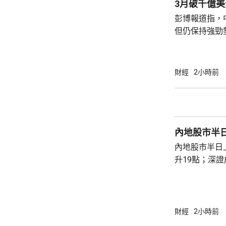
3月破千億美
於kidu...
彭博報道指，
但仍保持強勁
價出口按年增長
23%，但低於
27.5%，貿
財經
2小時前
月突破千億美元大關。 彭博
相關電子產品
激增，有效抵
和內需疲軟帶
內地股市半
第4個月保持兩
內地股市半日
升19點；深證
點，升幅1.3
幣。創業板指數
財經
2小時前