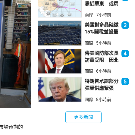
靠近華東 或周
日登陸浙閩沿岸
兩岸
7小時前
美國對多晶硅徵
3
15%關稅並設最
低價格 盧特尼
國際
5小時前
克：中國無法再
傾銷
傳美國防部次長
4
訪華受阻 因北
京不滿美對台軍
國際
6小時前
售
特朗普承認部分
5
彈藥供應緊張
稱霍峽協議未達
國際
8小時前
成
更多新聞
過市場預期的