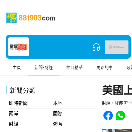
主頁
新聞/財經
節目精華
馬路的事
最
美國上
新聞分類
即時新聞
本地
財經
發佈 02.0
Share to Face
Share t
兩岸
國際
財經
體育