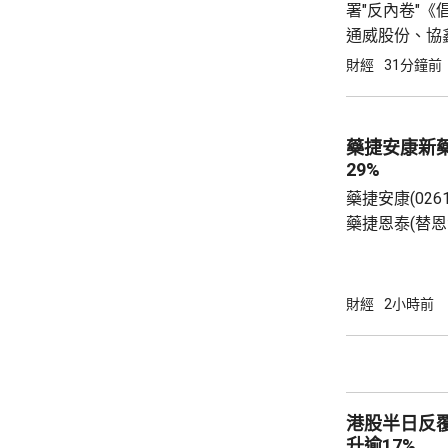
署"反內卷"
通威股份、協
希望新能源有
財經
31分鐘前
能源(01799.
藥捷安康新
29%
藥捷安康(026
藥捷恩泰(替
局有條件批准
療及FGFR抑
重排的晚期、
財經
2小時前
成人患者。相
審評及突破性治療品種。
近29%，高見1
港股半日反覆
升逾17%