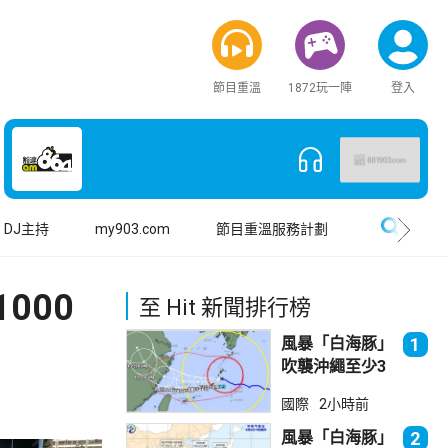
節目重溫
1872玩一陣
登入
搜尋
DJ主持
my903.com
節目重溫服務計劃
000
至 Hit 新聞排行榜
風暴「白海豚」
1
吹襲沖繩至少3
傷 近500航班
國際
2小時前
取消
風暴「白海豚」
2