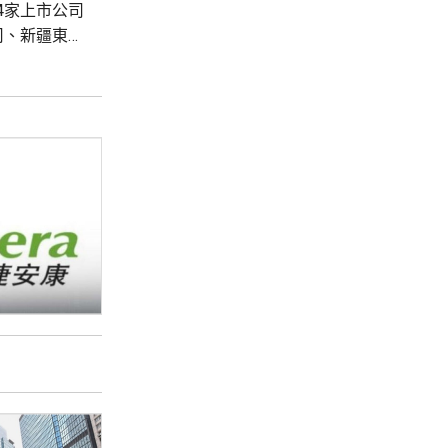
4家上市公司
司、新疆東方
司。 新特