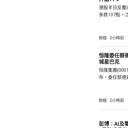
港股半日反覆
多跌137點，
37點，大市成
升5點；恒生科
DeepSee
財經
2小時前
MiniMax(00
譜(02513.
恒隆委任蔡德
(03986.HK)
城星巴克
恒隆集團(0001
布，委任蔡德
行董事，10
恒隆，出任候
董事長顧問，為期一年。
財經
2小時前
深商業領袖，
有逾30年亞
驗。蔡德粦現
彭博：AI及
裁，透過輕資