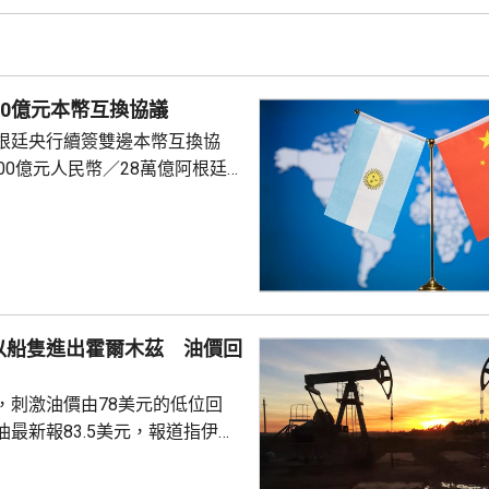
引用戶、商業服務變現」的模
使用門檻的同時，從大型商業部
入。 開源模式轉向商業
化 Kimi K3分成最高30% 千問3.8 Max...
00億元本幣互換協議
根廷央行續簽雙邊本幣互換協
00億元人民幣／28萬億阿根廷
5年，經雙方同意可展期。人民
議續簽有助深化兩國金融合作，
來，維護金融市場穩定。 自美
第二次上台以來，美國官員多次
互換協議，試圖施壓阿根廷終止
是中國對阿的「勒索機制」。外
以船隻進出霍爾木茲 油價回
劍駁斥，強調中方一貫在平等互
廷開展務實合作，中阿...
，刺激油價由78美元的低位回
最新報83.5美元，報道指伊朗
海峽的「敵對目標」，德黑蘭並
和以色列船隻進入海峽航道。 伊