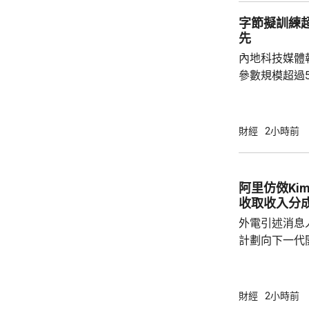
字節擬訓練
先
內地科技媒體
參數規模超過
Qwen 3.8-
的2.8萬億
模型。計劃仍
財經
2小時前
道指，字節內
不如將參數規
位置。字節創
阿里仿傚Ki
工大會表態，
收取收入分
但要以追求智能上
外電引述消息人
計劃向下一代開
的大型客戶，
最快下周落實
與Kimi K
財經
2小時前