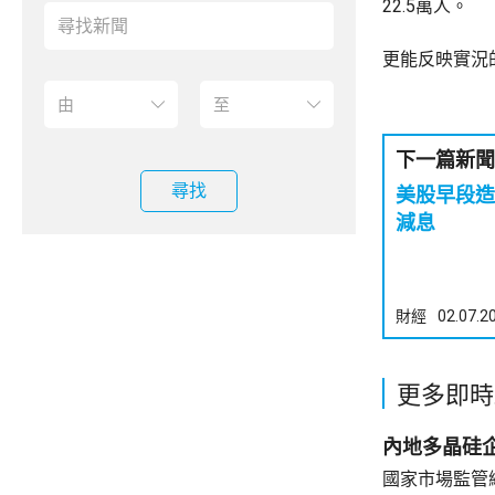
22.5萬人。
更能反映實況的
下一篇新聞
尋找
美股早段造
減息
財經
02.07.2
更多即時
內地多晶硅
國家市場監管