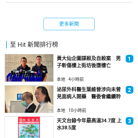
更多新聞
至 Hit 新聞排行榜
黃大仙企圖謀殺及自殺案 男
1
子斬傷樓上街坊後墮樓亡
本地
4小時前
泌尿外科醫生葉維晉涉向未曾
2
見面病人開藥 醫委會繼續聆
訊
本地
10小時前
天文台錄今年最高溫34.7度 上
3
水38.5度