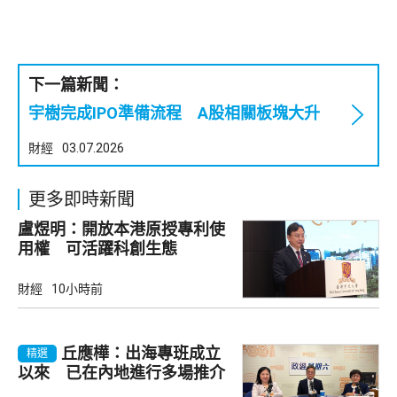
下一篇新聞：
宇樹完成IPO準備流程 A股相關板塊大升
財經
03.07.2026
更多即時新聞
盧煜明：開放本港原授專利使
用權 可活躍科創生態
財經
10小時前
丘應樺：出海專班成立
精選
以來 已在內地進行多場推介
會