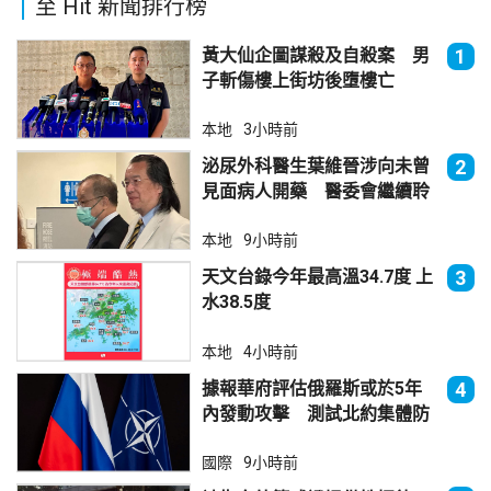
至 Hit 新聞排行榜
黃大仙企圖謀殺及自殺案 男
1
子斬傷樓上街坊後墮樓亡
本地
3小時前
泌尿外科醫生葉維晉涉向未曾
2
見面病人開藥 醫委會繼續聆
訊
本地
9小時前
天文台錄今年最高溫34.7度 上
3
水38.5度
本地
4小時前
據報華府評估俄羅斯或於5年
4
內發動攻擊 測試北約集體防
禦
國際
9小時前