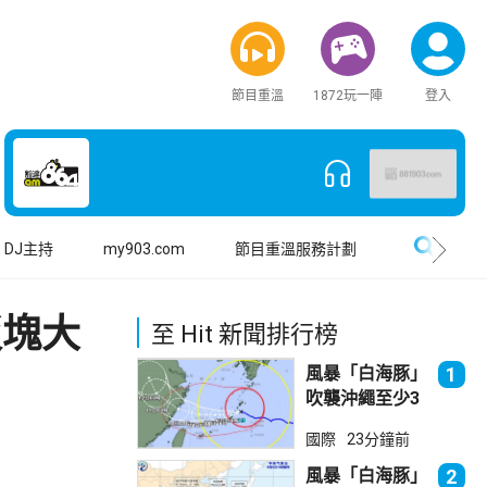
節目重溫
1872玩一陣
登入
搜尋
DJ主持
my903.com
節目重溫服務計劃
板塊大
至 Hit 新聞排行榜
風暴「白海豚」
1
吹襲沖繩至少3
傷 近500航班
國際
23分鐘前
取消
風暴「白海豚」
2