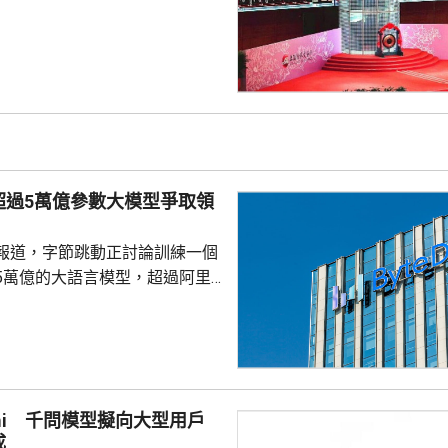
1%。兩市成交額16766億元人民
升1.75%。
超過5萬億參數大模型爭取領
報道，字節跳動正討論訓練一個
5萬億的大語言模型，超過阿里
Max的2.4萬億參數，及月之暗面K3
參數，是目前內地已知規模最大的
處早期階段，最終未必發布。 報
部認為與其在現有尺寸上追趕，
模一次推至同行數倍，爭取領先
mi 千問模型擬向大型用戶
辦人張一鳴近日在Seed全體員
成