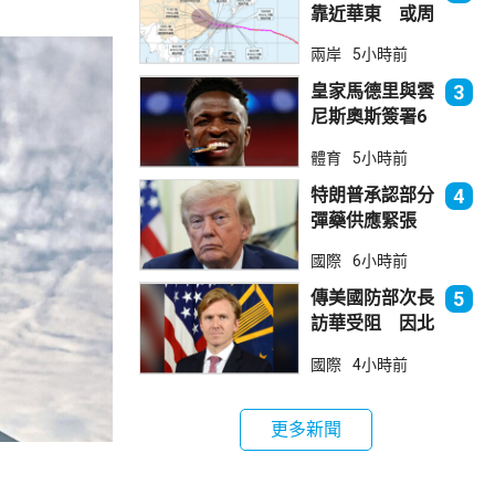
靠近華東 或周
日登陸浙閩沿岸
兩岸
5小時前
皇家馬德里與雲
3
尼斯奧斯簽署6
年新約
體育
5小時前
特朗普承認部分
4
彈藥供應緊張
稱霍峽協議未達
國際
6小時前
成
傳美國防部次長
5
訪華受阻 因北
京不滿美對台軍
國際
4小時前
售
更多新聞