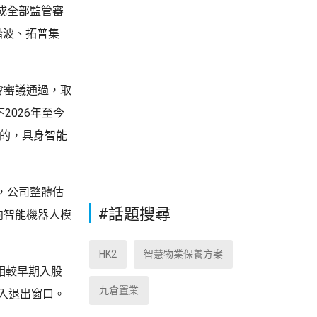
成全部監管審
諧波、拓普集
會審議通過，取
2026年至今
標的，具身智能
算，公司整體估
#話題搜尋
向智能機器人模
HK2
智慧物業保養方案
，相較早期入股
九倉置業
入退出窗口。