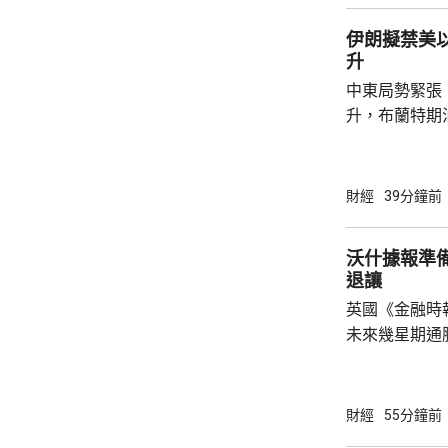
利基礎上同阿根
伊朗擬禁美
升
中東局勢緊張
升，布蘭特期油
襲擊霍爾木茲
尋求禁止美國
朗和阿曼討論
財經
39分鐘前
後階段。隨著
樂觀情緒消退
沃什據報準
分跌幅。伊朗
退讓
蘭尋求禁止美
英國《金融時
峽，並要求敵對
未來幾星期通
升溫，聯儲局
議上加息。利
加息25基點的概率約為
財經
55分鐘前
就任以來，最