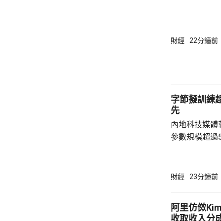
點，升幅1.3
幣。創業板指數
財經
22分鐘前
字節擬訓練
先
內地科技媒體
參數規模超過
Qwen 3.8-
的2.8萬億
模型。計劃仍
財經
23分鐘前
道指，字節內
不如將參數規
阿里仿傚Ki
位置。字節創
收取收入分