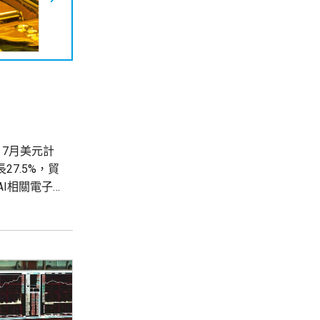
7月美元計
27.5%，貿
AI相關電子
並緩和內需