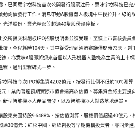
露，已同意宇樹科技首次公開發行股票注冊，意味宇樹科技已完
啟動詢價發行工作。消息帶動A股機器人板塊中午後拉升。綠的
、光洋股份、豐光精密等超過40隻股份漲停板。
上交所提交科創板IPO招股說明書並獲受理，至獲上市審核委員
覆，全程耗時104天。其中從受理到通過審議僅歷時73天，創下
核紀錄，亦意味A股即將迎來首個以人形機器人整機為主業的上市
進程，邁出里程碑式一步。
樹科技今次IPO擬集資42.02億元，按發行比例不低於10%測
0億元，業內普遍預期實際市值會遠高於估值。募集資金將主要投
、新型智能機器人產品開發，以及智能機器人製造基地建設。
股東美團持股9.6488%，按估值測算，股權價值超過40億元
超過30億元；紅杉中國、經緯創投等早期機構投資者，亦同步進