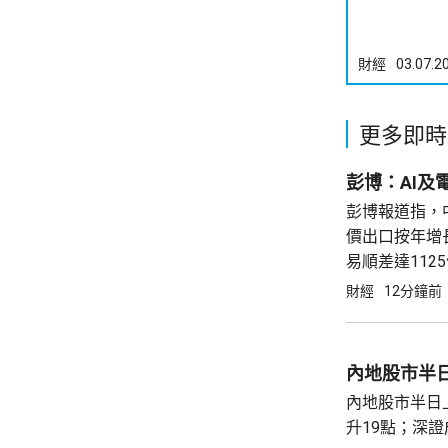
財經
03.07.2
更多即時
彭博：AI及
彭博報道指，
價出口按年增長
易順差達112
產品及電動車
財經
12分鐘前
疲軟帶來的增
內地股市半
內地股市半日
升19點；深證