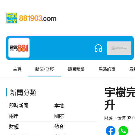
主頁
新聞/財經
節目精華
馬路的事
最
宇樹完
新聞分類
升
即時新聞
本地
兩岸
國際
財經
發佈 03.0
Share to Face
Share t
財經
體育