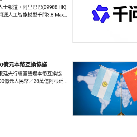
可接受模型短期內落後於行業，
士報道，阿里巴巴(09988.HK)
...
源人工智能模型千問3.8 Max
收取相關商業收入的一定比例，
，具體分成比例仍在商討，做法
3類似，反映內地AI企業正逐步形成
引用戶、商業服務變現」的模
使用門檻的同時，從大型商業部
入。 開源模式轉向商業
00億元本幣互換協議
化 Kimi K3分成最高30% 千問3.8 Max...
根廷央行續簽雙邊本幣互換協
00億元人民幣／28萬億阿根廷
5年，經雙方同意可展期。人民
議續簽有助深化兩國金融合作，
來，維護金融市場穩定。 自美
第二次上台以來，美國官員多次
互換協議，試圖施壓阿根廷終止
是中國對阿的「勒索機制」。外
劍駁斥，強調中方一貫在平等互