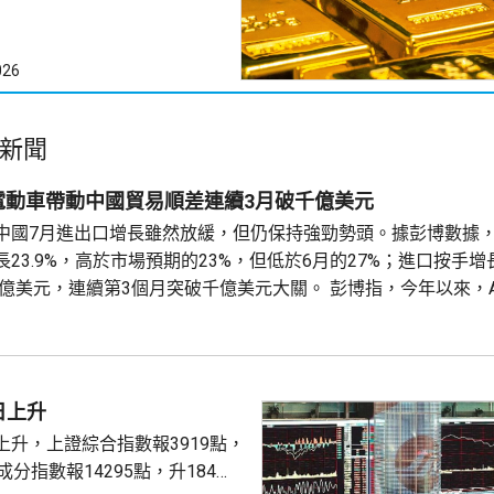
026
新聞
電動車帶動中國貿易順差連續3月破千億美元
中國7月進出口增長雖然放緩，但仍保持強勁勢頭。據彭博數據，
23.9%，高於市場預期的23%，但低於6月的27%；進口按手增長
5億美元，連續第3個月突破千億美元大關。 彭博指，今年以來，
等尖端產品海外出貨量激增，有效抵消極端天氣對貿易的干擾，
長壓力。中國出口已連續第4個月保持兩位數增長，進口...
日上升
上升，上證綜合指數報3919點，
成分指數報14295點，升184