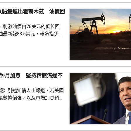
廷開展務實合作，中阿...
以船隻進出霍爾木茲 油價回
，刺激油價由78美元的低位回
最新報83.5美元，報道指伊朗
海峽的「敵對目標」，德黑蘭並
和以色列船隻進入海峽航道。 伊
部份重開霍爾木茲海峽，進入最
市場對霍爾木茲海峽全面重開的
，原油價格收復今個星期的大部
備9月加息 堅持精簡溝通不
媒體披露的擬定協議顯示，德黑
國和以色列船隻通過霍爾木茲海
報》引述知情人士報道，若美國
國家在使用這條關鍵...
脹數據偏強，以及市場加息預期
主席沃什已準備好在9月議息會
率期貨顯示，市場目前預計9月
55%。 沃什自今年5月
顯著的政策轉變，是大幅削減對