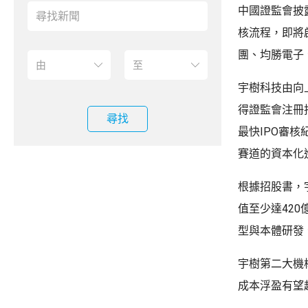
中國證監會披
核流程，即將
團、均勝電子
宇樹科技由向
得證監會注冊批
尋找
最快IPO審
賽道的資本化
根據招股書，宇
值至少達42
型與本體研發
宇樹第二大機構
成本浮盈有望