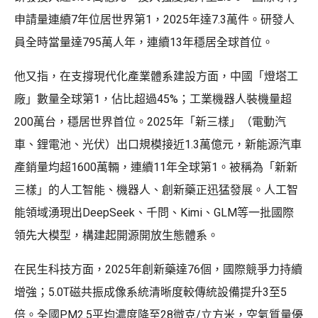
申請量連續7年位居世界第1，2025年達7.3萬件。研發人
員全時當量達795萬人年，連續13年穩居全球首位。
他又指，在支撐現代化產業體系建設方面，中國「燈塔工
廠」數量全球第1，佔比超過45%；工業機器人裝機量超
200萬台，穩居世界首位。2025年「新三樣」（電動汽
車、鋰電池、光伏）出口規模接近1.3萬億元，新能源汽車
產銷量均超1600萬輛，連續11年全球第1。被稱為「新新
三樣」的人工智能、機器人、創新藥正迅猛發展。人工智
能領域湧現出DeepSeek、千問、Kimi、GLM等一批國際
領先大模型，構建起開源開放生態體系。
在民生科技方面，2025年創新藥達76個，國際競爭力持續
增強；5.0T磁共振成像系統清晰度較傳統設備提升3至5
倍。全國PM2.5平均濃度降至28微克/立方米，空氣質量優