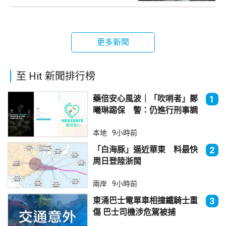
更多新聞
至 Hit 新聞排行榜
藥倍安心風波｜「吹哨者」鄭
1
曦琳踢保 警：仍進行刑事調
查
本地
9小時前
「白海豚」逼近華東 料最快
2
周日登陸浙閩
兩岸
9小時前
東涌巴士電單車相撞鐵騎士重
3
傷 巴士司機涉危駕被捕