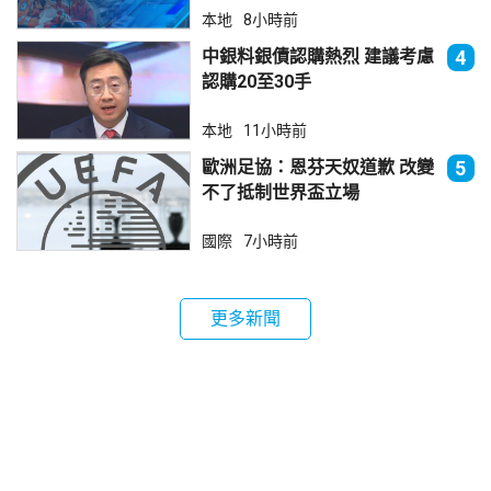
本地
8小時前
中銀料銀債認購熱烈 建議考慮
4
認購20至30手
本地
11小時前
歐洲足協：恩芬天奴道歉 改變
5
不了抵制世界盃立場
國際
7小時前
更多新聞