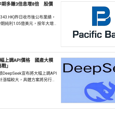
中期多賺3倍息增8倍 股價
2343.HK)昨日收市後公布業績，
期純利1.05億美元，按年大增
期股息每股15.5港仙，相當於撇除
後溢利的約100%，派息按年增
升逾18%。 期內收入有
5%。 行政總裁Martin
k大幅上調API價格 國產大模
rd指，年內乾散貨運市場持續走強，
格戰」
DeepSeek宣布將大幅上調API
計漲幅較大，具體方案將另行公
產大模型行業正式告別以低價搶
，轉向以成本、效率及商業化為
0100.HK)一度
新報344.4元，升47.2元，升近
2513.HK)一度升16%，最新報