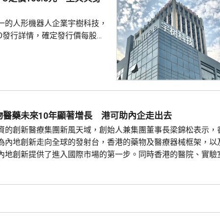
一的人形機器人企業宇樹科技，
PO發行詳情，確定發行價每股
民幣，發行總量4044.64萬股，佔
0%，發行後總股本達4.04億
公司總市值達609.9億元，預
60.99億元，淨額約59.17億
機器人行業募資規模新高。
生的創始人、董事長兼總經理王興
物醫藥未來10年顯著增長 港可助內企走出去
合計持股33.36%，對應股權市
資的創新醫療集團新風天域，創始人兼集團董事長梁錦松表示，
為內地創新走向全球的發射台，香港的藥物及醫療器械框架，以
內地創新提供了進入國際市場的第一步。同時香港的醫院、實驗
準運作。而且香港具有全球資本與連接性，香港的金融市場與專
科學公司走向海外。此外，內地醫療服務亦正在成為國際病患目