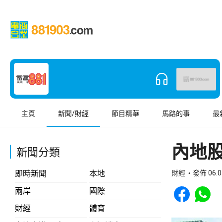
主頁
新聞/財經
節目精華
馬路的事
最
內地
新聞分類
即時新聞
本地
財經
發佈 06.0
Share to Face
Share t
兩岸
國際
財經
體育