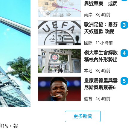
靠近華東 或周
日登陸浙閩沿岸
兩岸
3小時前
歐洲足協：恩芬
3
天奴道歉 改變
不了抵制世界盃
國際
11小時前
立場
嶺大學生會解散
4
稱校內外形勢出
現變化
本地
8小時前
皇家馬德里與雲
5
尼斯奧斯簽署6
年新約
體育
4小時前
更多新聞
逾1%，報