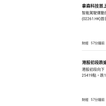
等新興...
拿森科技首上
智能駕駛運動
(02261.H
10.42元高62%。 拿森科技公開發售
額認購2512
發售錄得2.1
下限定價。集資
財經
57分鐘前
作加強研發能
及升級生產及
的國際品牌知
港股初段跌
港股初段向下
25419點，
數8453點，
跌35點。 昨日跌逾6%的友邦(01299.HK)今早
跌0.35元，報72
元，報159.8元
財經
57分鐘前
231.2元。 九龍倉置業(01997.HK)昨日業績後