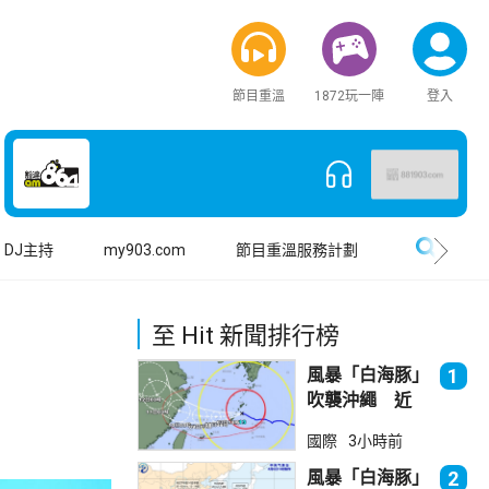
節目重溫
1872玩一陣
登入
搜尋
DJ主持
my903.com
節目重溫服務計劃
至 Hit 新聞排行榜
風暴「白海豚」
1
吹襲沖繩 近
500航班取消
國際
3小時前
風暴「白海豚」
2