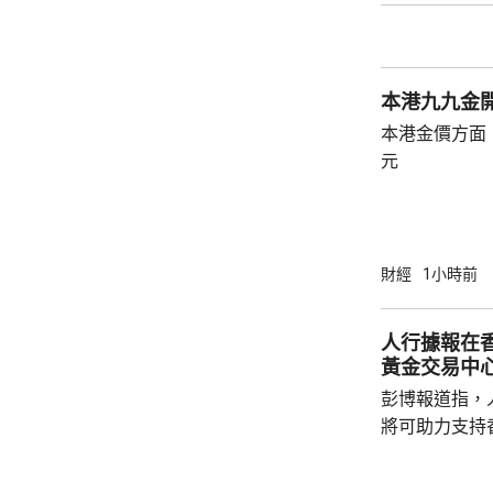
股價急升逾13%
本港九九金開
本港金價方面，
元
財經
1小時前
人行據報在
黃金交易中
彭博報道指，
將可助力支持
報道引述知情
儲備由倫敦轉