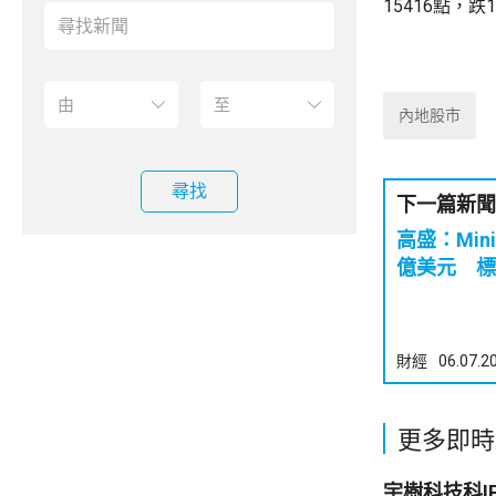
15416點，
內地股市
尋找
下一篇新聞
高盛：Min
億美元 標
財經
06.07.2
更多即時
宇樹科技科I