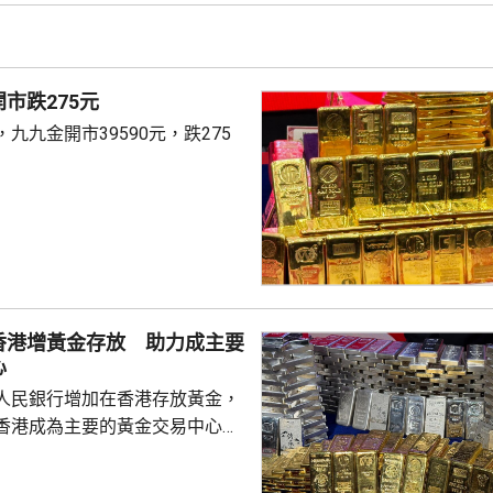
，今早再升逾6%，...
市跌275元
九九金開市39590元，跌275
香港增黃金存放 助力成主要
心
人民銀行增加在香港存放黃金，
香港成為主要的黃金交易中心。
人士指，人行一直在將部分黃金
移回國，過去幾個月已在香港增