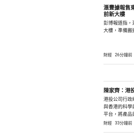
1236元，升149
滙豐據報售
DeepSeek漲價.
前新大樓
彭博報道指，滙
大樓，準備搬
樓。 登記信息顯示，金融服務公司三菱HC資
本的一個部門
滙豐大廈。知
財經
26分鐘前
部分空間，之
2029年竣工的綜合辦
八重洲地區，
一部分。滙豐
陳家齊：港投
LinkedIn上發
港投公司行政
與香港的科學
平台，將產品
風天域合辦的
財經
33分鐘前
型公司，積極