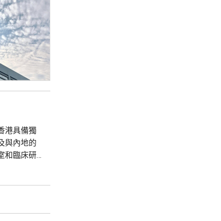
香港具備獨
及與內地的
室和臨床研
業服務，正
的地，他們