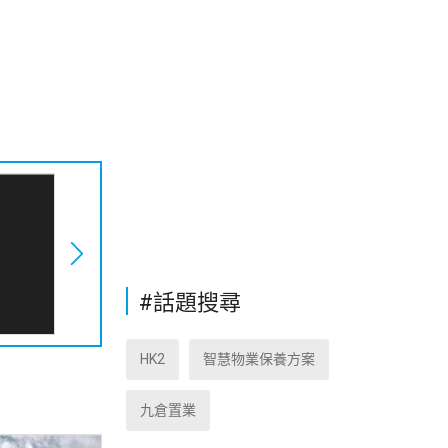
#話題搜尋
HK2
智慧物業保養方案
九倉置業