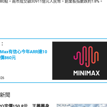
跌180點。兩市成交額30911億元人民幣。創業板指數跌約1.8%。
：
iMax有信心今年ARR達10
價860元
026
新聞
PO定價150.8元 王興興身