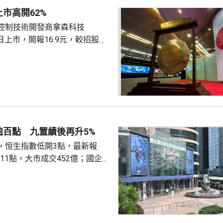
市高開62%
控制技術開發商拿森科技
K)首日上市，開報16.9元，較招股價
部分獲超
倍，一手100股，中籤率8%。國際
2倍認購。最終發售價10.42元，
所得淨款項約5.33億元，將用
力及進一步擴大產品組合，擴大
製造能力，提升服務及提高集團
名度等。
逾百點 九置績後再升5%
，恒生指數低開3點，最新報
跌111點，大市成交452億；國企指
跌45點；恒生科技指數4785點，
.8元；滙豐(00005.HK)跌0.3
；渣打(02888.HK)跌逾1%，報