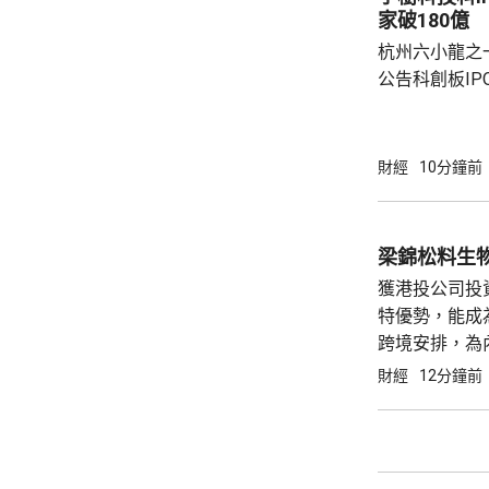
家破180億
杭州六小龍之
公告科創板I
150.80元人
發行後總股本1
股。按此計算，
財經
10分鐘前
計募集資金總額約
元，創下人形
1990年出
梁錦松料生
興，直接及間接
獲港投公司投
值...
特優勢，能成
跨境安排，為
究均按全球基
財經
12分鐘前
協助內地生命
選擇香港、...