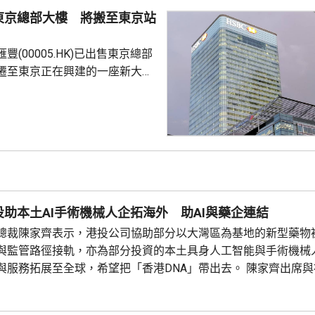
元，升13%。 分析指，
東京總部大樓 將搬至東京站
..
豐(00005.HK)已出售東京總部
遷至東京正在興建的一座新大
3月收購了位於東京日本橋區的
情人士稱，滙豐目前租用大廈的
後將遷至東京站附近一座計劃
公樓。 新辦公大樓位於
是東京車站前一個多功能項目的
日本行政總裁兼子健雄本周在
助本土AI手術機械人企拓海外 助AI與藥企連結
文指，...
總裁陳家齊表示，港投公司協助部分以大灣區為基地的新型藥物
與監管路徑接軌，亦為部分投資的本土具身人工智能與手術機械
與服務拓展至全球，希望把「香港DNA」帶出去。 陳家齊出席
第二屆全球醫療峰會時表示，港投投資了不少人工智能公司，其
將它們與藥物公司連結，令藥物研發變得更便宜、更快、更好。