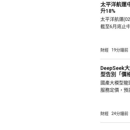
太平洋航運
升18%
太平洋航運(0
截至6月底止中
3.1倍，派中
出售船舶收益
加8.6倍。 股價今早一度升逾19%，高見3.985
財經
19分鐘前
元，現升3.96元，
11.05億美元，按年多8.
DeepSee
Fruergaa
型告別「價
地緣政...
國產大模型龍頭
服務定價，預
布。標誌著國
佔市場的階段
核心的新競爭周期。 MiniMax(0
財經
24分鐘前
颷升逾17%，最
16%；智譜(0